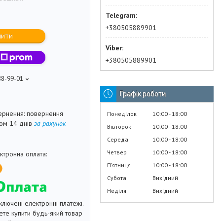
+380505889901
пити
+380505889901
88-99-01
Графік роботи
повернення
Понеділок
10:00
18:00
гом 14 днів
за рахунок
Вівторок
10:00
18:00
Середа
10:00
18:00
Четвер
10:00
18:00
Пʼятниця
10:00
18:00
Субота
Вихідний
Неділя
Вихідний
ключені електронні платежі.
те купити будь-який товар