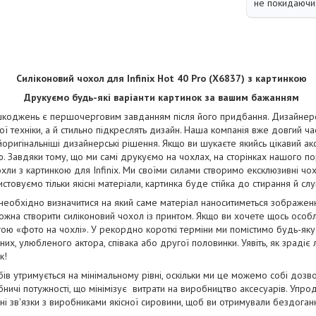
не покидаючи 
Силіконовий чохол для Infinix Hot 40 Pro (X6837) з картинкою
Друкуємо будь-які варіанти картинок за вашим бажанням
коджень є першочерговим завданням після його придбання. Дизайнерськ
ї техніки, а й стильно підкреслять дизайн. Наша компанія вже довгий ча
йоригінальніші дизайнерські рішення. Якщо ви шукаєте якийсь цікавий ак
. Завдяки тому, що ми самі друкуємо на чохлах, на сторінках нашого п
чохли з картинкою для Infinix. Ми своїми силами створимо ексклюзивні чохл
стовуємо тільки якісні матеріали, картинка буде стійка до стирання й сл
 необхідно визначитися на який саме матеріал наноситиметься зображе
жна створити силіконовий чохол із принтом. Якщо ви хочете щось особ
ою «фото на чохлі». У рекордно короткі терміни ми помістимо будь-яку
их, улюбленого актора, співака або другої половинки. Уявіть, як зрадіє
к!
бів утримується на мінімальному рівні, оскільки ми це можемо собі дозв
ничі потужності, що мінімізує витрати на виробництво аксесуарів. Упро
і зв'язки з виробниками якісної сировини, щоб ви отримували бездога