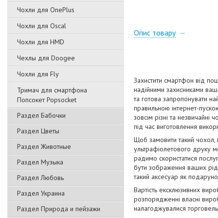
Чохли для OnePlus
Чохли для Oscal
Опис товару
Чохли для HMD
Чехлы для Doogee
Чохли для Fly
Захистити смартфон від пош
надійними захисниками вашо
Тримач для смартфона
та готова запропонувати на
Попсокет Popsocket
правильною інтернет-пускою
Раздел Бабочки
зовсім різні та незвичайні 
під час виготовлення викори
Раздел Цветы
Щоб замовити такий чохол,
Раздел Животные
ультрафіолетового друку мо
радимо скористатися послуг
Раздел Музыка
бути зображення ваших рідн
такий аксесуар як подаруно
Раздел Любовь
Вартість ексклюзивних виро
Раздел Украина
розпорядженні власні вироб
налагоджувалися торговельн
Раздел Природа и пейзажи