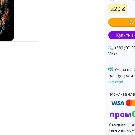
220 ₴
Ку
Купити з
+380 (50) 5
Viber
товару протя
покупця
У компанії під
Тепер ви може