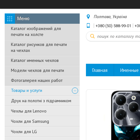
Полтава, Україна
+380 (50) 588-99-01
+3
Каталог изображений для
печати на холсте
Каталог рисунков для печати
на чехлах
Каталог именных чехлов
Главная
Именные 
Модели чехлов для печати
Фотогалерея наших работ
Товары и услуги
Друк на полотні з підрамником
Чехлы для Lenovo
Чохли для Samsung
Чохли для LG