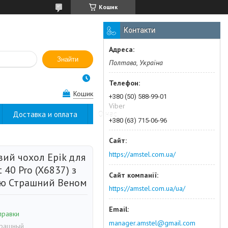
Кошик
Контакти
Знайти
Полтава, Україна
Кошик
+380 (50) 588-99-01
Viber
Доставка и оплата
О нас
+380 (63) 715-06-96
https://amstel.com.ua/
вий чохол Epik для
t 40 Pro (X6837) з
ю Страшний Веном
https://amstel.com.ua/ua/
правки
manager.amstel@gmail.com
трашный