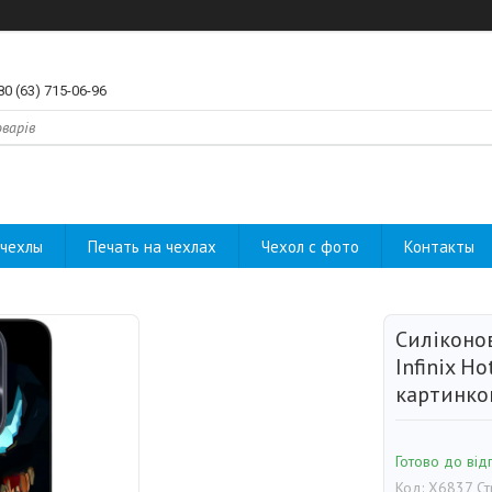
80 (63) 715-06-96
чехлы
Печать на чехлах
Чехол с фото
Контакты
Силіконо
Infinix Ho
картинко
Готово до від
Код:
X6837 С