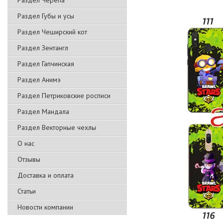
Раздел Черепа
Раздел Губы и усы
Раздел Чеширский кот
Раздел Зентангл
Раздел Гапчинская
Раздел Анимэ
Раздел Петриковские росписи
Раздел Мандала
Раздел Векторные чехлы
О нас
Отзывы
Доставка и оплата
Статьи
Новости компании