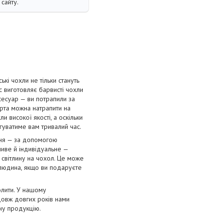
сайту.
і чохли не тільки стануть
с виготовляє барвисті чохли
сесуар — ви потрапили за
орта можна натрапити на
и високої якості, а оскільки
угуватиме вам тривалий час.
ння — за допомогою
ливе й індивідуальне —
 світлину на чохол. Це може
 людина, якщо ви подаруєте
олити. У нашому
довж довгих років нами
нну продукцію.