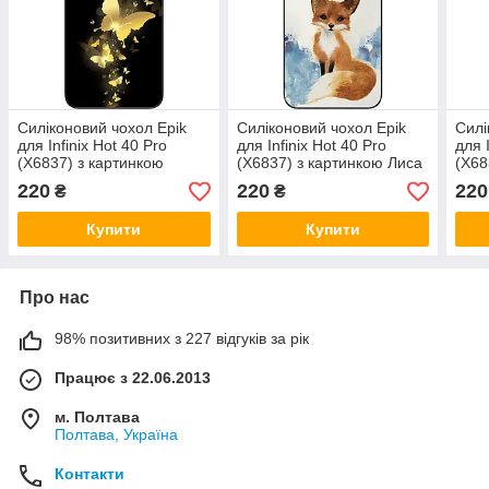
Силіконовий чохол Epik
Силіконовий чохол Epik
Силі
для Infinix Hot 40 Pro
для Infinix Hot 40 Pro
для 
(X6837) з картинкою
(X6837) з картинкою Лиса
(X68
Золоті метелики
Бро
220
220
220
₴
₴
Купити
Купити
Про нас
98% позитивних з 227 відгуків за рік
Працює з 22.06.2013
м. Полтава
Полтава, Україна
Контакти