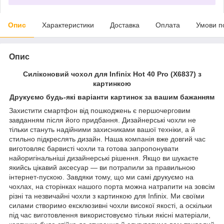
Опис
Характеристики
Доставка
Оплата
Умови п
Опис
Силіконовий чохол для Infinix Hot 40 Pro (X6837) з
картинкою
Друкуємо будь-які варіанти картинок за вашим бажанням
Захистити смартфон від пошкоджень є першочерговим
завданням після його придбання. Дизайнерські чохли не
тільки стануть надійними захисниками вашої техніки, а й
стильно підкреслять дизайн. Наша компанія вже довгий час
виготовляє барвисті чохли та готова запропонувати
найоригінальніші дизайнерські рішення. Якщо ви шукаєте
якийсь цікавий аксесуар — ви потрапили за правильною
інтернет-пускою. Завдяки тому, що ми самі друкуємо на
чохлах, на сторінках нашого порта можна натрапити на зовсім
різні та незвичайні чохли з картинкою для Infinix. Ми своїми
силами створимо ексклюзивні чохли високої якості, а оскільки
під час виготовлення використовуємо тільки якісні матеріали,