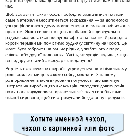
картинка буде стійка до стирання й слугуватиме вам тривалий
час.
Щоб замовити такий чохол, необхідно визначитися на який
саме матеріал наноситиметься зображення — за допомогою
ультрафіолетового друку можна створити силіконовий чохол із
принтом. Якщо ви хочете щось особливе й індивідуальне —
радимо скористатися послугою «фото на чохлі». У рекордно
короткі терміни ми помістимо будь-яку світлину на чохол. Це
може бути зображення ваших рідних, улюбленого актора,
співака або другої половинки. Уявіть, як зрадіє людина, якщо
ви подаруєте такий аксесуар як подарунок!
Вартість ексклюзивних виробів утримується на мінімальному
рівні, оскільки ми це можемо собі дозволити. У нашому
розпорядженні власні виробничі потужності, що мінімізує
витрати на виробництво аксесуарів. Упродовж довгих років
нами налагоджувалися торговельні зв'язки з виробниками
якісної сировини, щоб ви отримували бездоганну продукцію.