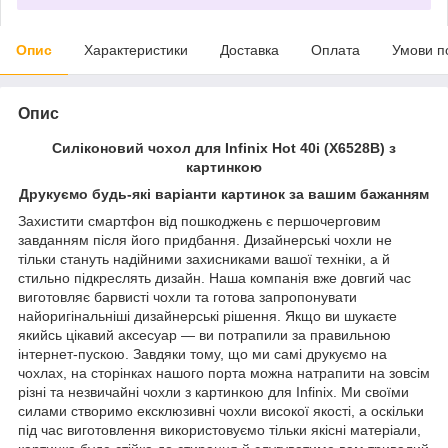
Опис
Характеристики
Доставка
Оплата
Умови п
Опис
Силіконовий чохол для Infinix Hot 40i (X6528B) з
картинкою
Друкуємо будь-які варіанти картинок за вашим бажанням
Захистити смартфон від пошкоджень є першочерговим
завданням після його придбання. Дизайнерські чохли не
тільки стануть надійними захисниками вашої техніки, а й
стильно підкреслять дизайн. Наша компанія вже довгий час
виготовляє барвисті чохли та готова запропонувати
найоригінальніші дизайнерські рішення. Якщо ви шукаєте
якийсь цікавий аксесуар — ви потрапили за правильною
інтернет-пускою. Завдяки тому, що ми самі друкуємо на
чохлах, на сторінках нашого порта можна натрапити на зовсім
різні та незвичайні чохли з картинкою для Infinix. Ми своїми
силами створимо ексклюзивні чохли високої якості, а оскільки
під час виготовлення використовуємо тільки якісні матеріали,