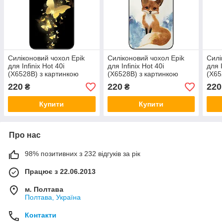
Силіконовий чохол Epik
Силіконовий чохол Epik
Силі
для Infinix Hot 40i
для Infinix Hot 40i
для I
(X6528B) з картинкою
(X6528B) з картинкою
(X65
Золоті метелики
Лиса
Бро
220
220
220
₴
₴
Купити
Купити
Про нас
98% позитивних з 232 відгуків за рік
Працює з 22.06.2013
м. Полтава
Полтава, Україна
Контакти