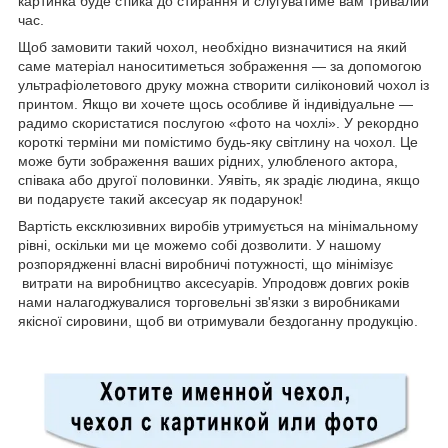
картинка буде стійка до стирання й слугуватиме вам тривалий
час.
Щоб замовити такий чохол, необхідно визначитися на який
саме матеріал наноситиметься зображення — за допомогою
ультрафіолетового друку можна створити силіконовий чохол із
принтом. Якщо ви хочете щось особливе й індивідуальне —
радимо скористатися послугою «фото на чохлі». У рекордно
короткі терміни ми помістимо будь-яку світлину на чохол. Це
може бути зображення ваших рідних, улюбленого актора,
співака або другої половинки. Уявіть, як зрадіє людина, якщо
ви подаруєте такий аксесуар як подарунок!
Вартість ексклюзивних виробів утримується на мінімальному
рівні, оскільки ми це можемо собі дозволити. У нашому
розпорядженні власні виробничі потужності, що мінімізує
витрати на виробництво аксесуарів. Упродовж довгих років
нами налагоджувалися торговельні зв'язки з виробниками
якісної сировини, щоб ви отримували бездоганну продукцію.