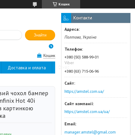
Кошик
Контакти
Знайти
Полтава, Україна
Кошик
+380 (50) 588-99-01
Viber
Доставка и оплата
О нас
+380 (63) 715-06-96
https://amstel.com.ua/
вий чохол бампер
nfinix Hot 40i
 з картинкою
https://amstel.com.ua/ua/
ка
manager.amstel@gmail.com
правки