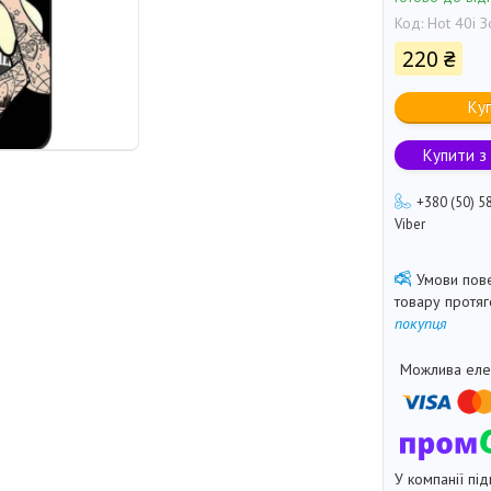
Код:
Hot 40i 
220 ₴
Ку
Купити з
+380 (50) 5
Viber
товару протя
покупця
У компанії під