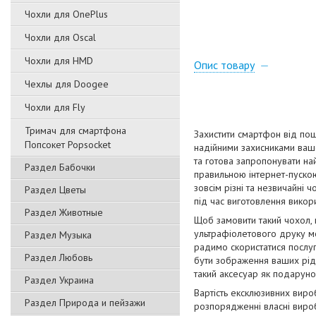
Чохли для OnePlus
Чохли для Oscal
Чохли для HMD
Опис товару
Чехлы для Doogee
Чохли для Fly
Тримач для смартфона
Захистити смартфон від пош
Попсокет Popsocket
надійними захисниками вашо
та готова запропонувати на
Раздел Бабочки
правильною інтернет-пускою
зовсім різні та незвичайні 
Раздел Цветы
під час виготовлення викори
Раздел Животные
Щоб замовити такий чохол,
ультрафіолетового друку мо
Раздел Музыка
радимо скористатися послуг
Раздел Любовь
бути зображення ваших рідн
такий аксесуар як подаруно
Раздел Украина
Вартість ексклюзивних виро
Раздел Природа и пейзажи
розпорядженні власні вироб