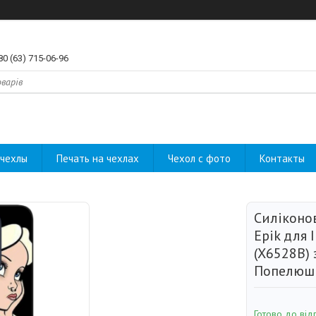
80 (63) 715-06-96
чехлы
Печать на чехлах
Чехол с фото
Контакты
Силіконо
Epik для I
(X6528B)
Попелюш
Готово до від