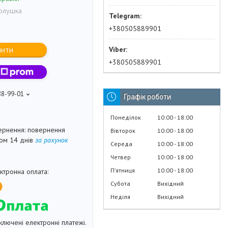
Золушка
+380505889901
пити
+380505889901
88-99-01
Графік роботи
Понеділок
10:00
18:00
повернення
Вівторок
10:00
18:00
гом 14 днів
за рахунок
Середа
10:00
18:00
Четвер
10:00
18:00
Пʼятниця
10:00
18:00
Субота
Вихідний
Неділя
Вихідний
ключені електронні платежі.