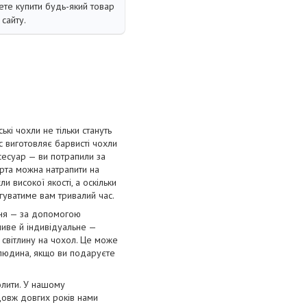
те купити будь-який товар
сайту.
і чохли не тільки стануть
с виготовляє барвисті чохли
сесуар — ви потрапили за
орта можна натрапити на
и високої якості, а оскільки
угуватиме вам тривалий час.
ння — за допомогою
ливе й індивідуальне —
 світлину на чохол. Це може
 людина, якщо ви подаруєте
олити. У нашому
довж довгих років нами