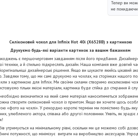
Тепер ви може
не покидаючи 
Силіконовий чохол для Infinix Hot 40i (X6528B) з картинкою
Друкуємо будь-які варіанти картинок за вашим бажанням
коджень є першочерговим завданням після його придбання. Дизайнерськ
ї техніки, а й стильно підкреслять дизайн. Наша компанія вже довгий ча
йоригінальніші дизайнерські рішення. Якщо ви шукаєте якийсь цікавий ак
. Завдяки тому, що ми самі друкуємо на чохлах, на сторінках нашого п
чохли з картинкою для Infinix. Ми своїми силами створимо ексклюзивні чохл
стовуємо тільки якісні матеріали, картинка буде стійка до стирання й сл
 необхідно визначитися на який саме матеріал наноситиметься зображе
жна створити силіконовий чохол із принтом. Якщо ви хочете щось особ
ою «фото на чохлі». У рекордно короткі терміни ми помістимо будь-яку
их, улюбленого актора, співака або другої половинки. Уявіть, як зрадіє
к!
бів утримується на мінімальному рівні, оскільки ми це можемо собі дозв
ничі потужності, що мінімізує витрати на виробництво аксесуарів. Упро