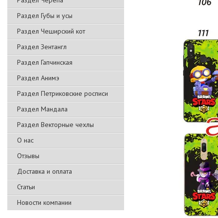
Раздел Черепа
Раздел Губы и усы
Раздел Чеширский кот
Раздел Зентангл
Раздел Гапчинская
Раздел Анимэ
Раздел Петриковские росписи
Раздел Мандала
Раздел Векторные чехлы
О нас
Отзывы
Доставка и оплата
Статьи
Новости компании