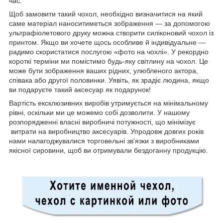
час.
Щоб замовити такий чохол, необхідно визначитися на який
саме матеріал наноситиметься зображення — за допомогою
ультрафіолетового друку можна створити силіконовий чохол із
принтом. Якщо ви хочете щось особливе й індивідуальне —
радимо скористатися послугою «фото на чохлі». У рекордно
короткі терміни ми помістимо будь-яку світлину на чохол. Це
може бути зображення ваших рідних, улюбленого актора,
співака або другої половинки. Уявіть, як зрадіє людина, якщо
ви подаруєте такий аксесуар як подарунок!
Вартість ексклюзивних виробів утримується на мінімальному
рівні, оскільки ми це можемо собі дозволити. У нашому
розпорядженні власні виробничі потужності, що мінімізує
витрати на виробництво аксесуарів. Упродовж довгих років
нами налагоджувалися торговельні зв'язки з виробниками
якісної сировини, щоб ви отримували бездоганну продукцію.