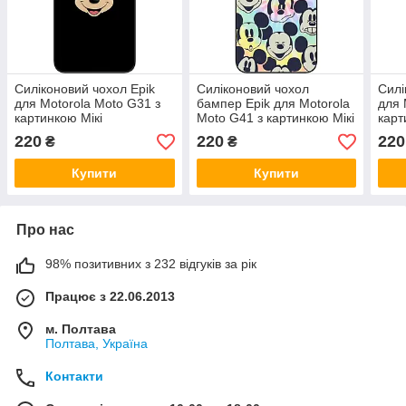
Силіконовий чохол Epik
Силіконовий чохол
Силі
для Motorola Moto G31 з
бампер Epik для Motorola
для 
картинкою Мікі
Moto G41 з картинкою Мікі
карт
Маус
220
220
220
₴
₴
Купити
Купити
Про нас
98% позитивних з 232 відгуків за рік
Працює з 22.06.2013
м. Полтава
Полтава, Україна
Контакти