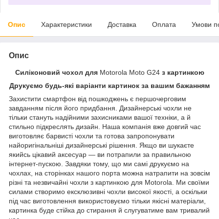
Опис
Характеристики
Доставка
Оплата
Умови п
Опис
Силіконовий чохол для
Motorola Moto G24
з картинкою
Друкуємо будь-які варіанти картинок за вашим бажанням
Захистити смартфон від пошкоджень є першочерговим
завданням після його придбання. Дизайнерські чохли не
тільки стануть надійними захисниками вашої техніки, а й
стильно підкреслять дизайн. Наша компанія вже довгий час
виготовляє барвисті чохли та готова запропонувати
найоригінальніші дизайнерські рішення. Якщо ви шукаєте
якийсь цікавий аксесуар — ви потрапили за правильною
інтернет-пускою. Завдяки тому, що ми самі друкуємо на
чохлах, на сторінках нашого порта можна натрапити на зовсім
різні та незвичайні чохли з картинкою для Motorola. Ми своїми
силами створимо ексклюзивні чохли високої якості, а оскільки
під час виготовлення використовуємо тільки якісні матеріали,
картинка буде стійка до стирання й слугуватиме вам тривалий