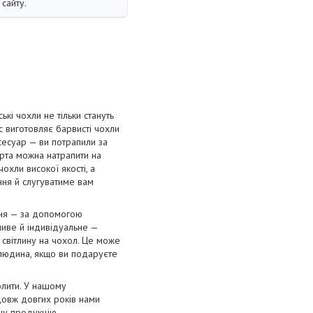
сайту.
і чохли не тільки стануть
с виготовляє барвисті чохли
сесуар — ви потрапили за
орта можна натрапити на
охли високої якості, а
ання й слугуватиме вам
ння — за допомогою
ливе й індивідуальне —
 світлину на чохол. Це може
 людина, якщо ви подаруєте
олити. У нашому
довж довгих років нами
нну продукцію.