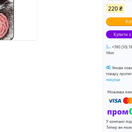
220 ₴
Ку
Купити з
+380 (50) 5
Viber
товару протя
покупця
У компанії під
Тепер ви може