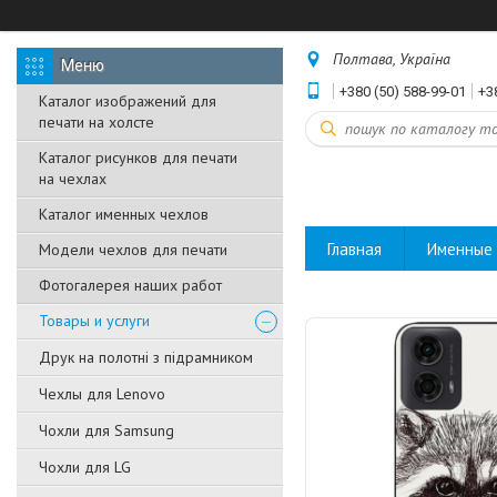
Полтава, Україна
+380 (50) 588-99-01
+3
Каталог изображений для
печати на холсте
Каталог рисунков для печати
на чехлах
Каталог именных чехлов
Главная
Именные 
Модели чехлов для печати
Фотогалерея наших работ
Товары и услуги
Друк на полотні з підрамником
Чехлы для Lenovo
Чохли для Samsung
Чохли для LG