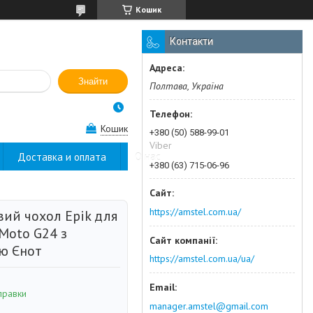
Кошик
Контакти
Знайти
Полтава, Україна
Кошик
+380 (50) 588-99-01
Viber
Доставка и оплата
О нас
+380 (63) 715-06-96
https://amstel.com.ua/
вий чохол Epik для
Moto G24 з
ю Єнот
https://amstel.com.ua/ua/
правки
manager.amstel@gmail.com