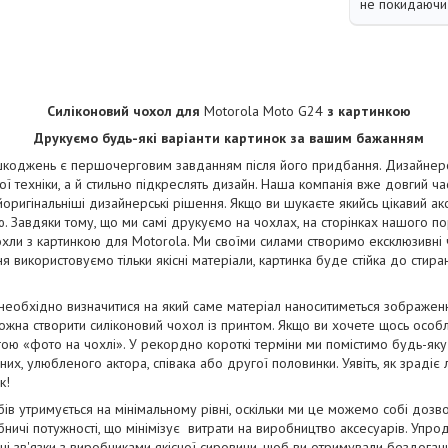
не покидаючи 
Силіконовий чохол для
Motorola Moto G24
з картинкою
Друкуємо будь-які варіанти картинок за вашим бажанням
коджень є першочерговим завданням після його придбання. Дизайнерськ
ї техніки, а й стильно підкреслять дизайн. Наша компанія вже довгий ча
йоригінальніші дизайнерські рішення. Якщо ви шукаєте якийсь цікавий ак
. Завдяки тому, що ми самі друкуємо на чохлах, на сторінках нашого п
чохли з картинкою для Motorola. Ми своїми силами створимо ексклюзивні ч
ня використовуємо тільки якісні матеріали, картинка буде стійка до стир
 необхідно визначитися на який саме матеріал наноситиметься зображе
жна створити силіконовий чохол із принтом. Якщо ви хочете щось особ
ою «фото на чохлі». У рекордно короткі терміни ми помістимо будь-яку
их, улюбленого актора, співака або другої половинки. Уявіть, як зрадіє
к!
бів утримується на мінімальному рівні, оскільки ми це можемо собі дозв
ничі потужності, що мінімізує витрати на виробництво аксесуарів. Упро
і зв'язки з виробниками якісної сировини, щоб ви отримували бездога