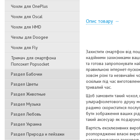
Чохли для OnePlus
Чохли для Oscal
Опис товару
Чохли для HMD
Чехлы для Doogee
Чохли для Fly
Захистити смартфон від пош
надійними захисниками вашо
Тримач для смартфона
та готова запропонувати на
Попсокет Popsocket
правильною інтернет-пускою
Раздел Бабочки
зовсім різні та незвичайні 
оскільки під час виготовлен
Раздел Цветы
тривалий час.
Раздел Животные
Щоб замовити такий чохол,
ультрафіолетового друку мо
Раздел Музыка
радимо скористатися послуг
бути зображення ваших рідн
Раздел Любовь
такий аксесуар як подаруно
Раздел Украина
Вартість ексклюзивних виро
розпорядженні власні вироб
Раздел Природа и пейзажи
налагоджувалися торговельн