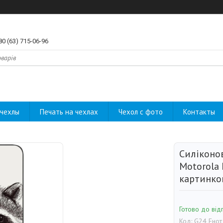
80 (63) 715-06-96
чехлы
Печать на чехлах
Чехол с фото
Контакты
Силіконо
Motorola 
картинко
Готово до від
Код:
G24 Енот