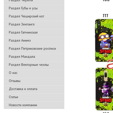
Раздел Черепа
Раздел Губы и усы
Раздел Чеширский кот
Раздел Зентангл
Раздел Гапчинская
Раздел Анимэ
Раздел Петриковские росписи
Раздел Мандала
Раздел Векторные чехлы
О нас
Отзывы
Доставка и оплата
Статьи
Новости компании