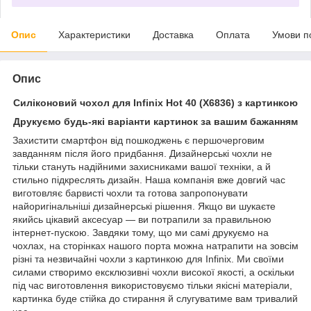
Опис
Характеристики
Доставка
Оплата
Умови п
Опис
Силіконовий чохол для Infinix Hot 40 (X6836) з картинкою
Друкуємо будь-які варіанти картинок за вашим бажанням
Захистити смартфон від пошкоджень є першочерговим
завданням після його придбання. Дизайнерські чохли не
тільки стануть надійними захисниками вашої техніки, а й
стильно підкреслять дизайн. Наша компанія вже довгий час
виготовляє барвисті чохли та готова запропонувати
найоригінальніші дизайнерські рішення. Якщо ви шукаєте
якийсь цікавий аксесуар — ви потрапили за правильною
інтернет-пускою. Завдяки тому, що ми самі друкуємо на
чохлах, на сторінках нашого порта можна натрапити на зовсім
різні та незвичайні чохли з картинкою для Infinix. Ми своїми
силами створимо ексклюзивні чохли високої якості, а оскільки
під час виготовлення використовуємо тільки якісні матеріали,
картинка буде стійка до стирання й слугуватиме вам тривалий