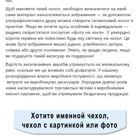
час.
Щоб замовити такий чохол, необхідно визначитися на який
саме матеріал наноситиметься зображення — за допомогою
ультрафіолетового друку можна створити силіконовий чохол із
принтом. Якщо ви хочете щось особливе й індивідуальне —
радимо скористатися послугою «фото на чохлі». У рекордно
короткі терміни ми помістимо будь-яку світлину на чохол. Це
може бути зображення ваших рідних, улюбленого актора,
співака або другої половинки. Уявіть, як зрадіє людина, якщо
ви подаруєте такий аксесуар як подарунок!
Вартість ексклюзивних виробів утримується на мінімальному
рівні, оскільки ми це можемо собі дозволити. У нашому
розпорядженні власні виробничі потужності, що мінімізує
витрати на виробництво аксесуарів. Упродовж довгих років
нами налагоджувалися торговельні зв'язки з виробниками
якісної сировини, щоб ви отримували бездоганну продукцію.