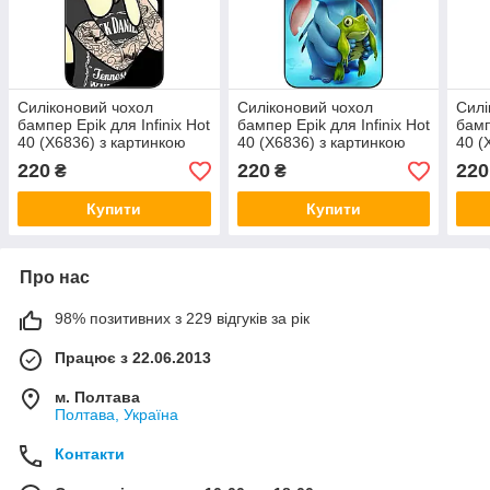
Силіконовий чохол
Силіконовий чохол
Силі
бампер Epik для Infinix Hot
бампер Epik для Infinix Hot
бамп
40 (X6836) з картинкою
40 (X6836) з картинкою
40 (
Попелюшка
Стіч
Ліс
220
220
220
₴
₴
Купити
Купити
Про нас
98% позитивних з 229 відгуків за рік
Працює з 22.06.2013
м. Полтава
Полтава, Україна
Контакти