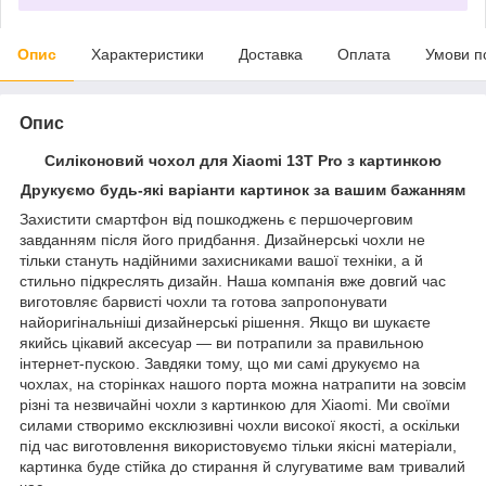
Опис
Характеристики
Доставка
Оплата
Умови п
Опис
Силіконовий чохол для Xiaomi 13T Pro з картинкою
Друкуємо будь-які варіанти картинок за вашим бажанням
Захистити смартфон від пошкоджень є першочерговим
завданням після його придбання. Дизайнерські чохли не
тільки стануть надійними захисниками вашої техніки, а й
стильно підкреслять дизайн. Наша компанія вже довгий час
виготовляє барвисті чохли та готова запропонувати
найоригінальніші дизайнерські рішення. Якщо ви шукаєте
якийсь цікавий аксесуар — ви потрапили за правильною
інтернет-пускою. Завдяки тому, що ми самі друкуємо на
чохлах, на сторінках нашого порта можна натрапити на зовсім
різні та незвичайні чохли з картинкою для Xiaomi. Ми своїми
силами створимо ексклюзивні чохли високої якості, а оскільки
під час виготовлення використовуємо тільки якісні матеріали,
картинка буде стійка до стирання й слугуватиме вам тривалий