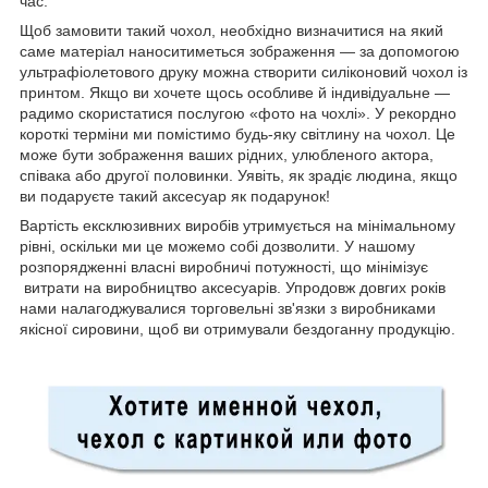
час.
Щоб замовити такий чохол, необхідно визначитися на який
саме матеріал наноситиметься зображення — за допомогою
ультрафіолетового друку можна створити силіконовий чохол із
принтом. Якщо ви хочете щось особливе й індивідуальне —
радимо скористатися послугою «фото на чохлі». У рекордно
короткі терміни ми помістимо будь-яку світлину на чохол. Це
може бути зображення ваших рідних, улюбленого актора,
співака або другої половинки. Уявіть, як зрадіє людина, якщо
ви подаруєте такий аксесуар як подарунок!
Вартість ексклюзивних виробів утримується на мінімальному
рівні, оскільки ми це можемо собі дозволити. У нашому
розпорядженні власні виробничі потужності, що мінімізує
витрати на виробництво аксесуарів. Упродовж довгих років
нами налагоджувалися торговельні зв'язки з виробниками
якісної сировини, щоб ви отримували бездоганну продукцію.