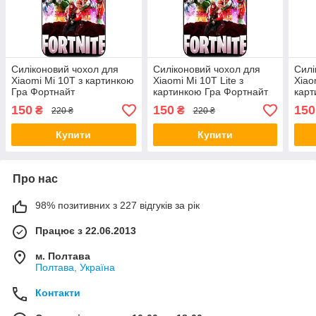
Силіконовий чохол для
Силіконовий чохол для
Силі
Xiaomi Mi 10T з картинкою
Xiaomi Mi 10T Lite з
Xiao
Гра Фортнайт
картинкою Гра Фортнайт
карт
150
150
150
₴
₴
220 ₴
220 ₴
Купити
Купити
Про нас
98% позитивних з 227 відгуків за рік
Працює з 22.06.2013
м. Полтава
Полтава, Україна
Контакти