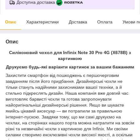
Доступна доставка
Опис
Характеристики
Доставка
Оплата
Умови п
Опис
Силіконовий чохол для Infinix Note 30 Pro 4G (X678B) з
картинкою
Друкуємо будь-які варіанти картинок за вашим бажанням
Захистити смартфон від пошкоджень є першочерговим
завданням після його придбання. Дизайнерські чохли не
тільки стануть надійними захисниками вашої техніки, а й
стильно підкреслять дизайн. Наша компанія вже довгий час
виготовляє барвисті чохли та готова запропонувати
найоригінальніші дизайнерські рішення. Якщо ви шукаєте
якийсь цікавий аксесуар — ви потрапили за правильною
інтернет-пускою. Завдяки тому, що ми самі друкуємо на
чохлах, на сторінках нашого порта можна натрапити на зовсім
різні та незвичайні чохли з картинкою для Infinix. Ми своїми
силами створимо ексклюзивні чохли високої якості, а оскільки