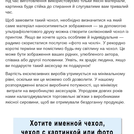
під час виготовлення використовуємо тільки якісні матеріали,
картинка буде стійка до стирання й слугуватиме вам тривалий
час.
Щоб замовити такий чохол, необхідно визначитися на який
саме матеріал наноситиметься зображення — за допомогою
ультрафіолетового друку можна створити силіконовий чохол із
принтом. Якщо ви хочете щось особливе й індивідуальне —
радимо скористатися послугою «фото на чохлі». У рекордно
короткі терміни ми помістимо будь-яку світлину на чохол. Це
може бути зображення ваших рідних, улюбленого актора,
співака або другої половинки. Уявіть, як зрадіє людина, якщо
ви подаруєте такий аксесуар як подарунок!
Вартість ексклюзивних виробів утримується на мінімальному
рівні, оскільки ми це можемо собі дозволити. У нашому
розпорядженні власні виробничі потужності, що мінімізує
витрати на виробництво аксесуарів. Упродовж довгих років
нами налагоджувалися торговельні зв'язки з виробниками
якісної сировини, щоб ви отримували бездоганну продукцію.