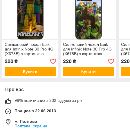
Силіконовий чохол Epik
Силіконовий чохол Epik
Силі
для Infinix Note 30 Pro 4G
для Infinix Note 30 Pro 4G
для 
(X678B) з картинкою
(X678B) з картинкою
(X67
Майнкрафт кріпер та друзі
Майнкрафт герої
Вен
220
220
220
₴
₴
Купити
Купити
Про нас
98% позитивних з 232 відгуків за рік
Працює з 22.06.2013
м. Полтава
Полтава, Україна