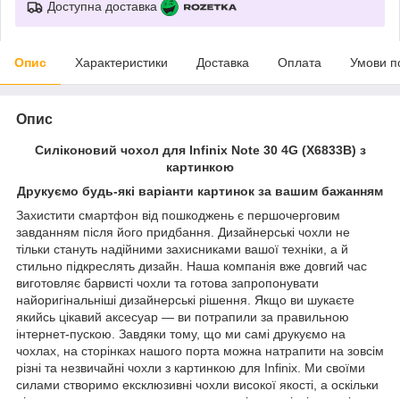
Доступна доставка
Опис
Характеристики
Доставка
Оплата
Умови п
Опис
Силіконовий чохол для Infinix Note 30 4G (X6833B) з
картинкою
Друкуємо будь-які варіанти картинок за вашим бажанням
Захистити смартфон від пошкоджень є першочерговим
завданням після його придбання. Дизайнерські чохли не
тільки стануть надійними захисниками вашої техніки, а й
стильно підкреслять дизайн. Наша компанія вже довгий час
виготовляє барвисті чохли та готова запропонувати
найоригінальніші дизайнерські рішення. Якщо ви шукаєте
якийсь цікавий аксесуар — ви потрапили за правильною
інтернет-пускою. Завдяки тому, що ми самі друкуємо на
чохлах, на сторінках нашого порта можна натрапити на зовсім
різні та незвичайні чохли з картинкою для Infinix. Ми своїми
силами створимо ексклюзивні чохли високої якості, а оскільки