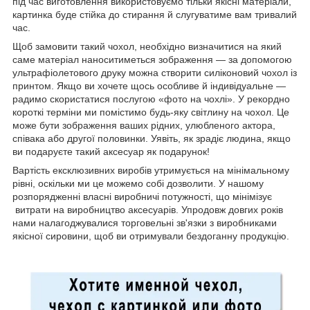
під час виготовлення використовуємо тільки якісні матеріали,
картинка буде стійка до стирання й слугуватиме вам тривалий
час.
Щоб замовити такий чохол, необхідно визначитися на який
саме матеріал наноситиметься зображення — за допомогою
ультрафіолетового друку можна створити силіконовий чохол із
принтом. Якщо ви хочете щось особливе й індивідуальне —
радимо скористатися послугою «фото на чохлі». У рекордно
короткі терміни ми помістимо будь-яку світлину на чохол. Це
може бути зображення ваших рідних, улюбленого актора,
співака або другої половинки. Уявіть, як зрадіє людина, якщо
ви подаруєте такий аксесуар як подарунок!
Вартість ексклюзивних виробів утримується на мінімальному
рівні, оскільки ми це можемо собі дозволити. У нашому
розпорядженні власні виробничі потужності, що мінімізує
витрати на виробництво аксесуарів. Упродовж довгих років
нами налагоджувалися торговельні зв'язки з виробниками
якісної сировини, щоб ви отримували бездоганну продукцію.