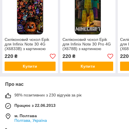
Силіконовий чохол Epik
Силіконовий чохол Epik
Силі
для Infinix Note 30 4G
для Infinix Note 30 Pro 4G
для 
(X6833B) з картинкою
(X678B) з картинкою
(X68
Фредді та друзі
Майнкрафт кріпер та друзі
Майн
220
220
220
₴
₴
Купити
Купити
Про нас
98% позитивних з 230 відгуків за рік
Працює з 22.06.2013
м. Полтава
Полтава, Україна