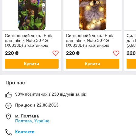
Силіконовий чохол Epik
Силіконовий чохол Epik
Силі
для Infinix Note 30 4G
для Infinix Note 30 4G
для 
(X6833B) з картинкою
(X6833B) з картинкою
(X68
Майнкрафт герої
Лисичка
220
220
220
₴
₴
Купити
Купити
Про нас
98% позитивних з 230 відгуків за рік
Працює з 22.06.2013
м. Полтава
Полтава, Україна
Контакти