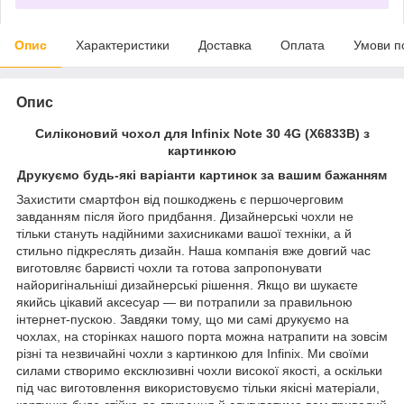
Опис
Характеристики
Доставка
Оплата
Умови п
Опис
Силіконовий чохол для Infinix Note 30 4G (X6833B) з
картинкою
Друкуємо будь-які варіанти картинок за вашим бажанням
Захистити смартфон від пошкоджень є першочерговим
завданням після його придбання. Дизайнерські чохли не
тільки стануть надійними захисниками вашої техніки, а й
стильно підкреслять дизайн. Наша компанія вже довгий час
виготовляє барвисті чохли та готова запропонувати
найоригінальніші дизайнерські рішення. Якщо ви шукаєте
якийсь цікавий аксесуар — ви потрапили за правильною
інтернет-пускою. Завдяки тому, що ми самі друкуємо на
чохлах, на сторінках нашого порта можна натрапити на зовсім
різні та незвичайні чохли з картинкою для Infinix. Ми своїми
силами створимо ексклюзивні чохли високої якості, а оскільки
під час виготовлення використовуємо тільки якісні матеріали,