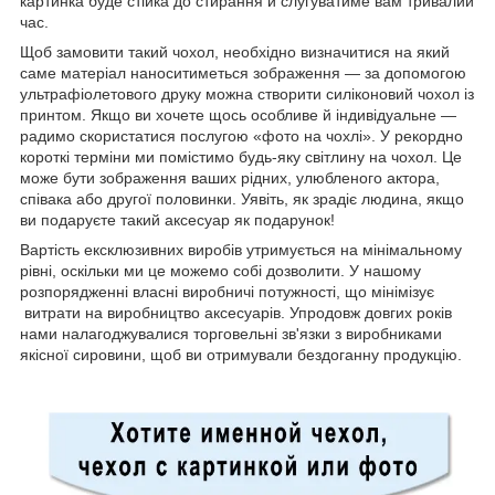
картинка буде стійка до стирання й слугуватиме вам тривалий
час.
Щоб замовити такий чохол, необхідно визначитися на який
саме матеріал наноситиметься зображення — за допомогою
ультрафіолетового друку можна створити силіконовий чохол із
принтом. Якщо ви хочете щось особливе й індивідуальне —
радимо скористатися послугою «фото на чохлі». У рекордно
короткі терміни ми помістимо будь-яку світлину на чохол. Це
може бути зображення ваших рідних, улюбленого актора,
співака або другої половинки. Уявіть, як зрадіє людина, якщо
ви подаруєте такий аксесуар як подарунок!
Вартість ексклюзивних виробів утримується на мінімальному
рівні, оскільки ми це можемо собі дозволити. У нашому
розпорядженні власні виробничі потужності, що мінімізує
витрати на виробництво аксесуарів. Упродовж довгих років
нами налагоджувалися торговельні зв'язки з виробниками
якісної сировини, щоб ви отримували бездоганну продукцію.