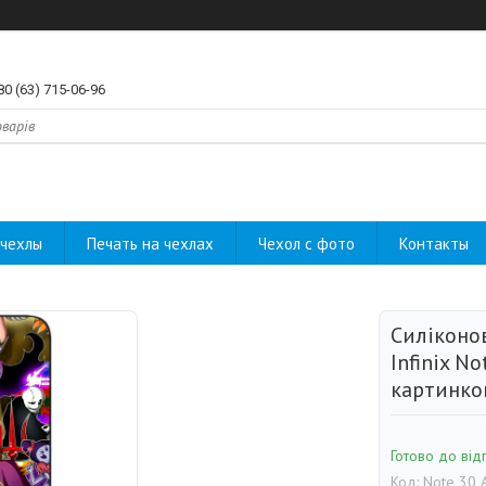
80 (63) 715-06-96
чехлы
Печать на чехлах
Чехол с фото
Контакты
Силіконо
Infinix No
картинко
Готово до від
Код:
Note 30 