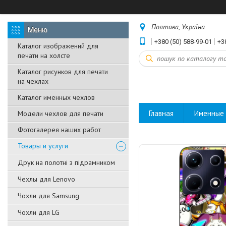
Полтава, Україна
+380 (50) 588-99-01
+3
Каталог изображений для
печати на холсте
Каталог рисунков для печати
на чехлах
Каталог именных чехлов
Главная
Именные 
Модели чехлов для печати
Фотогалерея наших работ
Товары и услуги
Друк на полотні з підрамником
Чехлы для Lenovo
Чохли для Samsung
Чохли для LG