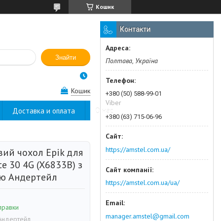
Кошик
Контакти
Знайти
Полтава, Україна
Кошик
+380 (50) 588-99-01
Viber
Доставка и оплата
О нас
+380 (63) 715-06-96
https://amstel.com.ua/
вий чохол Epik для
te 30 4G (X6833B) з
ю Андертейл
https://amstel.com.ua/ua/
правки
manager.amstel@gmail.com
Андертейл