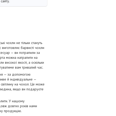
сайту.
і чохли не тільки стануть
с виготовляє барвисті чохли
сесуар — ви потрапили за
орта можна натрапити на
и високої якості, а оскільки
угуватиме вам тривалий час.
ння — за допомогою
ливе й індивідуальне —
 світлину на чохол. Це може
 людина, якщо ви подаруєте
олити. У нашому
довж довгих років нами
нну продукцію.