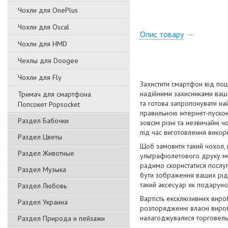
Чохли для OnePlus
Чохли для Oscal
Опис товару
Чохли для HMD
Чехлы для Doogee
Чохли для Fly
Захистити смартфон від пош
надійними захисниками вашо
Тримач для смартфона
та готова запропонувати на
Попсокет Popsocket
правильною інтернет-пускою
Раздел Бабочки
зовсім різні та незвичайні 
під час виготовлення викори
Раздел Цветы
Щоб замовити такий чохол,
Раздел Животные
ультрафіолетового друку мо
радимо скористатися послуг
Раздел Музыка
бути зображення ваших рідн
такий аксесуар як подаруно
Раздел Любовь
Вартість ексклюзивних виро
Раздел Украина
розпорядженні власні вироб
налагоджувалися торговельн
Раздел Природа и пейзажи