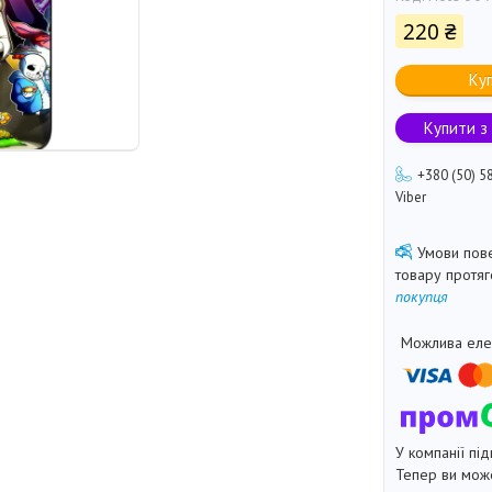
220 ₴
Ку
Купити з
+380 (50) 5
Viber
товару протя
покупця
У компанії під
Тепер ви може