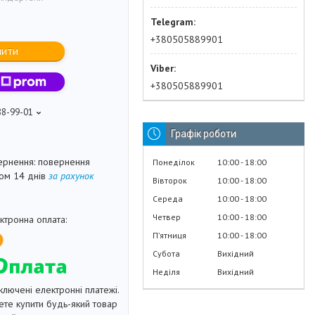
+380505889901
пити
+380505889901
88-99-01
Графік роботи
повернення
Понеділок
10:00
18:00
гом 14 днів
за рахунок
Вівторок
10:00
18:00
Середа
10:00
18:00
Четвер
10:00
18:00
Пʼятниця
10:00
18:00
Субота
Вихідний
Неділя
Вихідний
ключені електронні платежі.
те купити будь-який товар