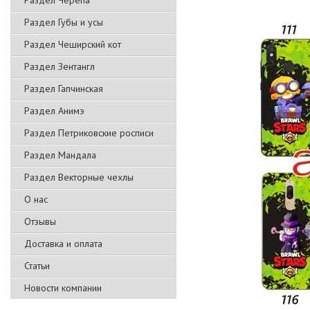
Раздел Черепа
Раздел Губы и усы
Раздел Чеширский кот
Раздел Зентангл
Раздел Гапчинская
Раздел Анимэ
Раздел Петриковские росписи
Раздел Мандала
Раздел Векторные чехлы
О нас
Отзывы
Доставка и оплата
Статьи
Новости компании