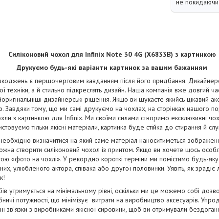
не покидаючи 
Силіконовий чохол для Infinix Note 30 4G (X6833B) з картинкою
Друкуємо будь-які варіанти картинок за вашим бажанням
коджень є першочерговим завданням після його придбання. Дизайнерськ
ї техніки, а й стильно підкреслять дизайн. Наша компанія вже довгий ча
йоригінальніші дизайнерські рішення. Якщо ви шукаєте якийсь цікавий ак
. Завдяки тому, що ми самі друкуємо на чохлах, на сторінках нашого п
чохли з картинкою для Infinix. Ми своїми силами створимо ексклюзивні чохл
стовуємо тільки якісні матеріали, картинка буде стійка до стирання й сл
 необхідно визначитися на який саме матеріал наноситиметься зображе
жна створити силіконовий чохол із принтом. Якщо ви хочете щось особ
ою «фото на чохлі». У рекордно короткі терміни ми помістимо будь-яку
их, улюбленого актора, співака або другої половинки. Уявіть, як зрадіє
к!
бів утримується на мінімальному рівні, оскільки ми це можемо собі дозв
ничі потужності, що мінімізує витрати на виробництво аксесуарів. Упро
і зв'язки з виробниками якісної сировини, щоб ви отримували бездога