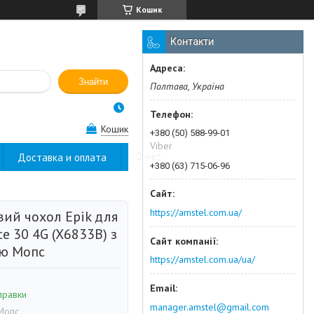
Кошик
Контакти
Знайти
Полтава, Україна
Кошик
+380 (50) 588-99-01
Viber
Доставка и оплата
О нас
+380 (63) 715-06-96
https://amstel.com.ua/
вий чохол Epik для
te 30 4G (X6833B) з
ю Мопс
https://amstel.com.ua/ua/
правки
manager.amstel@gmail.com
Мопс