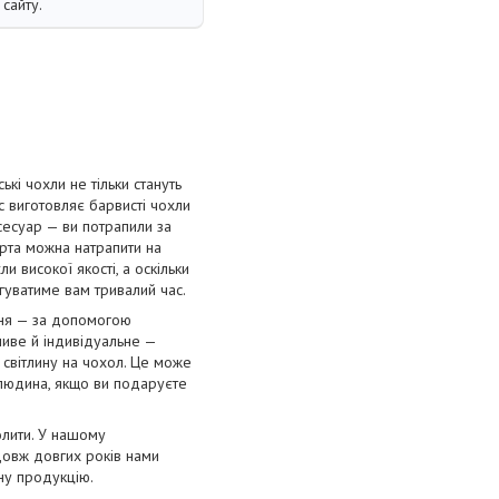
сайту.
і чохли не тільки стануть
с виготовляє барвисті чохли
сесуар — ви потрапили за
орта можна натрапити на
и високої якості, а оскільки
угуватиме вам тривалий час.
ння — за допомогою
ливе й індивідуальне —
 світлину на чохол. Це може
 людина, якщо ви подаруєте
олити. У нашому
довж довгих років нами
нну продукцію.