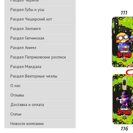
Раздел Черепа
Раздел Губы и усы
Раздел Чеширский кот
Раздел Зентангл
Раздел Гапчинская
Раздел Анимэ
Раздел Петриковские росписи
Раздел Мандала
Раздел Векторные чехлы
О нас
Отзывы
Доставка и оплата
Статьи
Новости компании