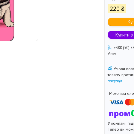
220 ₴
Ку
Купити з
+380 (50) 5
Viber
товару протя
покупця
У компанії під
Тепер ви може