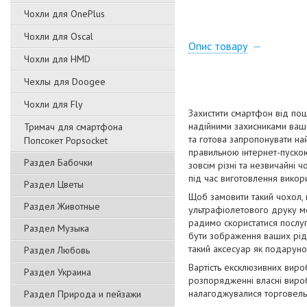
Чохли для OnePlus
Чохли для Oscal
Опис товару
Чохли для HMD
Чехлы для Doogee
Чохли для Fly
Захистити смартфон від пош
надійними захисниками вашо
Тримач для смартфона
та готова запропонувати на
Попсокет Popsocket
правильною інтернет-пускою
Раздел Бабочки
зовсім різні та незвичайні 
під час виготовлення викори
Раздел Цветы
Щоб замовити такий чохол,
Раздел Животные
ультрафіолетового друку мо
радимо скористатися послуг
Раздел Музыка
бути зображення ваших рідн
такий аксесуар як подаруно
Раздел Любовь
Вартість ексклюзивних виро
Раздел Украина
розпорядженні власні вироб
налагоджувалися торговельн
Раздел Природа и пейзажи