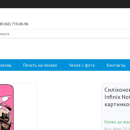
80 (63) 715-06-96
чехлы
Печать на чехлах
Чехол с фото
Контакты
Силіконо
Infinix No
картинко
Готово до від
Код:
Note 30 