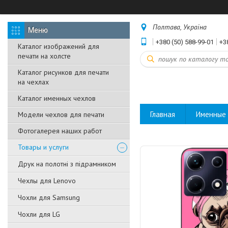
Полтава, Україна
+380 (50) 588-99-01
+3
Каталог изображений для
печати на холсте
Каталог рисунков для печати
на чехлах
Каталог именных чехлов
Главная
Именные 
Модели чехлов для печати
Фотогалерея наших работ
Товары и услуги
Друк на полотні з підрамником
Чехлы для Lenovo
Чохли для Samsung
Чохли для LG