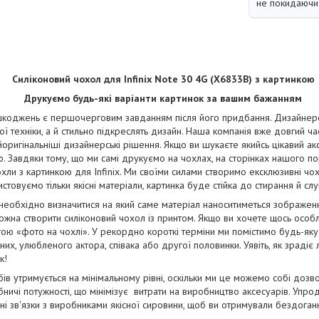
не покидаючи 
Силіконовий чохол для Infinix Note 30 4G (X6833B) з картинкою
Друкуємо будь-які варіанти картинок за вашим бажанням
коджень є першочерговим завданням після його придбання. Дизайнерськ
ї техніки, а й стильно підкреслять дизайн. Наша компанія вже довгий ча
йоригінальніші дизайнерські рішення. Якщо ви шукаєте якийсь цікавий ак
. Завдяки тому, що ми самі друкуємо на чохлах, на сторінках нашого п
чохли з картинкою для Infinix. Ми своїми силами створимо ексклюзивні чохл
стовуємо тільки якісні матеріали, картинка буде стійка до стирання й сл
 необхідно визначитися на який саме матеріал наноситиметься зображе
жна створити силіконовий чохол із принтом. Якщо ви хочете щось особ
ою «фото на чохлі». У рекордно короткі терміни ми помістимо будь-яку
их, улюбленого актора, співака або другої половинки. Уявіть, як зрадіє
к!
бів утримується на мінімальному рівні, оскільки ми це можемо собі дозв
ничі потужності, що мінімізує витрати на виробництво аксесуарів. Упро
і зв'язки з виробниками якісної сировини, щоб ви отримували бездога