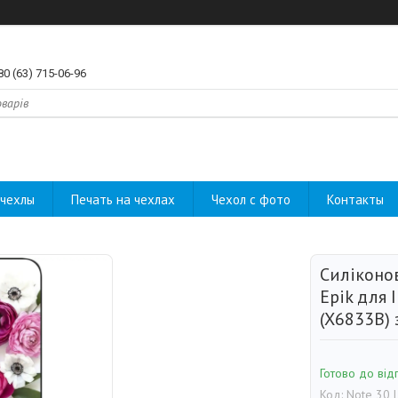
80 (63) 715-06-96
чехлы
Печать на чехлах
Чехол с фото
Контакты
Силіконо
Epik для I
(X6833B)
Готово до від
Код:
Note 30 