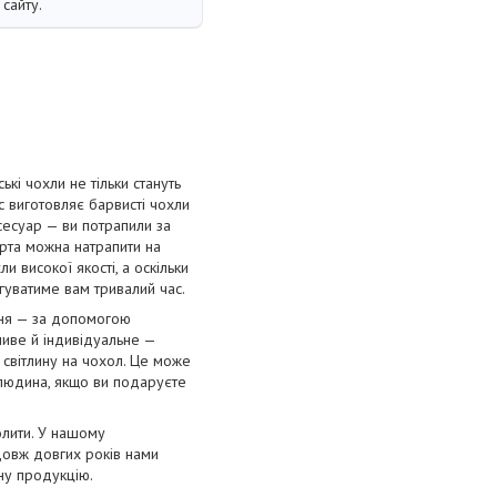
сайту.
і чохли не тільки стануть
с виготовляє барвисті чохли
сесуар — ви потрапили за
орта можна натрапити на
и високої якості, а оскільки
угуватиме вам тривалий час.
ння — за допомогою
ливе й індивідуальне —
 світлину на чохол. Це може
 людина, якщо ви подаруєте
олити. У нашому
довж довгих років нами
нну продукцію.