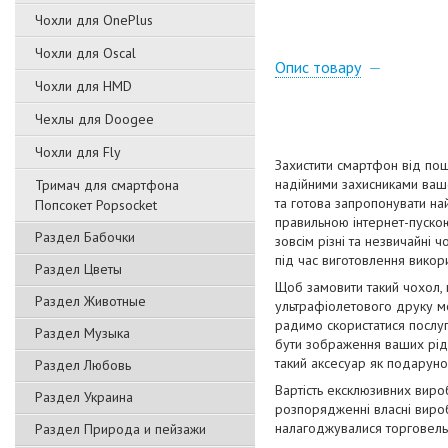
Чохли для OnePlus
Чохли для Oscal
Опис товару
Чохли для HMD
Чехлы для Doogee
Чохли для Fly
Захистити смартфон від пош
надійними захисниками вашо
Тримач для смартфона
та готова запропонувати на
Попсокет Popsocket
правильною інтернет-пускою
Раздел Бабочки
зовсім різні та незвичайні 
під час виготовлення викори
Раздел Цветы
Щоб замовити такий чохол,
Раздел Животные
ультрафіолетового друку мо
радимо скористатися послуг
Раздел Музыка
бути зображення ваших рідн
такий аксесуар як подаруно
Раздел Любовь
Вартість ексклюзивних виро
Раздел Украина
розпорядженні власні вироб
налагоджувалися торговельн
Раздел Природа и пейзажи