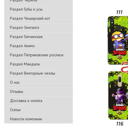
Раздел Черепа
Раздел Губы и усы
Раздел Чеширский кот
Раздел Зентангл
Раздел Гапчинская
Раздел Анимэ
Раздел Петриковские росписи
Раздел Мандала
Раздел Векторные чехлы
О нас
Отзывы
Доставка и оплата
Статьи
Новости компании