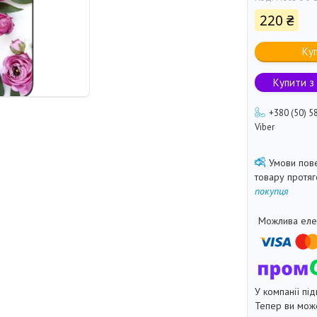
220 ₴
Ку
Купити з
+380 (50) 5
Viber
товару протя
покупця
У компанії під
Тепер ви може