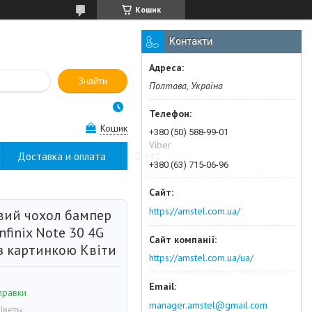
Кошик
Контакти
Знайти
Полтава, Україна
Кошик
+380 (50) 588-99-01
Viber
Доставка и оплата
О нас
+380 (63) 715-06-96
https://amstel.com.ua/
вий чохол бампер
nfinix Note 30 4G
 з картинкою Квіти
https://amstel.com.ua/ua/
правки
manager.amstel@gmail.com
Цветы