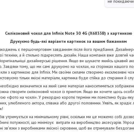
не покидаючи 
Силіконовий чохол для Infinix Note 30 4G (X6833B) з картинкою
Друкуємо будь-які варіанти картинок за вашим бажанням
коджень є першочерговим завданням після його придбання. Дизайнерськ
ї техніки, а й стильно підкреслять дизайн. Наша компанія вже довгий ча
йоригінальніші дизайнерські рішення. Якщо ви шукаєте якийсь цікавий ак
. Завдяки тому, що ми самі друкуємо на чохлах, на сторінках нашого п
чохли з картинкою для Infinix. Ми своїми силами створимо ексклюзивні чохл
стовуємо тільки якісні матеріали, картинка буде стійка до стирання й сл
 необхідно визначитися на який саме матеріал наноситиметься зображе
жна створити силіконовий чохол із принтом. Якщо ви хочете щось особ
ою «фото на чохлі». У рекордно короткі терміни ми помістимо будь-яку
их, улюбленого актора, співака або другої половинки. Уявіть, як зрадіє
к!
бів утримується на мінімальному рівні, оскільки ми це можемо собі дозв
ничі потужності, що мінімізує витрати на виробництво аксесуарів. Упро
і зв'язки з виробниками якісної сировини, щоб ви отримували бездога