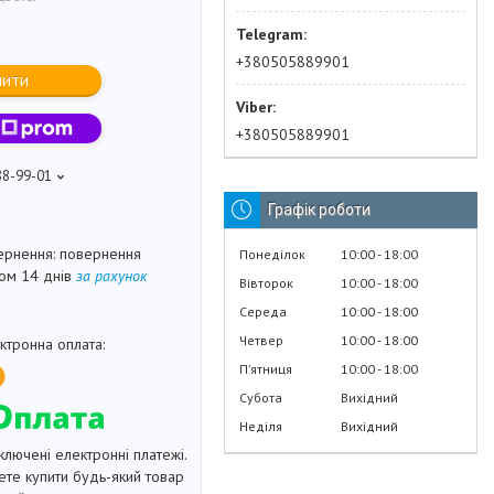
+380505889901
пити
+380505889901
88-99-01
Графік роботи
повернення
Понеділок
10:00
18:00
гом 14 днів
за рахунок
Вівторок
10:00
18:00
Середа
10:00
18:00
Четвер
10:00
18:00
Пʼятниця
10:00
18:00
Субота
Вихідний
Неділя
Вихідний
ключені електронні платежі.
те купити будь-який товар