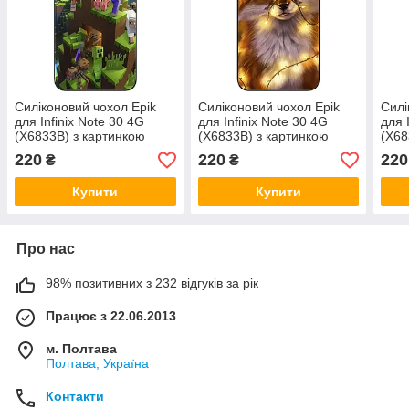
Силіконовий чохол Epik
Силіконовий чохол Epik
Силі
для Infinix Note 30 4G
для Infinix Note 30 4G
для 
(X6833B) з картинкою
(X6833B) з картинкою
(X68
Майнкрафт герої
Лисичка
220
220
220
₴
₴
Купити
Купити
Про нас
98% позитивних з 232 відгуків за рік
Працює з 22.06.2013
м. Полтава
Полтава, Україна
Контакти