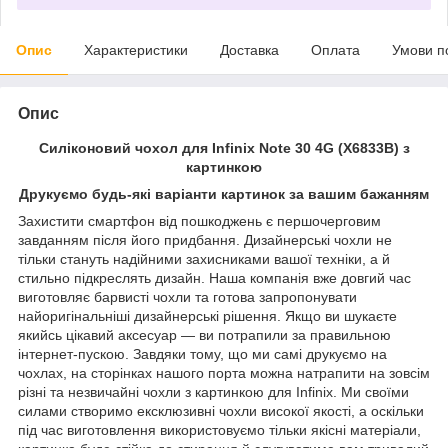
Опис
Характеристики
Доставка
Оплата
Умови п
Опис
Силіконовий чохол для Infinix Note 30 4G (X6833B) з
картинкою
Друкуємо будь-які варіанти картинок за вашим бажанням
Захистити смартфон від пошкоджень є першочерговим
завданням після його придбання. Дизайнерські чохли не
тільки стануть надійними захисниками вашої техніки, а й
стильно підкреслять дизайн. Наша компанія вже довгий час
виготовляє барвисті чохли та готова запропонувати
найоригінальніші дизайнерські рішення. Якщо ви шукаєте
якийсь цікавий аксесуар — ви потрапили за правильною
інтернет-пускою. Завдяки тому, що ми самі друкуємо на
чохлах, на сторінках нашого порта можна натрапити на зовсім
різні та незвичайні чохли з картинкою для Infinix. Ми своїми
силами створимо ексклюзивні чохли високої якості, а оскільки
під час виготовлення використовуємо тільки якісні матеріали,