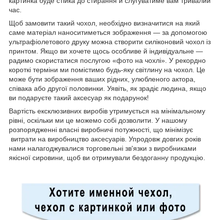
картинка буде стійка до стирання й слугуватиме вам тривалий
час.
Щоб замовити такий чохол, необхідно визначитися на який
саме матеріал наноситиметься зображення — за допомогою
ультрафіолетового друку можна створити силіконовий чохол із
принтом. Якщо ви хочете щось особливе й індивідуальне —
радимо скористатися послугою «фото на чохлі». У рекордно
короткі терміни ми помістимо будь-яку світлину на чохол. Це
може бути зображення ваших рідних, улюбленого актора,
співака або другої половинки. Уявіть, як зрадіє людина, якщо
ви подаруєте такий аксесуар як подарунок!
Вартість ексклюзивних виробів утримується на мінімальному
рівні, оскільки ми це можемо собі дозволити. У нашому
розпорядженні власні виробничі потужності, що мінімізує
витрати на виробництво аксесуарів. Упродовж довгих років
нами налагоджувалися торговельні зв'язки з виробниками
якісної сировини, щоб ви отримували бездоганну продукцію.