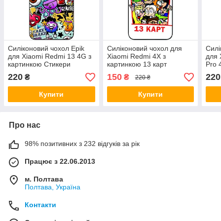
Силіконовий чохол Epik
Силіконовий чохол для
Силі
для Xiaomi Redmi 13 4G з
Xiaomi Redmi 4X з
для 
картинкою Стикери
картинкою 13 карт
Pro 
Сти
220
150
220
₴
₴
220 ₴
Купити
Купити
Про нас
98% позитивних з 232 відгуків за рік
Працює з 22.06.2013
м. Полтава
Полтава, Україна
Контакти