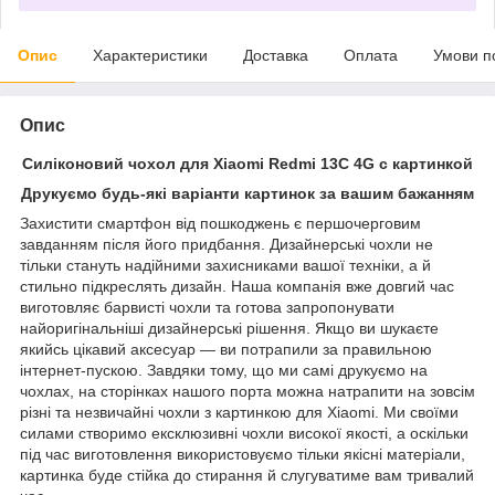
Опис
Характеристики
Доставка
Оплата
Умови п
Опис
Силіконовий чохол для Xiaomi Redmi 13C 4G с картинкой
Друкуємо будь-які варіанти картинок за вашим бажанням
Захистити смартфон від пошкоджень є першочерговим
завданням після його придбання. Дизайнерські чохли не
тільки стануть надійними захисниками вашої техніки, а й
стильно підкреслять дизайн. Наша компанія вже довгий час
виготовляє барвисті чохли та готова запропонувати
найоригінальніші дизайнерські рішення. Якщо ви шукаєте
якийсь цікавий аксесуар — ви потрапили за правильною
інтернет-пускою. Завдяки тому, що ми самі друкуємо на
чохлах, на сторінках нашого порта можна натрапити на зовсім
різні та незвичайні чохли з картинкою для Xiaomi. Ми своїми
силами створимо ексклюзивні чохли високої якості, а оскільки
під час виготовлення використовуємо тільки якісні матеріали,
картинка буде стійка до стирання й слугуватиме вам тривалий