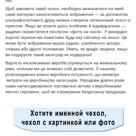
час.
Щоб замовити такий чохол, необхідно визначитися на який
саме матеріал наноситиметься зображення — за допомогою
ультрафіолетового друку можна створити силіконовий чохол із
принтом. Якщо ви хочете щось особливе й індивідуальне —
радимо скористатися послугою «фото на чохлі». У рекордно
короткі терміни ми помістимо будь-яку світлину на чохол. Це
може бути зображення ваших рідних, улюбленого актора,
співака або другої половинки. Уявіть, як зрадіє людина, якщо
ви подаруєте такий аксесуар як подарунок!
Вартість ексклюзивних виробів утримується на мінімальному
рівні, оскільки ми це можемо собі дозволити. У нашому
розпорядженні власні виробничі потужності, що мінімізує
витрати на виробництво аксесуарів. Упродовж довгих років
нами налагоджувалися торговельні зв'язки з виробниками
якісної сировини, щоб ви отримували бездоганну продукцію.