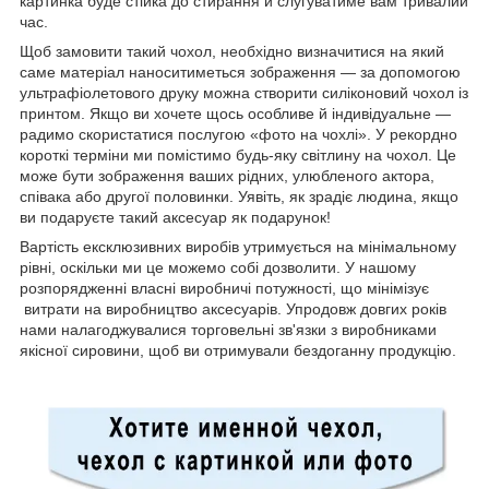
картинка буде стійка до стирання й слугуватиме вам тривалий
час.
Щоб замовити такий чохол, необхідно визначитися на який
саме матеріал наноситиметься зображення — за допомогою
ультрафіолетового друку можна створити силіконовий чохол із
принтом. Якщо ви хочете щось особливе й індивідуальне —
радимо скористатися послугою «фото на чохлі». У рекордно
короткі терміни ми помістимо будь-яку світлину на чохол. Це
може бути зображення ваших рідних, улюбленого актора,
співака або другої половинки. Уявіть, як зрадіє людина, якщо
ви подаруєте такий аксесуар як подарунок!
Вартість ексклюзивних виробів утримується на мінімальному
рівні, оскільки ми це можемо собі дозволити. У нашому
розпорядженні власні виробничі потужності, що мінімізує
витрати на виробництво аксесуарів. Упродовж довгих років
нами налагоджувалися торговельні зв'язки з виробниками
якісної сировини, щоб ви отримували бездоганну продукцію.