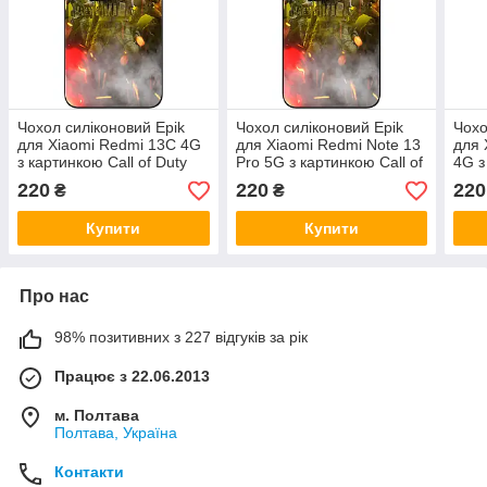
Чохол силіконовий Epik
Чохол силіконовий Epik
Чохо
для Xiaomi Redmi 13C 4G
для Xiaomi Redmi Note 13
для 
з картинкою Call of Duty
Pro 5G з картинкою Call of
4G з
Команда
Duty Команда
Duty
220
220
220
₴
₴
Купити
Купити
Про нас
98% позитивних з 227 відгуків за рік
Працює з 22.06.2013
м. Полтава
Полтава, Україна
Контакти