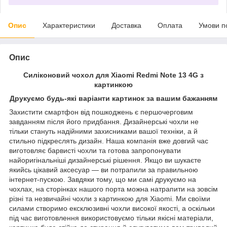
Опис
Характеристики
Доставка
Оплата
Умови п
Опис
Силіконовий чохол для Xiaomi Redmi Note 13 4G з
картинкою
Друкуємо будь-які варіанти картинок за вашим бажанням
Захистити смартфон від пошкоджень є першочерговим
завданням після його придбання. Дизайнерські чохли не
тільки стануть надійними захисниками вашої техніки, а й
стильно підкреслять дизайн. Наша компанія вже довгий час
виготовляє барвисті чохли та готова запропонувати
найоригінальніші дизайнерські рішення. Якщо ви шукаєте
якийсь цікавий аксесуар — ви потрапили за правильною
інтернет-пускою. Завдяки тому, що ми самі друкуємо на
чохлах, на сторінках нашого порта можна натрапити на зовсім
різні та незвичайні чохли з картинкою для Xiaomi. Ми своїми
силами створимо ексклюзивні чохли високої якості, а оскільки
під час виготовлення використовуємо тільки якісні матеріали,