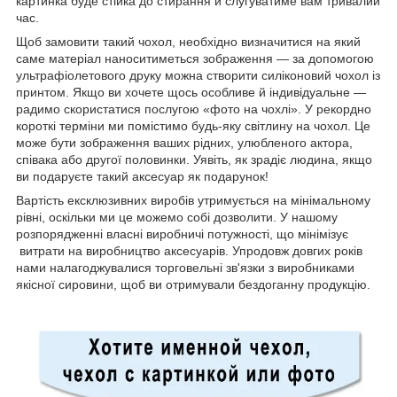
картинка буде стійка до стирання й слугуватиме вам тривалий
час.
Щоб замовити такий чохол, необхідно визначитися на який
саме матеріал наноситиметься зображення — за допомогою
ультрафіолетового друку можна створити силіконовий чохол із
принтом. Якщо ви хочете щось особливе й індивідуальне —
радимо скористатися послугою «фото на чохлі». У рекордно
короткі терміни ми помістимо будь-яку світлину на чохол. Це
може бути зображення ваших рідних, улюбленого актора,
співака або другої половинки. Уявіть, як зрадіє людина, якщо
ви подаруєте такий аксесуар як подарунок!
Вартість ексклюзивних виробів утримується на мінімальному
рівні, оскільки ми це можемо собі дозволити. У нашому
розпорядженні власні виробничі потужності, що мінімізує
витрати на виробництво аксесуарів. Упродовж довгих років
нами налагоджувалися торговельні зв'язки з виробниками
якісної сировини, щоб ви отримували бездоганну продукцію.