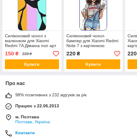
Силіконовий чохол з
Силіконовий чохол
Силі
малюнком для Xiaomi
бампер для Xiaomi Redmi
Xiao
Redmi 7A Дівчина поп арт
Note 7 з картинкою
карт
Дівчина
нав
150
220
220
₴
₴
220 ₴
Купити
Купити
Про нас
98% позитивних з 232 відгуків за рік
Працює з 22.06.2013
м. Полтава
Полтава, Україна
Контакти