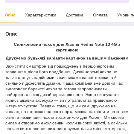
Опис
Характеристики
Доставка
Оплата
Умови п
Опис
Силіконовий чохол для Xiaomi Redmi Note 13 4G з
картинкою
Друкуємо будь-які варіанти картинок за вашим бажанням
Захистити смартфон від пошкоджень є першочерговим
завданням після його придбання. Дизайнерські чохли не
тільки стануть надійними захисниками вашої техніки, а й
стильно підкреслять дизайн. Наша компанія вже довгий час
виготовляє барвисті чохли та готова запропонувати
найоригінальніші дизайнерські рішення. Якщо ви шукаєте
якийсь цікавий аксесуар — ви потрапили за правильною
інтернет-пускою. Завдяки тому, що ми самі друкуємо на
чохлах, на сторінках нашого порта можна натрапити на зовсім
різні та незвичайні чохли з картинкою для Xiaomi. Ми своїми
силами створимо ексклюзивні чохли високої якості, а оскільки
під час виготовлення використовуємо тільки якісні матеріали,