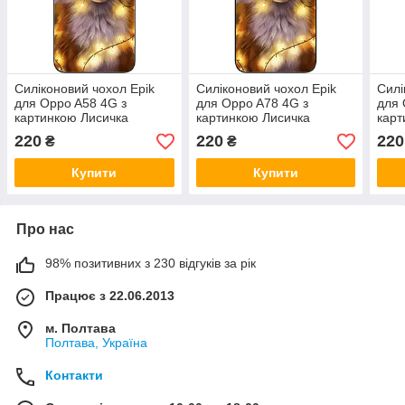
Силіконовий чохол Epik
Силіконовий чохол Epik
Силі
для Oppo A58 4G з
для Oppo A78 4G з
для
картинкою Лисичка
картинкою Лисичка
карт
220
220
220
₴
₴
Купити
Купити
Про нас
98% позитивних з 230 відгуків за рік
Працює з 22.06.2013
м. Полтава
Полтава, Україна
Контакти