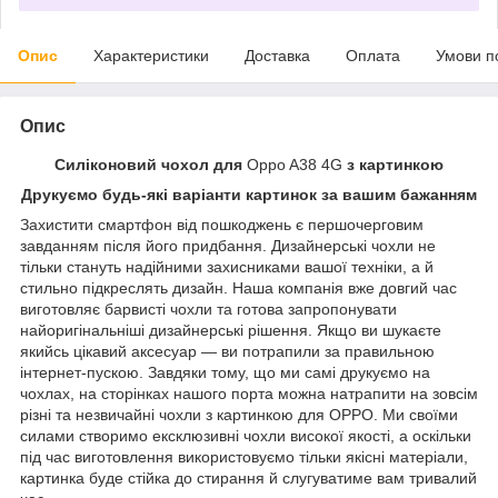
Опис
Характеристики
Доставка
Оплата
Умови п
Опис
Силіконовий чохол для
Oppo A38 4G
з картинкою
Друкуємо будь-які варіанти картинок за вашим бажанням
Захистити смартфон від пошкоджень є першочерговим
завданням після його придбання. Дизайнерські чохли не
тільки стануть надійними захисниками вашої техніки, а й
стильно підкреслять дизайн. Наша компанія вже довгий час
виготовляє барвисті чохли та готова запропонувати
найоригінальніші дизайнерські рішення. Якщо ви шукаєте
якийсь цікавий аксесуар — ви потрапили за правильною
інтернет-пускою. Завдяки тому, що ми самі друкуємо на
чохлах, на сторінках нашого порта можна натрапити на зовсім
різні та незвичайні чохли з картинкою для OPPO. Ми своїми
силами створимо ексклюзивні чохли високої якості, а оскільки
під час виготовлення використовуємо тільки якісні матеріали,
картинка буде стійка до стирання й слугуватиме вам тривалий