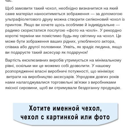
час.
Щоб замовити такий чохол, необхідно визначитися на який
саме матеріал наноситиметься зображення — за допомогою
ультрафіолетового друку можна створити силіконовий чохол із
принтом. Якщо ви хочете щось особливе й індивідуальне —
радимо скористатися послугою «фото на чохлі». У рекордно
короткі терміни ми помістимо будь-яку світлину на чохол. Це
може бути зображення ваших рідних, улюбленого актора,
співака або другої половинки. Уявіть, як зрадіє людина, якщо
ви подаруєте такий аксесуар як подарунок!
Вартість ексклюзивних виробів утримується на мінімальному
рівні, оскільки ми це можемо собі дозволити. У нашому
розпорядженні власні виробничі потужності, що мінімізує
витрати на виробництво аксесуарів. Упродовж довгих років
нами налагоджувалися торговельні зв'язки з виробниками
якісної сировини, щоб ви отримували бездоганну продукцію.