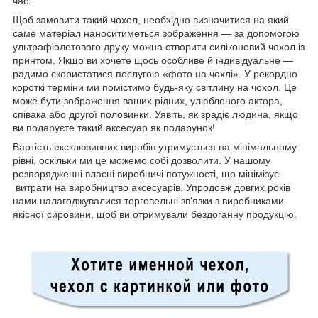
час.
Щоб замовити такий чохол, необхідно визначитися на який
саме матеріал наноситиметься зображення — за допомогою
ультрафіолетового друку можна створити силіконовий чохол із
принтом. Якщо ви хочете щось особливе й індивідуальне —
радимо скористатися послугою «фото на чохлі». У рекордно
короткі терміни ми помістимо будь-яку світлину на чохол. Це
може бути зображення ваших рідних, улюбленого актора,
співака або другої половинки. Уявіть, як зрадіє людина, якщо
ви подаруєте такий аксесуар як подарунок!
Вартість ексклюзивних виробів утримується на мінімальному
рівні, оскільки ми це можемо собі дозволити. У нашому
розпорядженні власні виробничі потужності, що мінімізує
витрати на виробництво аксесуарів. Упродовж довгих років
нами налагоджувалися торговельні зв'язки з виробниками
якісної сировини, щоб ви отримували бездоганну продукцію.