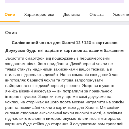
Опис
Характеристики
Доставка
Оплата
Умови п
Опис
Силіконовий чохол для Xiaomi 12 / 12X з картинкою
Друкуємо будь-які варіанти картинок за вашим бажанням
Захистити смартфон від пошкоджень є першочерговим
завданням після його придбання. Дизайнерські чохли не
тільки стануть надійними захисниками вашої техніки, а й
стильно підкреслять дизайн. Наша компанія вже довгий час
виготовляє барвисті чохли та готова запропонувати
найоригінальніші дизайнерські рішення. Якщо ви шукаєте
якийсь цікавий аксесуар — ви потрапили за правильною
інтернет-пускою. Завдяки тому, що ми самі друкуємо на
чохлах, на сторінках нашого порта можна натрапити на зовсім
різні та незвичайні чохли з картинкою для Xiaomi. Ми своїми
силами створимо ексклюзивні чохли високої якості, а оскільки
під час виготовлення використовуємо тільки якісні матеріали,
картинка буде стійка до стирання й слугуватиме вам тривалий