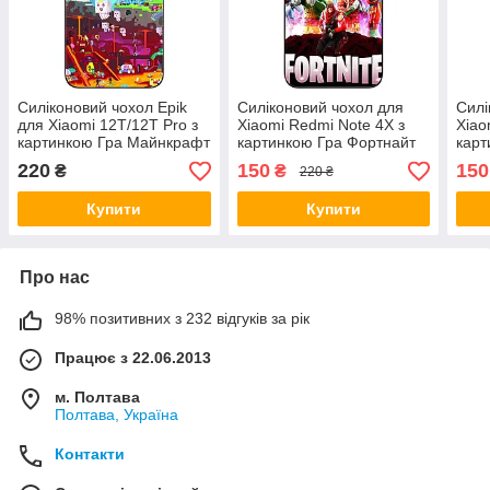
Силіконовий чохол Epik
Силіконовий чохол для
Силі
для Xiaomi 12T/12T Pro з
Xiaomi Redmi Note 4X з
Xiao
картинкою Гра Майнкрафт
картинкою Гра Фортнайт
кар
геро
220
150
150
₴
₴
220 ₴
Купити
Купити
Про нас
98% позитивних з 232 відгуків за рік
Працює з 22.06.2013
м. Полтава
Полтава, Україна
Контакти