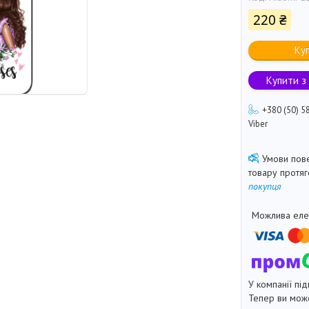
220 ₴
Ку
Купити з
+380 (50) 5
Viber
товару протя
покупця
У компанії під
Тепер ви може