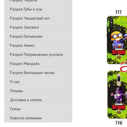
Раздел Черепа
Раздел Губы и усы
Раздел Чеширский кот
Раздел Зентангл
Раздел Гапчинская
Раздел Анимэ
Раздел Петриковские росписи
Раздел Мандала
Раздел Векторные чехлы
О нас
Отзывы
Доставка и оплата
Статьи
Новости компании