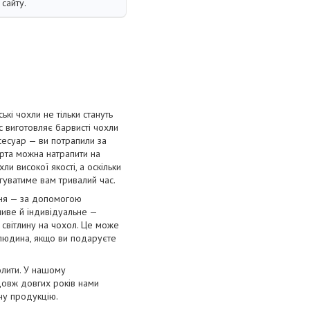
сайту.
і чохли не тільки стануть
с виготовляє барвисті чохли
сесуар — ви потрапили за
орта можна натрапити на
и високої якості, а оскільки
угуватиме вам тривалий час.
ння — за допомогою
ливе й індивідуальне —
 світлину на чохол. Це може
 людина, якщо ви подаруєте
олити. У нашому
довж довгих років нами
нну продукцію.