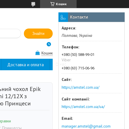
Кошик
Контакти
Знайти
Полтава, Україна
Кошик
+380 (50) 588-99-01
Viber
Доставка и оплата
О нас
+380 (63) 715-06-96
https://amstel.com.ua/
ьний чохол Epik
i 12/12X з
ю Принцеси
https://amstel.com.ua/ua/
правки
manager.amstel@gmail.com
2 Принцессы