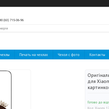
80 (63) 715-06-96
чехлы
Печать на чехлах
Чехол с фото
Контакты
Оригінал
для Xiaom
картинко
Готово до від
Код:
Xiaomi 1