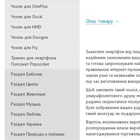
Чохли для OnePlus
Чохли для Oscal
Опис товару
Чохли для HMD
Чехлы для Doogee
Чохли для Fly
Захистити смартфон від пош
надійними захисниками вашо
Тримач для смартфона
та готова запропонувати на
Попсокет Popsocket
правильною інтернет-пускою
Раздел Бабочки
зовсім різні та незвичайні 
під час виготовлення викори
Раздел Цветы
Щоб замовити такий чохол,
Раздел Животные
ультрафіолетового друку мо
радимо скористатися послуг
Раздел Музыка
бути зображення ваших рідн
такий аксесуар як подаруно
Раздел Любовь
Вартість ексклюзивних виро
Раздел Украина
розпорядженні власні вироб
налагоджувалися торговельн
Раздел Природа и пейзажи