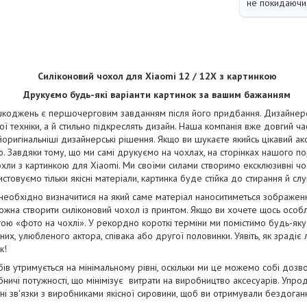
не покидаючи 
Силіконовий чохол для Xiaomi 12 / 12X з картинкою
Друкуємо будь-які варіанти картинок за вашим бажанням
коджень є першочерговим завданням після його придбання. Дизайнерськ
ї техніки, а й стильно підкреслять дизайн. Наша компанія вже довгий ча
йоригінальніші дизайнерські рішення. Якщо ви шукаєте якийсь цікавий ак
. Завдяки тому, що ми самі друкуємо на чохлах, на сторінках нашого п
чохли з картинкою для Xiaomi. Ми своїми силами створимо ексклюзивні чохл
стовуємо тільки якісні матеріали, картинка буде стійка до стирання й сл
 необхідно визначитися на який саме матеріал наноситиметься зображе
жна створити силіконовий чохол із принтом. Якщо ви хочете щось особ
ою «фото на чохлі». У рекордно короткі терміни ми помістимо будь-яку
их, улюбленого актора, співака або другої половинки. Уявіть, як зрадіє
к!
бів утримується на мінімальному рівні, оскільки ми це можемо собі дозв
ничі потужності, що мінімізує витрати на виробництво аксесуарів. Упро
і зв'язки з виробниками якісної сировини, щоб ви отримували бездога