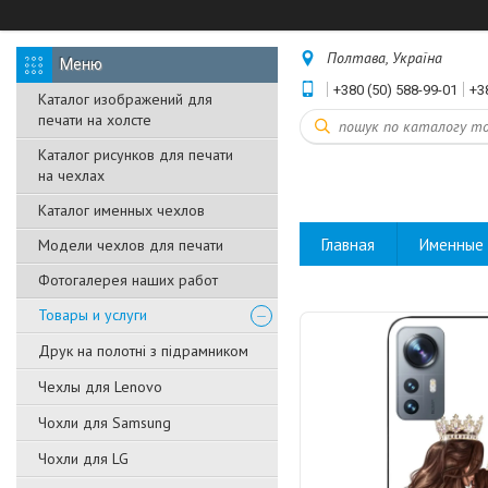
Полтава, Україна
+380 (50) 588-99-01
+3
Каталог изображений для
печати на холсте
Каталог рисунков для печати
на чехлах
Каталог именных чехлов
Главная
Именные 
Модели чехлов для печати
Фотогалерея наших работ
Товары и услуги
Друк на полотні з підрамником
Чехлы для Lenovo
Чохли для Samsung
Чохли для LG