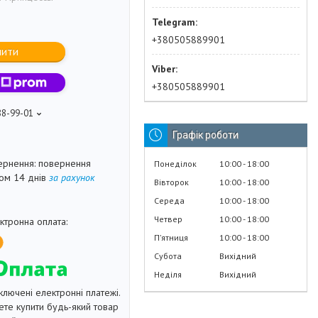
+380505889901
пити
+380505889901
88-99-01
Графік роботи
повернення
Понеділок
10:00
18:00
гом 14 днів
за рахунок
Вівторок
10:00
18:00
Середа
10:00
18:00
Четвер
10:00
18:00
Пʼятниця
10:00
18:00
Субота
Вихідний
Неділя
Вихідний
ключені електронні платежі.
те купити будь-який товар