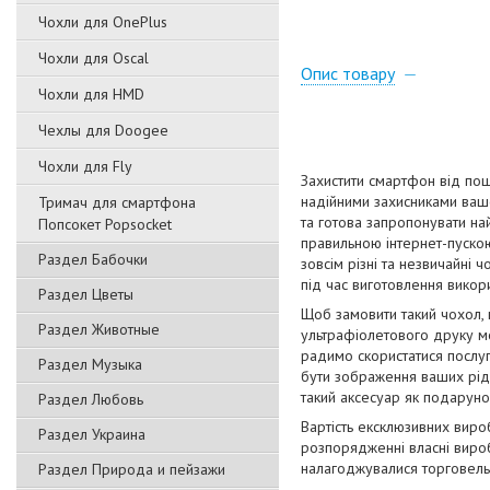
Чохли для OnePlus
Чохли для Oscal
Опис товару
Чохли для HMD
Чехлы для Doogee
Чохли для Fly
Захистити смартфон від пош
надійними захисниками вашо
Тримач для смартфона
та готова запропонувати на
Попсокет Popsocket
правильною інтернет-пускою
Раздел Бабочки
зовсім різні та незвичайні 
під час виготовлення викори
Раздел Цветы
Щоб замовити такий чохол,
Раздел Животные
ультрафіолетового друку мо
радимо скористатися послуг
Раздел Музыка
бути зображення ваших рідн
такий аксесуар як подаруно
Раздел Любовь
Вартість ексклюзивних виро
Раздел Украина
розпорядженні власні вироб
налагоджувалися торговельн
Раздел Природа и пейзажи