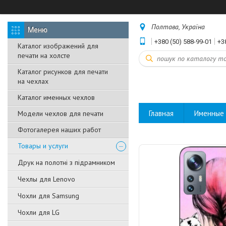
Полтава, Україна
+380 (50) 588-99-01
+3
Каталог изображений для
печати на холсте
Каталог рисунков для печати
на чехлах
Каталог именных чехлов
Главная
Именные 
Модели чехлов для печати
Фотогалерея наших работ
Товары и услуги
Друк на полотні з підрамником
Чехлы для Lenovo
Чохли для Samsung
Чохли для LG