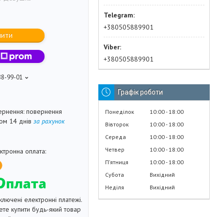
+380505889901
пити
+380505889901
88-99-01
Графік роботи
повернення
Понеділок
10:00
18:00
гом 14 днів
за рахунок
Вівторок
10:00
18:00
Середа
10:00
18:00
Четвер
10:00
18:00
Пʼятниця
10:00
18:00
Субота
Вихідний
Неділя
Вихідний
ключені електронні платежі.
те купити будь-який товар