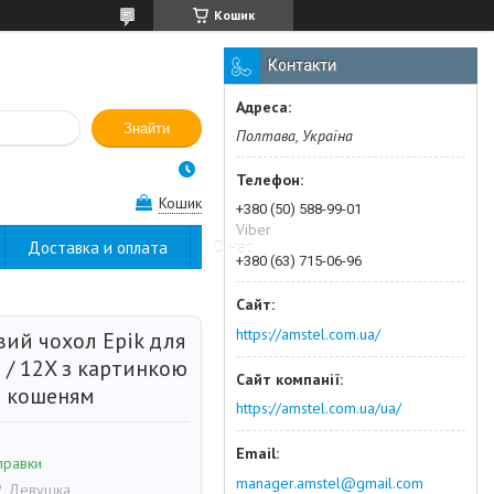
Кошик
Контакти
Знайти
Полтава, Україна
Кошик
+380 (50) 588-99-01
Viber
Доставка и оплата
О нас
+380 (63) 715-06-96
https://amstel.com.ua/
вий чохол Epik для
 / 12X з картинкою
з кошеням
https://amstel.com.ua/ua/
правки
manager.amstel@gmail.com
2 Девушка