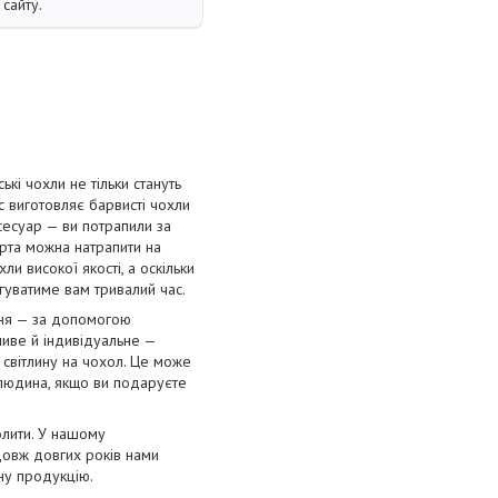
сайту.
і чохли не тільки стануть
с виготовляє барвисті чохли
сесуар — ви потрапили за
орта можна натрапити на
и високої якості, а оскільки
угуватиме вам тривалий час.
ння — за допомогою
ливе й індивідуальне —
 світлину на чохол. Це може
 людина, якщо ви подаруєте
олити. У нашому
довж довгих років нами
нну продукцію.