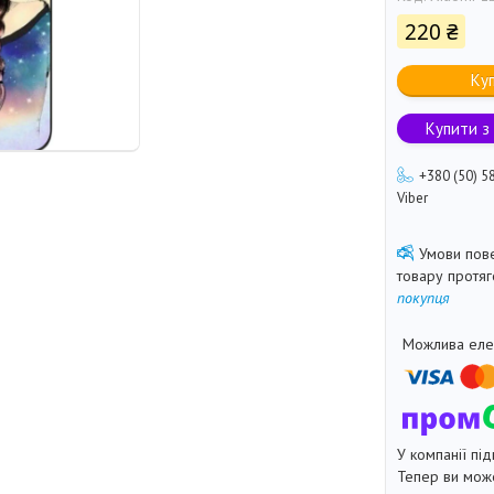
220 ₴
Ку
Купити з
+380 (50) 5
Viber
товару протя
покупця
У компанії під
Тепер ви може