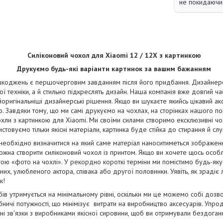
не покидаючи 
Силіконовий чохол для Xiaomi 12 / 12X з картинкою
Друкуємо будь-які варіанти картинок за вашим бажанням
коджень є першочерговим завданням після його придбання. Дизайнерськ
ї техніки, а й стильно підкреслять дизайн. Наша компанія вже довгий ча
йоригінальніші дизайнерські рішення. Якщо ви шукаєте якийсь цікавий ак
. Завдяки тому, що ми самі друкуємо на чохлах, на сторінках нашого п
чохли з картинкою для Xiaomi. Ми своїми силами створимо ексклюзивні чохл
стовуємо тільки якісні матеріали, картинка буде стійка до стирання й сл
 необхідно визначитися на який саме матеріал наноситиметься зображе
жна створити силіконовий чохол із принтом. Якщо ви хочете щось особ
ою «фото на чохлі». У рекордно короткі терміни ми помістимо будь-яку
их, улюбленого актора, співака або другої половинки. Уявіть, як зрадіє
к!
бів утримується на мінімальному рівні, оскільки ми це можемо собі дозв
ничі потужності, що мінімізує витрати на виробництво аксесуарів. Упро
і зв'язки з виробниками якісної сировини, щоб ви отримували бездога