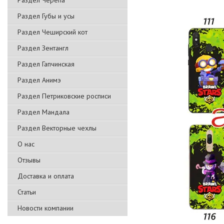
Раздел Черепа
Раздел Губы и усы
Раздел Чеширский кот
Раздел Зентангл
Раздел Гапчинская
Раздел Анимэ
Раздел Петриковские росписи
Раздел Мандала
Раздел Векторные чехлы
О нас
Отзывы
Доставка и оплата
Статьи
Новости компании