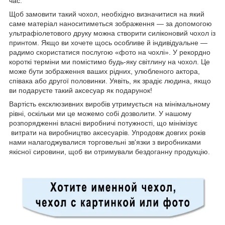
час.
Щоб замовити такий чохол, необхідно визначитися на який
саме матеріал наноситиметься зображення — за допомогою
ультрафіолетового друку можна створити силіконовий чохол із
принтом. Якщо ви хочете щось особливе й індивідуальне —
радимо скористатися послугою «фото на чохлі». У рекордно
короткі терміни ми помістимо будь-яку світлину на чохол. Це
може бути зображення ваших рідних, улюбленого актора,
співака або другої половинки. Уявіть, як зрадіє людина, якщо
ви подаруєте такий аксесуар як подарунок!
Вартість ексклюзивних виробів утримується на мінімальному
рівні, оскільки ми це можемо собі дозволити. У нашому
розпорядженні власні виробничі потужності, що мінімізує
витрати на виробництво аксесуарів. Упродовж довгих років
нами налагоджувалися торговельні зв'язки з виробниками
якісної сировини, щоб ви отримували бездоганну продукцію.