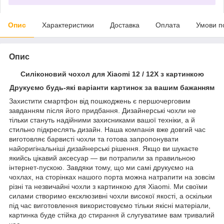
Опис
Характеристики
Доставка
Оплата
Умови п
Опис
Силіконовий чохол для Xiaomi 12 / 12X з картинкою
Друкуємо будь-які варіанти картинок за вашим бажанням
Захистити смартфон від пошкоджень є першочерговим
завданням після його придбання. Дизайнерські чохли не
тільки стануть надійними захисниками вашої техніки, а й
стильно підкреслять дизайн. Наша компанія вже довгий час
виготовляє барвисті чохли та готова запропонувати
найоригінальніші дизайнерські рішення. Якщо ви шукаєте
якийсь цікавий аксесуар — ви потрапили за правильною
інтернет-пускою. Завдяки тому, що ми самі друкуємо на
чохлах, на сторінках нашого порта можна натрапити на зовсім
різні та незвичайні чохли з картинкою для Xiaomi. Ми своїми
силами створимо ексклюзивні чохли високої якості, а оскільки
під час виготовлення використовуємо тільки якісні матеріали,
картинка буде стійка до стирання й слугуватиме вам тривалий