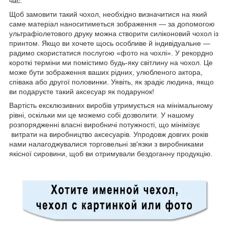
час.
Щоб замовити такий чохол, необхідно визначитися на який
саме матеріал наноситиметься зображення — за допомогою
ультрафіолетового друку можна створити силіконовий чохол із
принтом. Якщо ви хочете щось особливе й індивідуальне —
радимо скористатися послугою «фото на чохлі». У рекордно
короткі терміни ми помістимо будь-яку світлину на чохол. Це
може бути зображення ваших рідних, улюбленого актора,
співака або другої половинки. Уявіть, як зрадіє людина, якщо
ви подаруєте такий аксесуар як подарунок!
Вартість ексклюзивних виробів утримується на мінімальному
рівні, оскільки ми це можемо собі дозволити. У нашому
розпорядженні власні виробничі потужності, що мінімізує
витрати на виробництво аксесуарів. Упродовж довгих років
нами налагоджувалися торговельні зв'язки з виробниками
якісної сировини, щоб ви отримували бездоганну продукцію.