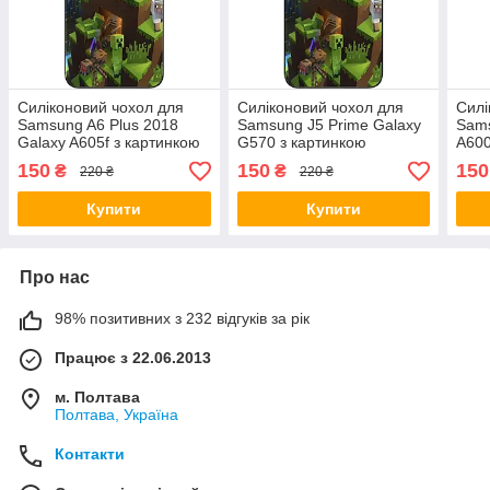
Силіконовий чохол для
Силіконовий чохол для
Силі
Samsung A6 Plus 2018
Samsung J5 Prime Galaxy
Sams
Galaxy A605f з картинкою
G570 з картинкою
A600
Майнкрафт герої
Майнкрафт герої
Майн
150
150
150
₴
₴
220 ₴
220 ₴
Купити
Купити
Про нас
98% позитивних з 232 відгуків за рік
Працює з 22.06.2013
м. Полтава
Полтава, Україна
Контакти