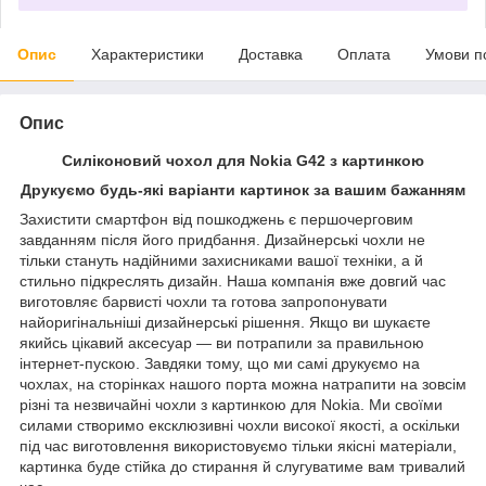
Опис
Характеристики
Доставка
Оплата
Умови п
Опис
Силіконовий чохол для Nokia G42 з картинкою
Друкуємо будь-які варіанти картинок за вашим бажанням
Захистити смартфон від пошкоджень є першочерговим
завданням після його придбання. Дизайнерські чохли не
тільки стануть надійними захисниками вашої техніки, а й
стильно підкреслять дизайн. Наша компанія вже довгий час
виготовляє барвисті чохли та готова запропонувати
найоригінальніші дизайнерські рішення. Якщо ви шукаєте
якийсь цікавий аксесуар — ви потрапили за правильною
інтернет-пускою. Завдяки тому, що ми самі друкуємо на
чохлах, на сторінках нашого порта можна натрапити на зовсім
різні та незвичайні чохли з картинкою для Nokia. Ми своїми
силами створимо ексклюзивні чохли високої якості, а оскільки
під час виготовлення використовуємо тільки якісні матеріали,
картинка буде стійка до стирання й слугуватиме вам тривалий