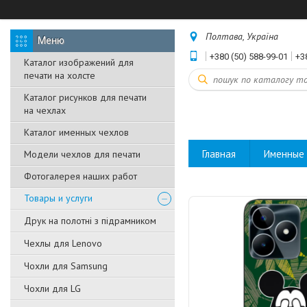
Полтава, Україна
+380 (50) 588-99-01
+3
Каталог изображений для
печати на холсте
Каталог рисунков для печати
на чехлах
Каталог именных чехлов
Главная
Именные 
Модели чехлов для печати
Фотогалерея наших работ
Товары и услуги
Друк на полотні з підрамником
Чехлы для Lenovo
Чохли для Samsung
Чохли для LG