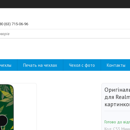
80 (63) 715-06-96
чехлы
Печать на чехлах
Чехол с фото
Контакты
Оригінал
для Realm
картинко
Готово до від
Код:
C53 Мик