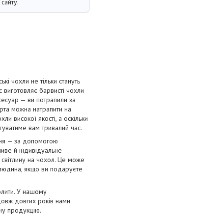
сайту.
і чохли не тільки стануть
с виготовляє барвисті чохли
сесуар — ви потрапили за
орта можна натрапити на
ли високої якості, а оскільки
угуватиме вам тривалий час.
ння — за допомогою
ливе й індивідуальне —
 світлину на чохол. Це може
 людина, якщо ви подаруєте
олити. У нашому
довж довгих років нами
нну продукцію.