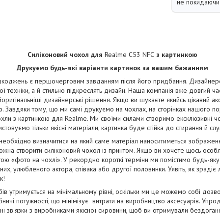
не покидаючи 
Силіконовий чохол для
Realme C53 NFC
з картинкою
Друкуємо будь-які варіанти картинок за вашим бажанням
коджень є першочерговим завданням після його придбання. Дизайнерськ
ї техніки, а й стильно підкреслять дизайн. Наша компанія вже довгий ча
йоригінальніші дизайнерські рішення. Якщо ви шукаєте якийсь цікавий ак
. Завдяки тому, що ми самі друкуємо на чохлах, на сторінках нашого п
чохли з картинкою для Realme. Ми своїми силами створимо ексклюзивні чох
стовуємо тільки якісні матеріали, картинка буде стійка до стирання й сл
 необхідно визначитися на який саме матеріал наноситиметься зображе
жна створити силіконовий чохол із принтом. Якщо ви хочете щось особ
ою «фото на чохлі». У рекордно короткі терміни ми помістимо будь-яку
их, улюбленого актора, співака або другої половинки. Уявіть, як зрадіє
к!
бів утримується на мінімальному рівні, оскільки ми це можемо собі дозв
ничі потужності, що мінімізує витрати на виробництво аксесуарів. Упро
і зв'язки з виробниками якісної сировини, щоб ви отримували бездога