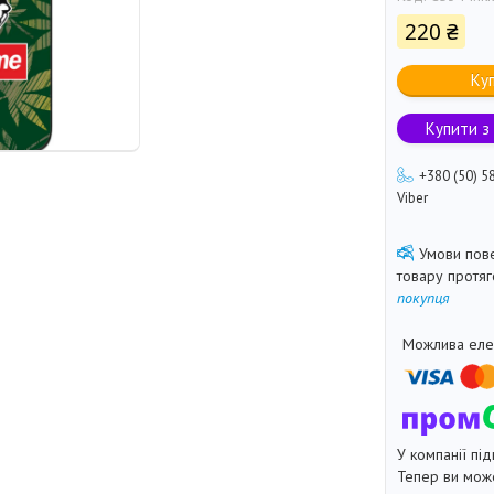
220 ₴
Ку
Купити з
+380 (50) 5
Viber
товару протя
покупця
У компанії під
Тепер ви може