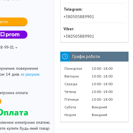
+380505889901
пити
+380505889901
88-99-01
Графік роботи
повернення
Понеділок
10:00
18:00
гом 14 днів
за рахунок
Вівторок
10:00
18:00
Середа
10:00
18:00
Четвер
10:00
18:00
Пʼятниця
10:00
18:00
Субота
Вихідний
Неділя
Вихідний
ключені електронні платежі.
те купити будь-який товар