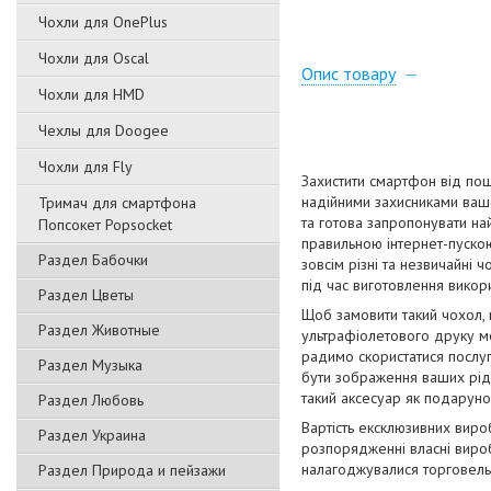
Чохли для OnePlus
Чохли для Oscal
Опис товару
Чохли для HMD
Чехлы для Doogee
Чохли для Fly
Захистити смартфон від пош
надійними захисниками вашо
Тримач для смартфона
та готова запропонувати на
Попсокет Popsocket
правильною інтернет-пускою
Раздел Бабочки
зовсім різні та незвичайні 
під час виготовлення викори
Раздел Цветы
Щоб замовити такий чохол,
Раздел Животные
ультрафіолетового друку мо
радимо скористатися послуг
Раздел Музыка
бути зображення ваших рідн
такий аксесуар як подаруно
Раздел Любовь
Вартість ексклюзивних виро
Раздел Украина
розпорядженні власні вироб
налагоджувалися торговельн
Раздел Природа и пейзажи