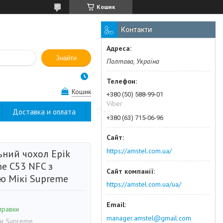
Кошик
Контакти
Знайти
Полтава, Україна
Кошик
+380 (50) 588-99-01
Viber
Доставка и оплата
О нас
+380 (63) 715-06-96
https://amstel.com.ua/
ьний чохол Epik
e C53 NFC з
ю Мікі Supreme
https://amstel.com.ua/ua/
правки
manager.amstel@gmail.com
ки Supreme