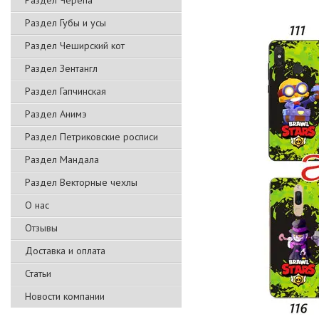
Раздел Черепа
Раздел Губы и усы
Раздел Чеширский кот
Раздел Зентангл
Раздел Гапчинская
Раздел Анимэ
Раздел Петриковские росписи
Раздел Мандала
Раздел Векторные чехлы
О нас
Отзывы
Доставка и оплата
Статьи
Новости компании