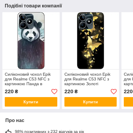
Подібні товари компанії
Силіконовий чохол Epik
Силіконовий чохол Epik
Силі
для Realme C53 NFC з
для Realme C53 NFC з
для 
картинкою Панда в
картинкою Золоті
карт
капюшоні
метелики
220
220
220
₴
₴
Купити
Купити
Про нас
98% позитивних з 232 відгуків за рік