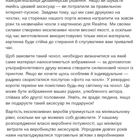
найоригінальніші дизайнерські рішення. Якщо ви шукаєте
якийсь цікавий аксесуар — ви потрапили за правильною
інтернет-пускою. Завдяки тому, що ми самі друкуємо на
чохлах, на сторінках нашого порта можна натрапити на зовсім
різні та незвичайні чохли з картинкою для Realme. Ми своїми
силами створимо ексклюзивні чохли високої якості, а оскільки
під час виготовлення використовуємо тільки якісні матеріали,
картинка буде стійка до стирання й слугуватиме вам тривалий
час.
Щоб замовити такий чохол, необхідно визначитися на який
саме матеріал наноситиметься зображення — за допомогою
ультрафіолетового друку можна створити силіконовий чохол із
принтом. Якщо ви хочете щось особливе й індивідуальне —
радимо скористатися послугою «фото на чохлі». У рекордно
короткі терміни ми помістимо будь-яку світлину на чохол. Це
може бути зображення ваших рідних, улюбленого актора,
співака або другої половинки. Уявіть, як зрадіє людина, якщо
ви подаруєте такий аксесуар як подарунок!
Вартість ексклюзивних виробів утримується на мінімальному
рівні, оскільки ми це можемо собі дозволити. У нашому
розпорядженні власні виробничі потужності, що мінімізує
витрати на виробництво аксесуарів. Упродовж довгих років
нами налагоджувалися торговельні зв'язки з виробниками