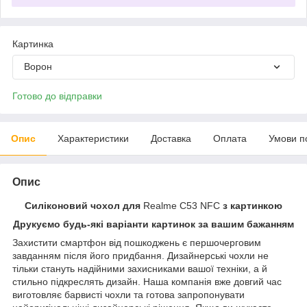
Картинка
Ворон
Готово до відправки
Опис
Характеристики
Доставка
Оплата
Умови п
Опис
Силіконовий чохол для
Realme C53 NFC
з картинкою
Друкуємо будь-які варіанти картинок за вашим бажанням
Захистити смартфон від пошкоджень є першочерговим
завданням після його придбання. Дизайнерські чохли не
тільки стануть надійними захисниками вашої техніки, а й
стильно підкреслять дизайн. Наша компанія вже довгий час
виготовляє барвисті чохли та готова запропонувати