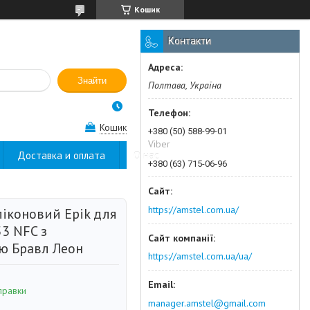
Кошик
Контакти
Знайти
Полтава, Україна
Кошик
+380 (50) 588-99-01
Viber
Доставка и оплата
О нас
+380 (63) 715-06-96
https://amstel.com.ua/
ліконовий Epik для
3 NFC з
ю Бравл Леон
https://amstel.com.ua/ua/
правки
manager.amstel@gmail.com
н