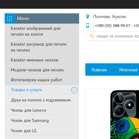
Полтава, Україна
+380 (50) 588-99-01
+3
Каталог изображений для
печати на холсте
Каталог рисунков для печати
на чехлах
Каталог именных чехлов
Главная
Именные 
Модели чехлов для печати
Фотогалерея наших работ
Товары и услуги
Друк на полотні з підрамником
Чехлы для Lenovo
Чохли для Samsung
Чохли для LG