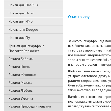
Чохли для OnePlus
Чохли для Oscal
Опис товару
Чохли для HMD
Чехлы для Doogee
Чохли для Fly
Захистити смартфон від пош
надійними захисниками вашо
Тримач для смартфона
та готова запропонувати на
Попсокет Popsocket
правильною інтернет-пускою
Раздел Бабочки
зовсім різні та незвичайні 
під час виготовлення викори
Раздел Цветы
Щоб замовити такий чохол,
Раздел Животные
ультрафіолетового друку мо
радимо скористатися послуг
Раздел Музыка
бути зображення ваших рідн
такий аксесуар як подаруно
Раздел Любовь
Вартість ексклюзивних виро
Раздел Украина
розпорядженні власні вироб
налагоджувалися торговельн
Раздел Природа и пейзажи