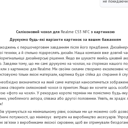
не покидаючи 
Силіконовий чохол для
Realme C53 NFC
з картинкою
Друкуємо будь-які варіанти картинок за вашим бажанням
коджень є першочерговим завданням після його придбання. Дизайнерськ
ї техніки, а й стильно підкреслять дизайн. Наша компанія вже довгий ча
йоригінальніші дизайнерські рішення. Якщо ви шукаєте якийсь цікавий ак
. Завдяки тому, що ми самі друкуємо на чохлах, на сторінках нашого п
чохли з картинкою для Realme. Ми своїми силами створимо ексклюзивні чох
стовуємо тільки якісні матеріали, картинка буде стійка до стирання й сл
 необхідно визначитися на який саме матеріал наноситиметься зображе
жна створити силіконовий чохол із принтом. Якщо ви хочете щось особ
ою «фото на чохлі». У рекордно короткі терміни ми помістимо будь-яку
их, улюбленого актора, співака або другої половинки. Уявіть, як зрадіє
к!
бів утримується на мінімальному рівні, оскільки ми це можемо собі дозв
ничі потужності, що мінімізує витрати на виробництво аксесуарів. Упро
і зв'язки з виробниками якісної сировини, щоб ви отримували бездога