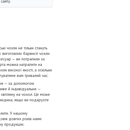
сайту.
і чохли не тільки стануть
с виготовляє барвисті чохли
сесуар — ви потрапили за
орта можна натрапити на
ли високої якості, а оскільки
угуватиме вам тривалий час.
ння — за допомогою
ливе й індивідуальне —
 світлину на чохол. Це може
 людина, якщо ви подаруєте
олити. У нашому
довж довгих років нами
нну продукцію.