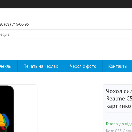
80 (63) 715-06-96
чехлы
Печать на чехлах
Чехол с фото
Контакты
Чохол си
Realme C5
картинко
Готово до від
Код:
C53 Лео