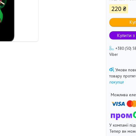
220 ₴
Ку
Купити з
+380 (50) 5
Viber
товару протя
покупця
У компанії під
Тепер ви може