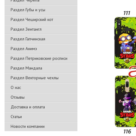
Раздел Черепа
Раздел Губы и усы
Раздел Чеширский кот
Раздел Зентангл
Раздел Гапчинская
Раздел Анимэ
Раздел Петриковские росписи
Раздел Мандала
Раздел Векторные чехлы
О нас
Отзывы
Доставка и оплата
Статьи
Новости компании