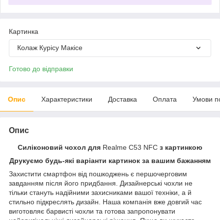
Картинка
Колаж Курісу Макісе
Готово до відправки
Опис
Характеристики
Доставка
Оплата
Умови п
Опис
Силіконовий чохол для
Realme C53 NFC
з картинкою
Друкуємо будь-які варіанти картинок за вашим бажанням
Захистити смартфон від пошкоджень є першочерговим
завданням після його придбання. Дизайнерські чохли не
тільки стануть надійними захисниками вашої техніки, а й
стильно підкреслять дизайн. Наша компанія вже довгий час
виготовляє барвисті чохли та готова запропонувати