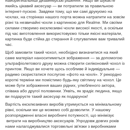
найоригінальніші дизайнерські рішення. Якщо ви шукаєте
якийсь цікавий аксесуар — ви потрапили за правильною
інтернет-пускою. Завдяки тому, що ми самі друкуємо на
чохлах, на сторінках нашого порта можна натрапити на зовсім
різні та незвичайні чохли з картинкою для Realme. Ми своїми
силами створимо ексклюзивні чохли високої якості, а оскільки
під час виготовлення використовуємо тільки якісні матеріали,
картинка буде стійка до стирання й слугуватиме вам тривалий
час.
Щоб замовити такий чохол, необхідно визначитися на який
саме матеріал наноситиметься зображення — за допомогою
ультрафіолетового друку можна створити силіконовий чохол із
принтом. Якщо ви хочете щось особливе й індивідуальне —
радимо скористатися послугою «фото на чохлі». У рекордно
короткі терміни ми помістимо будь-яку світлину на чохол. Це
може бути зображення ваших рідних, улюбленого актора,
співака або другої половинки. Уявіть, як зрадіє людина, якщо
ви подаруєте такий аксесуар як подарунок!
Вартість ексклюзивних виробів утримується на мінімальному
рівні, оскільки ми це можемо собі дозволити. У нашому
розпорядженні власні виробничі потужності, що мінімізує
витрати на виробництво аксесуарів. Упродовж довгих років
нами налагоджувалися торговельні зв'язки з виробниками