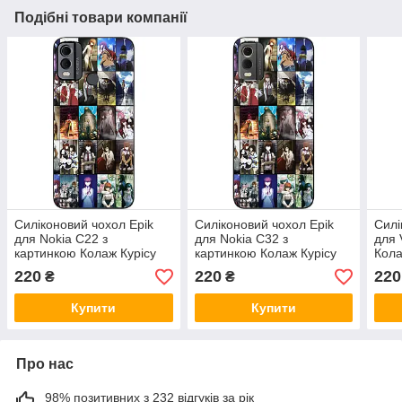
Подібні товари компанії
Силіконовий чохол Epik
Силіконовий чохол Epik
Силі
для Nokia C22 з
для Nokia C32 з
для 
картинкою Колаж Курісу
картинкою Колаж Курісу
Кола
Макісе
Макісе
220
220
220
₴
₴
Купити
Купити
Про нас
98% позитивних з 232 відгуків за рік