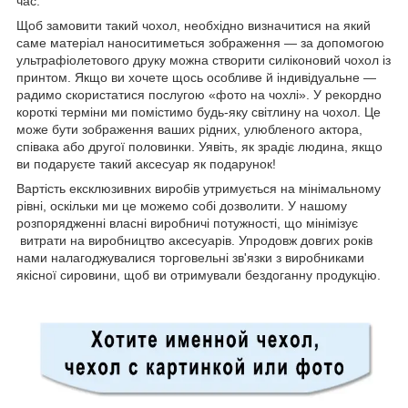
час.
Щоб замовити такий чохол, необхідно визначитися на який
саме матеріал наноситиметься зображення — за допомогою
ультрафіолетового друку можна створити силіконовий чохол із
принтом. Якщо ви хочете щось особливе й індивідуальне —
радимо скористатися послугою «фото на чохлі». У рекордно
короткі терміни ми помістимо будь-яку світлину на чохол. Це
може бути зображення ваших рідних, улюбленого актора,
співака або другої половинки. Уявіть, як зрадіє людина, якщо
ви подаруєте такий аксесуар як подарунок!
Вартість ексклюзивних виробів утримується на мінімальному
рівні, оскільки ми це можемо собі дозволити. У нашому
розпорядженні власні виробничі потужності, що мінімізує
витрати на виробництво аксесуарів. Упродовж довгих років
нами налагоджувалися торговельні зв'язки з виробниками
якісної сировини, щоб ви отримували бездоганну продукцію.