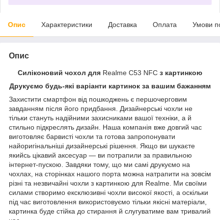
Опис
Характеристики
Доставка
Оплата
Умови п
Опис
Силіконовий чохол для
Realme C53 NFC
з картинкою
Друкуємо будь-які варіанти картинок за вашим бажанням
Захистити смартфон від пошкоджень є першочерговим
завданням після його придбання. Дизайнерські чохли не
тільки стануть надійними захисниками вашої техніки, а й
стильно підкреслять дизайн. Наша компанія вже довгий час
виготовляє барвисті чохли та готова запропонувати
найоригінальніші дизайнерські рішення. Якщо ви шукаєте
якийсь цікавий аксесуар — ви потрапили за правильною
інтернет-пускою. Завдяки тому, що ми самі друкуємо на
чохлах, на сторінках нашого порта можна натрапити на зовсім
різні та незвичайні чохли з картинкою для Realme. Ми своїми
силами створимо ексклюзивні чохли високої якості, а оскільки
під час виготовлення використовуємо тільки якісні матеріали,
картинка буде стійка до стирання й слугуватиме вам тривалий