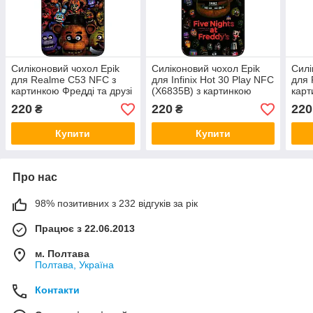
Силіконовий чохол Epik
Силіконовий чохол Epik
Силі
для Realme C53 NFC з
для Infinix Hot 30 Play NFC
для 
картинкою Фредді та друзі
(X6835B) з картинкою
карт
Фредді Фазбер
кап
220
220
220
₴
₴
Купити
Купити
Про нас
98% позитивних з 232 відгуків за рік
Працює з 22.06.2013
м. Полтава
Полтава, Україна
Контакти