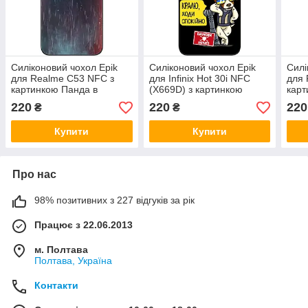
Силіконовий чохол Epik
Силіконовий чохол Epik
Силі
для Realme C53 NFC з
для Infinix Hot 30i NFC
для 
картинкою Панда в
(X669D) з картинкою
карт
капюшоні
Крутий Патрон
220
220
220
₴
₴
Купити
Купити
Про нас
98% позитивних з 227 відгуків за рік
Працює з 22.06.2013
м. Полтава
Полтава, Україна
Контакти