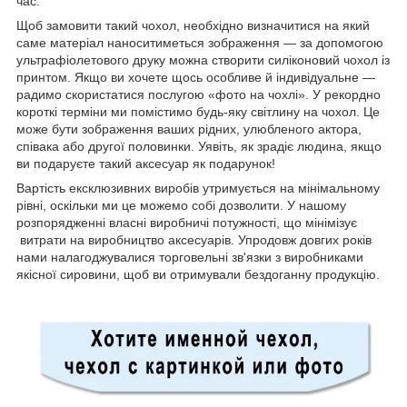
час.
Щоб замовити такий чохол, необхідно визначитися на який
саме матеріал наноситиметься зображення — за допомогою
ультрафіолетового друку можна створити силіконовий чохол із
принтом. Якщо ви хочете щось особливе й індивідуальне —
радимо скористатися послугою «фото на чохлі». У рекордно
короткі терміни ми помістимо будь-яку світлину на чохол. Це
може бути зображення ваших рідних, улюбленого актора,
співака або другої половинки. Уявіть, як зрадіє людина, якщо
ви подаруєте такий аксесуар як подарунок!
Вартість ексклюзивних виробів утримується на мінімальному
рівні, оскільки ми це можемо собі дозволити. У нашому
розпорядженні власні виробничі потужності, що мінімізує
витрати на виробництво аксесуарів. Упродовж довгих років
нами налагоджувалися торговельні зв'язки з виробниками
якісної сировини, щоб ви отримували бездоганну продукцію.