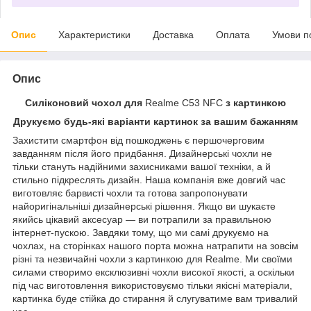
Опис
Характеристики
Доставка
Оплата
Умови п
Опис
Силіконовий чохол для
Realme C53 NFC
з картинкою
Друкуємо будь-які варіанти картинок за вашим бажанням
Захистити смартфон від пошкоджень є першочерговим
завданням після його придбання. Дизайнерські чохли не
тільки стануть надійними захисниками вашої техніки, а й
стильно підкреслять дизайн. Наша компанія вже довгий час
виготовляє барвисті чохли та готова запропонувати
найоригінальніші дизайнерські рішення. Якщо ви шукаєте
якийсь цікавий аксесуар — ви потрапили за правильною
інтернет-пускою. Завдяки тому, що ми самі друкуємо на
чохлах, на сторінках нашого порта можна натрапити на зовсім
різні та незвичайні чохли з картинкою для Realme. Ми своїми
силами створимо ексклюзивні чохли високої якості, а оскільки
під час виготовлення використовуємо тільки якісні матеріали,
картинка буде стійка до стирання й слугуватиме вам тривалий