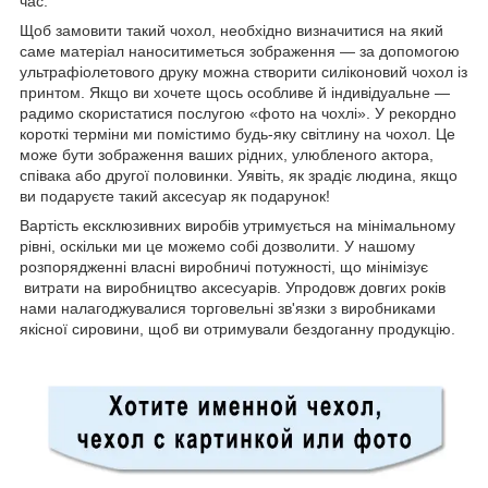
час.
Щоб замовити такий чохол, необхідно визначитися на який
саме матеріал наноситиметься зображення — за допомогою
ультрафіолетового друку можна створити силіконовий чохол із
принтом. Якщо ви хочете щось особливе й індивідуальне —
радимо скористатися послугою «фото на чохлі». У рекордно
короткі терміни ми помістимо будь-яку світлину на чохол. Це
може бути зображення ваших рідних, улюбленого актора,
співака або другої половинки. Уявіть, як зрадіє людина, якщо
ви подаруєте такий аксесуар як подарунок!
Вартість ексклюзивних виробів утримується на мінімальному
рівні, оскільки ми це можемо собі дозволити. У нашому
розпорядженні власні виробничі потужності, що мінімізує
витрати на виробництво аксесуарів. Упродовж довгих років
нами налагоджувалися торговельні зв'язки з виробниками
якісної сировини, щоб ви отримували бездоганну продукцію.