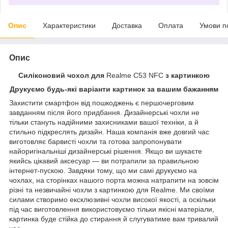
Опис
Характеристики
Доставка
Оплата
Умови п
Опис
Силіконовий чохол для
Realme C53 NFC
з картинкою
Друкуємо будь-які варіанти картинок за вашим бажанням
Захистити смартфон від пошкоджень є першочерговим
завданням після його придбання. Дизайнерські чохли не
тільки стануть надійними захисниками вашої техніки, а й
стильно підкреслять дизайн. Наша компанія вже довгий час
виготовляє барвисті чохли та готова запропонувати
найоригінальніші дизайнерські рішення. Якщо ви шукаєте
якийсь цікавий аксесуар — ви потрапили за правильною
інтернет-пускою. Завдяки тому, що ми самі друкуємо на
чохлах, на сторінках нашого порта можна натрапити на зовсім
різні та незвичайні чохли з картинкою для Realme. Ми своїми
силами створимо ексклюзивні чохли високої якості, а оскільки
під час виготовлення використовуємо тільки якісні матеріали,
картинка буде стійка до стирання й слугуватиме вам тривалий