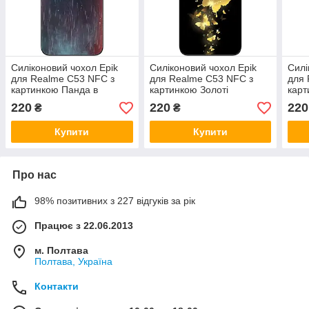
Силіконовий чохол Epik
Силіконовий чохол Epik
Силі
для Realme C53 NFC з
для Realme C53 NFC з
для 
картинкою Панда в
картинкою Золоті
карт
капюшоні
метелики
220
220
220
₴
₴
Купити
Купити
Про нас
98% позитивних з 227 відгуків за рік
Працює з 22.06.2013
м. Полтава
Полтава, Україна
Контакти