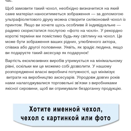
час.
Щоб замовити такий чохол, необхідно визначитися на який
саме матеріал наноситиметься зображення — за допомогою
ультрафіолетового друку можна створити силіконовий чохол із
принтом. Якщо ви хочете щось особливе й індивідуальне —
радимо скористатися послугою «фото на чохлі». У рекордно
короткі терміни ми помістимо будь-яку світлину на чохол. Це
може бути зображення ваших рідних, улюбленого актора,
співака або другої половинки. Уявіть, як зрадіє людина, якщо
ви подаруєте такий аксесуар як подарунок!
Вартість ексклюзивних виробів утримується на мінімальному
рівні, оскільки ми це можемо собі дозволити. У нашому
розпорядженні власні виробничі потужності, що мінімізує
витрати на виробництво аксесуарів. Упродовж довгих років
нами налагоджувалися торговельні зв'язки з виробниками
якісної сировини, щоб ви отримували бездоганну продукцію.