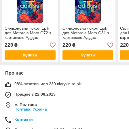
Силіконовий чохол Epik
Силіконовий чохол Epik
Силі
для Motorola Moto G72 з
для Motorola Moto G31 з
для 
картинкою Адідас
картинкою Адідас
карт
кап
220
220
220
₴
₴
Купити
Купити
Про нас
98% позитивних з 230 відгуків за рік
Працює з 22.06.2013
м. Полтава
Полтава, Україна
Контакти