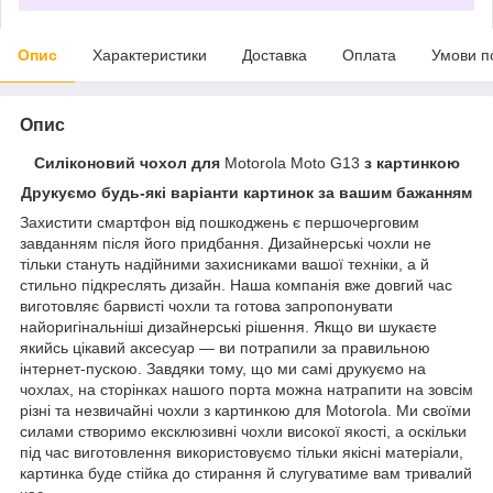
Опис
Характеристики
Доставка
Оплата
Умови п
Опис
Силіконовий чохол для
Motorola Moto G13
з картинкою
Друкуємо будь-які варіанти картинок за вашим бажанням
Захистити смартфон від пошкоджень є першочерговим
завданням після його придбання. Дизайнерські чохли не
тільки стануть надійними захисниками вашої техніки, а й
стильно підкреслять дизайн. Наша компанія вже довгий час
виготовляє барвисті чохли та готова запропонувати
найоригінальніші дизайнерські рішення. Якщо ви шукаєте
якийсь цікавий аксесуар — ви потрапили за правильною
інтернет-пускою. Завдяки тому, що ми самі друкуємо на
чохлах, на сторінках нашого порта можна натрапити на зовсім
різні та незвичайні чохли з картинкою для Motorola. Ми своїми
силами створимо ексклюзивні чохли високої якості, а оскільки
під час виготовлення використовуємо тільки якісні матеріали,
картинка буде стійка до стирання й слугуватиме вам тривалий