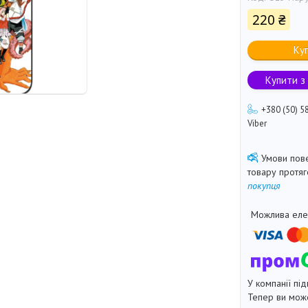
220 ₴
Ку
Купити з
+380 (50) 5
Viber
товару протя
покупця
У компанії під
Тепер ви може