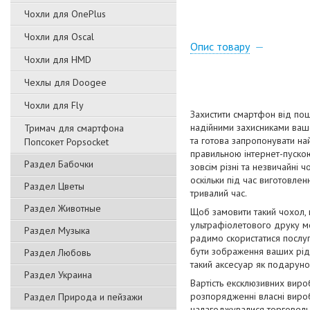
Чохли для OnePlus
Чохли для Oscal
Опис товару
Чохли для HMD
Чехлы для Doogee
Чохли для Fly
Захистити смартфон від пош
надійними захисниками вашо
Тримач для смартфона
та готова запропонувати на
Попсокет Popsocket
правильною інтернет-пускою
Раздел Бабочки
зовсім різні та незвичайні 
оскільки під час виготовлен
Раздел Цветы
тривалий час.
Раздел Животные
Щоб замовити такий чохол,
ультрафіолетового друку мо
Раздел Музыка
радимо скористатися послуг
бути зображення ваших рідн
Раздел Любовь
такий аксесуар як подаруно
Раздел Украина
Вартість ексклюзивних виро
розпорядженні власні вироб
Раздел Природа и пейзажи
налагоджувалися торговельн