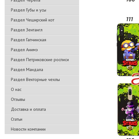
Раздел Черепа
Раздел Губы и усы
Раздел Чеширский кот
Раздел Зентангл
Раздел Гапчинская
Раздел Анимэ
Раздел Петриковские росписи
Раздел Мандала
Раздел Векторные чехлы
О нас
Отзывы
Доставка и оплата
Статьи
Новости компании