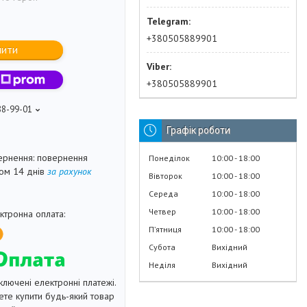
+380505889901
пити
+380505889901
88-99-01
Графік роботи
повернення
Понеділок
10:00
18:00
гом 14 днів
за рахунок
Вівторок
10:00
18:00
Середа
10:00
18:00
Четвер
10:00
18:00
Пʼятниця
10:00
18:00
Субота
Вихідний
Неділя
Вихідний
ключені електронні платежі.
те купити будь-який товар