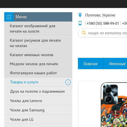
Полтава, Україна
+380 (50) 588-99-01
+3
Каталог изображений для
печати на холсте
Каталог рисунков для печати
на чехлах
Каталог именных чехлов
Главная
Именные 
Модели чехлов для печати
Фотогалерея наших работ
Товары и услуги
Друк на полотні з підрамником
Чехлы для Lenovo
Чохли для Samsung
Чохли для LG