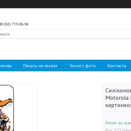
80 (63) 715-06-96
чехлы
Печать на чехлах
Чехол с фото
Контакты
Силіконо
Motorola 
картинко
Готово до від
Код:
G13 Нару