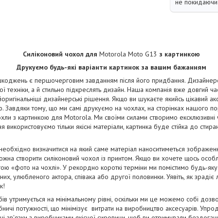
не покидаючи 
Силіконовий чохол для
Motorola Moto G13
з картинкою
Друкуємо будь-які варіанти картинок за вашим бажанням
коджень є першочерговим завданням після його придбання. Дизайнерськ
ї техніки, а й стильно підкреслять дизайн. Наша компанія вже довгий ча
йоригінальніші дизайнерські рішення. Якщо ви шукаєте якийсь цікавий ак
. Завдяки тому, що ми самі друкуємо на чохлах, на сторінках нашого п
чохли з картинкою для Motorola. Ми своїми силами створимо ексклюзивні ч
ня використовуємо тільки якісні матеріали, картинка буде стійка до стир
 необхідно визначитися на який саме матеріал наноситиметься зображе
жна створити силіконовий чохол із принтом. Якщо ви хочете щось особ
ою «фото на чохлі». У рекордно короткі терміни ми помістимо будь-яку
их, улюбленого актора, співака або другої половинки. Уявіть, як зрадіє
к!
бів утримується на мінімальному рівні, оскільки ми це можемо собі дозв
ничі потужності, що мінімізує витрати на виробництво аксесуарів. Упро
і зв'язки з виробниками якісної сировини, щоб ви отримували бездога