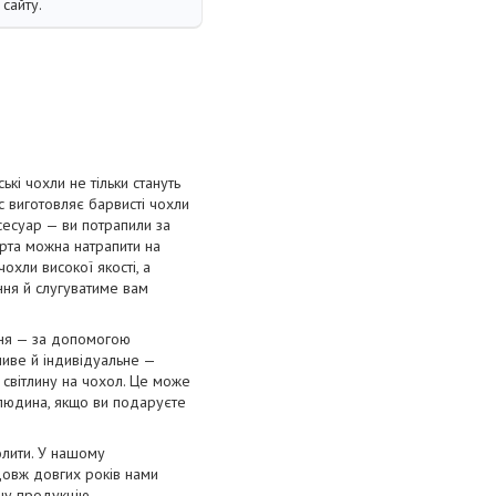
сайту.
і чохли не тільки стануть
с виготовляє барвисті чохли
сесуар — ви потрапили за
орта можна натрапити на
охли високої якості, а
ання й слугуватиме вам
ння — за допомогою
ливе й індивідуальне —
 світлину на чохол. Це може
 людина, якщо ви подаруєте
олити. У нашому
довж довгих років нами
нну продукцію.