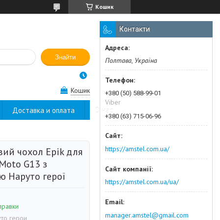
Кошик
Контакти
Знайти
Полтава, Україна
Кошик
+380 (50) 588-99-01
Viber
Доставка и оплата
О нас
+380 (63) 715-06-96
https://amstel.com.ua/
вий чохол Epik для
Moto G13 з
ю Наруто герої
https://amstel.com.ua/ua/
правки
manager.amstel@gmail.com
то герои