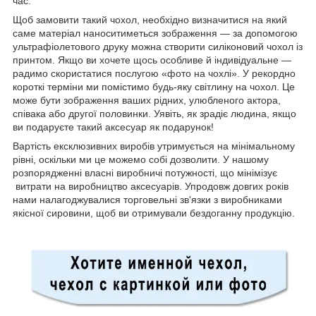
час.
Щоб замовити такий чохол, необхідно визначитися на який
саме матеріал наноситиметься зображення — за допомогою
ультрафіолетового друку можна створити силіконовий чохол із
принтом. Якщо ви хочете щось особливе й індивідуальне —
радимо скористатися послугою «фото на чохлі». У рекордно
короткі терміни ми помістимо будь-яку світлину на чохол. Це
може бути зображення ваших рідних, улюбленого актора,
співака або другої половинки. Уявіть, як зрадіє людина, якщо
ви подаруєте такий аксесуар як подарунок!
Вартість ексклюзивних виробів утримується на мінімальному
рівні, оскільки ми це можемо собі дозволити. У нашому
розпорядженні власні виробничі потужності, що мінімізує
витрати на виробництво аксесуарів. Упродовж довгих років
нами налагоджувалися торговельні зв'язки з виробниками
якісної сировини, щоб ви отримували бездоганну продукцію.