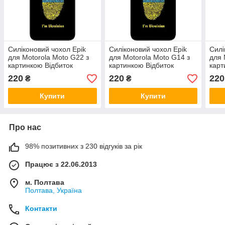
Силіконовий чохол Epik
Силіконовий чохол Epik
Силі
для Motorola Moto G22 з
для Motorola Moto G14 з
для 
картинкою Відбиток
картинкою Відбиток
карт
220
220
220
₴
₴
Купити
Купити
Про нас
98% позитивних з 230 відгуків за рік
Працює з 22.06.2013
м. Полтава
Полтава, Україна
Контакти