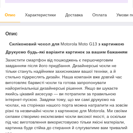
Опис
Характеристики
Доставка
Оплата
Умови п
Опис
Силіконовий чохол для
Motorola Moto G13
з картинкою
Друкуємо будь-які варіанти картинок за вашим бажанням
Захистити смартфон від пошкоджень є першочерговим
завданням після його придбання. Дизайнерські чохли не
тільки стануть надійними захисниками вашої техніки, а й
стильно підкреслять дизайн. Наша компанія вже довгий час
виготовляє барвисті чохли та готова запропонувати
найоригінальніші дизайнерські рішення. Якщо ви шукаєте
якийсь цікавий аксесуар — ви потрапили за правильною
інтернет-пускою. Завдяки тому, що ми самі друкуємо на
чохлах, на сторінках нашого порта можна натрапити на зовсім
різні та незвичайні чохли з картинкою для Motorola. Ми своїми
силами створимо ексклюзивні чохли високої якості, а оскільки
під час виготовлення використовуємо тільки якісні матеріали,
картинка буде стійка до стирання й слугуватиме вам тривалий