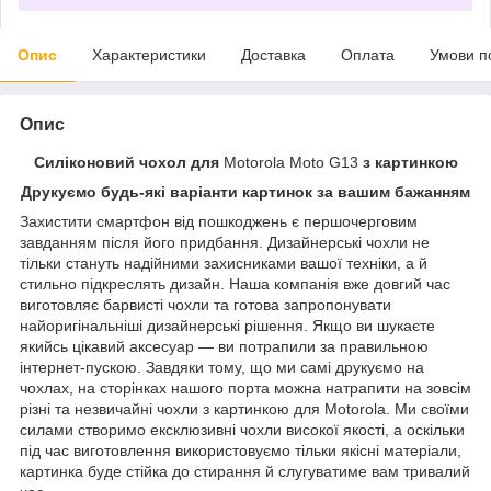
Опис
Характеристики
Доставка
Оплата
Умови п
Опис
Силіконовий чохол для
Motorola Moto G13
з картинкою
Друкуємо будь-які варіанти картинок за вашим бажанням
Захистити смартфон від пошкоджень є першочерговим
завданням після його придбання. Дизайнерські чохли не
тільки стануть надійними захисниками вашої техніки, а й
стильно підкреслять дизайн. Наша компанія вже довгий час
виготовляє барвисті чохли та готова запропонувати
найоригінальніші дизайнерські рішення. Якщо ви шукаєте
якийсь цікавий аксесуар — ви потрапили за правильною
інтернет-пускою. Завдяки тому, що ми самі друкуємо на
чохлах, на сторінках нашого порта можна натрапити на зовсім
різні та незвичайні чохли з картинкою для Motorola. Ми своїми
силами створимо ексклюзивні чохли високої якості, а оскільки
під час виготовлення використовуємо тільки якісні матеріали,
картинка буде стійка до стирання й слугуватиме вам тривалий