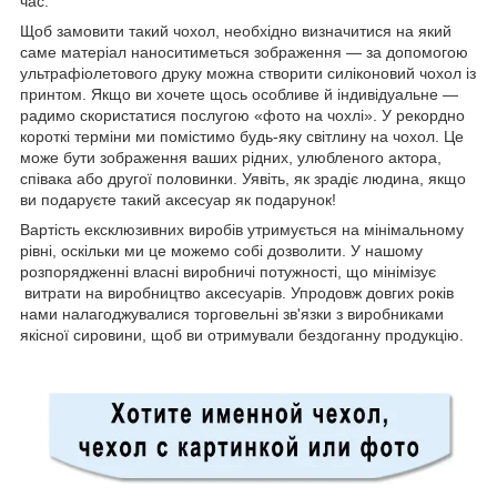
час.
Щоб замовити такий чохол, необхідно визначитися на який
саме матеріал наноситиметься зображення — за допомогою
ультрафіолетового друку можна створити силіконовий чохол із
принтом. Якщо ви хочете щось особливе й індивідуальне —
радимо скористатися послугою «фото на чохлі». У рекордно
короткі терміни ми помістимо будь-яку світлину на чохол. Це
може бути зображення ваших рідних, улюбленого актора,
співака або другої половинки. Уявіть, як зрадіє людина, якщо
ви подаруєте такий аксесуар як подарунок!
Вартість ексклюзивних виробів утримується на мінімальному
рівні, оскільки ми це можемо собі дозволити. У нашому
розпорядженні власні виробничі потужності, що мінімізує
витрати на виробництво аксесуарів. Упродовж довгих років
нами налагоджувалися торговельні зв'язки з виробниками
якісної сировини, щоб ви отримували бездоганну продукцію.