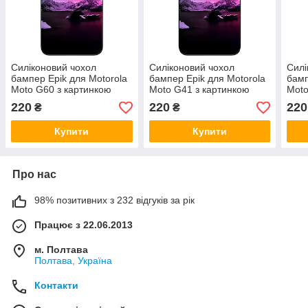
Силіконовий чохол
Силіконовий чохол
Силі
бампер Epik для Motorola
бампер Epik для Motorola
бамп
Moto G60 з картинкою
Moto G41 з картинкою
Moto
Зірки
Зірки
Зірк
220
220
220
₴
₴
Купити
Купити
Про нас
98% позитивних з 232 відгуків за рік
Працює з 22.06.2013
м. Полтава
Полтава, Україна
Контакти