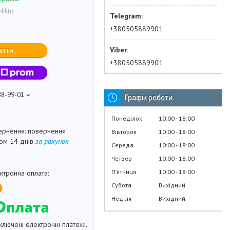
Nikto
+380505889901
пити
+380505889901
88-99-01
Графік роботи
Понеділок
10:00
18:00
повернення
Вівторок
10:00
18:00
гом 14 днів
за рахунок
Середа
10:00
18:00
Четвер
10:00
18:00
Пʼятниця
10:00
18:00
Субота
Вихідний
Неділя
Вихідний
ключені електронні платежі.