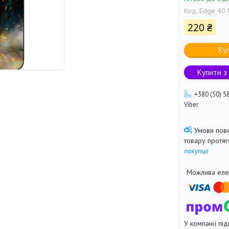
Код:
Edge 40 
220 ₴
Ку
Купити з
+380 (50) 5
Viber
товару протя
покупця
У компанії під