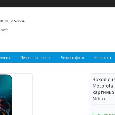
80 (63) 715-06-96
чехлы
Печать на чехлах
Чехол с фото
Контакты
Чохол си
Motorola 
картинкою
Nikto
Готово до від