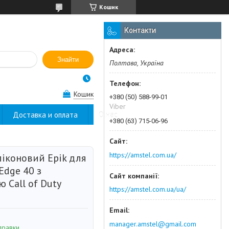
Кошик
Контакти
Знайти
Полтава, Україна
Кошик
+380 (50) 588-99-01
Viber
Доставка и оплата
О нас
+380 (63) 715-06-96
https://amstel.com.ua/
ліконовий Epik для
Edge 40 з
 Call of Duty
https://amstel.com.ua/ua/
manager.amstel@gmail.com
правки