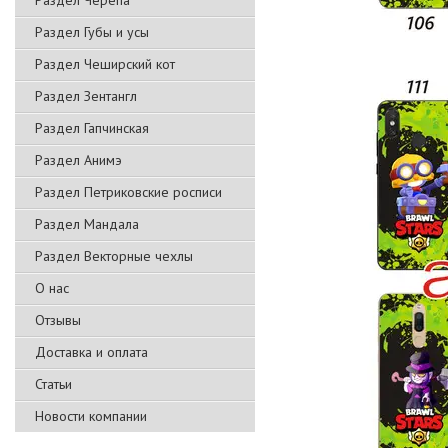
Раздел Черепа
Раздел Губы и усы
Раздел Чеширский кот
Раздел Зентангл
Раздел Гапчинская
Раздел Анимэ
Раздел Петриковские росписи
Раздел Мандала
Раздел Векторные чехлы
О нас
Отзывы
Доставка и оплата
Статьи
Новости компании