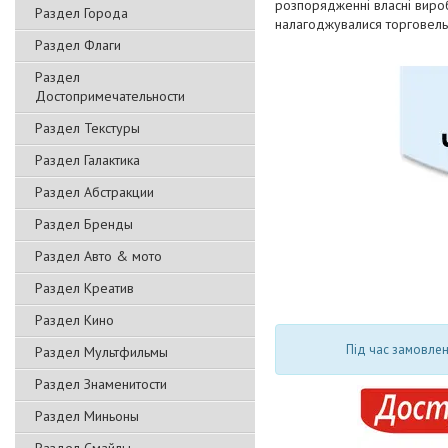
розпорядженні власні вироб
Раздел Города
налагоджувалися торговельн
Раздел Флаги
Раздел
Достопримечательности
Раздел Текстуры
Раздел Галактика
Раздел Абстракции
Раздел Бренды
Раздел Авто & мото
Раздел Креатив
Раздел Кино
Під час замовлен
Раздел Мультфильмы
Раздел Знаменитости
Раздел Миньоны