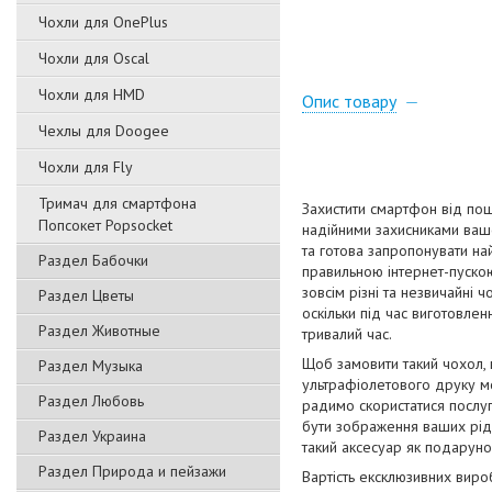
Чохли для OnePlus
Чохли для Oscal
Чохли для HMD
Опис товару
Чехлы для Doogee
Чохли для Fly
Тримач для смартфона
Захистити смартфон від пош
Попсокет Popsocket
надійними захисниками вашо
та готова запропонувати на
Раздел Бабочки
правильною інтернет-пускою
зовсім різні та незвичайні 
Раздел Цветы
оскільки під час виготовлен
Раздел Животные
тривалий час.
Щоб замовити такий чохол,
Раздел Музыка
ультрафіолетового друку мо
Раздел Любовь
радимо скористатися послуг
бути зображення ваших рідн
Раздел Украина
такий аксесуар як подаруно
Раздел Природа и пейзажи
Вартість ексклюзивних виро