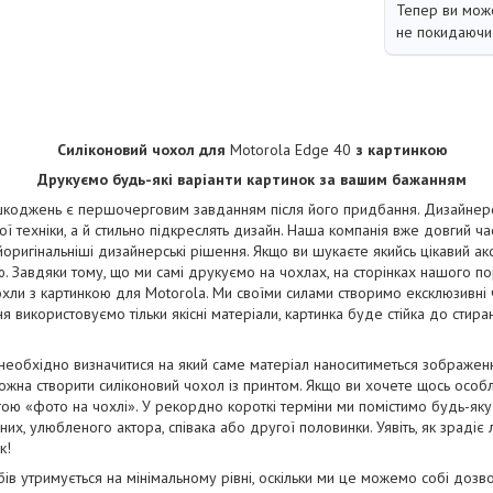
Тепер ви може
не покидаючи 
Силіконовий чохол для
Motorola Edge 40
з картинкою
Друкуємо будь-які варіанти картинок за вашим бажанням
коджень є першочерговим завданням після його придбання. Дизайнерськ
ї техніки, а й стильно підкреслять дизайн. Наша компанія вже довгий ча
йоригінальніші дизайнерські рішення. Якщо ви шукаєте якийсь цікавий ак
. Завдяки тому, що ми самі друкуємо на чохлах, на сторінках нашого п
чохли з картинкою для Motorola. Ми своїми силами створимо ексклюзивні ч
ня використовуємо тільки якісні матеріали, картинка буде стійка до стир
 необхідно визначитися на який саме матеріал наноситиметься зображе
жна створити силіконовий чохол із принтом. Якщо ви хочете щось особ
ою «фото на чохлі». У рекордно короткі терміни ми помістимо будь-яку
их, улюбленого актора, співака або другої половинки. Уявіть, як зрадіє
к!
бів утримується на мінімальному рівні, оскільки ми це можемо собі дозв