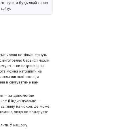
те купити будь-який товар
сайту.
і чохли не тільки стануть
с виготовляє барвисті чохли
сесуар — ви потрапили за
орта можна натрапити на
охли високої якості, а
ання й слугуватиме вам
ння — за допомогою
ливе й індивідуальне —
 світлину на чохол. Це може
 людина, якщо ви подаруєте
олити. У нашому