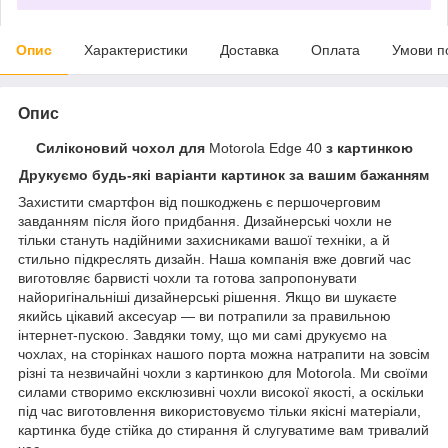
Опис
Характеристики
Доставка
Оплата
Умови п
Опис
Силіконовий чохол для
Motorola Edge 40
з картинкою
Друкуємо будь-які варіанти картинок за вашим бажанням
Захистити смартфон від пошкоджень є першочерговим
завданням після його придбання. Дизайнерські чохли не
тільки стануть надійними захисниками вашої техніки, а й
стильно підкреслять дизайн. Наша компанія вже довгий час
виготовляє барвисті чохли та готова запропонувати
найоригінальніші дизайнерські рішення. Якщо ви шукаєте
якийсь цікавий аксесуар — ви потрапили за правильною
інтернет-пускою. Завдяки тому, що ми самі друкуємо на
чохлах, на сторінках нашого порта можна натрапити на зовсім
різні та незвичайні чохли з картинкою для Motorola. Ми своїми
силами створимо ексклюзивні чохли високої якості, а оскільки
під час виготовлення використовуємо тільки якісні матеріали,
картинка буде стійка до стирання й слугуватиме вам тривалий