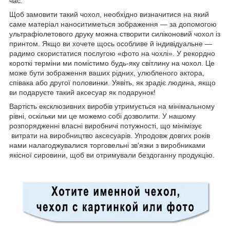
час.
Щоб замовити такий чохол, необхідно визначитися на який
саме матеріал наноситиметься зображення — за допомогою
ультрафіолетового друку можна створити силіконовий чохол із
принтом. Якщо ви хочете щось особливе й індивідуальне —
радимо скористатися послугою «фото на чохлі». У рекордно
короткі терміни ми помістимо будь-яку світлину на чохол. Це
може бути зображення ваших рідних, улюбленого актора,
співака або другої половинки. Уявіть, як зрадіє людина, якщо
ви подаруєте такий аксесуар як подарунок!
Вартість ексклюзивних виробів утримується на мінімальному
рівні, оскільки ми це можемо собі дозволити. У нашому
розпорядженні власні виробничі потужності, що мінімізує
витрати на виробництво аксесуарів. Упродовж довгих років
нами налагоджувалися торговельні зв'язки з виробниками
якісної сировини, щоб ви отримували бездоганну продукцію.