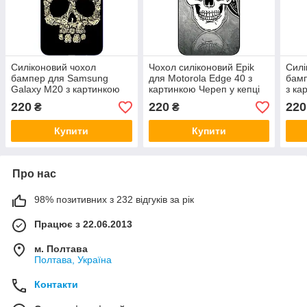
Силіконовий чохол
Чохол силіконовий Epik
Силі
бампер для Samsung
для Motorola Edge 40 з
бамп
Galaxy M20 з картинкою
картинкою Череп у кепці
з ка
Череп
220
220
220
₴
₴
Купити
Купити
Про нас
98% позитивних з 232 відгуків за рік
Працює з 22.06.2013
м. Полтава
Полтава, Україна
Контакти