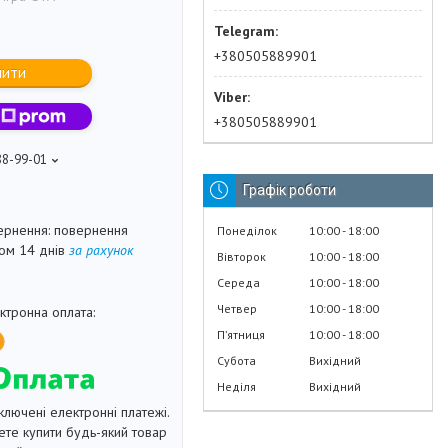
+380505889901
пити
+380505889901
88-99-01
Графік роботи
повернення
Понеділок
10:00
18:00
гом 14 днів
за рахунок
Вівторок
10:00
18:00
Середа
10:00
18:00
Четвер
10:00
18:00
Пʼятниця
10:00
18:00
Субота
Вихідний
Неділя
Вихідний
ключені електронні платежі.
те купити будь-який товар