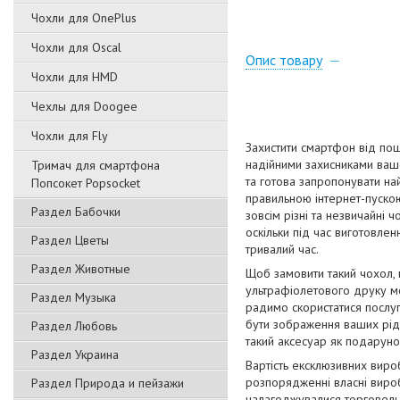
Чохли для OnePlus
Чохли для Oscal
Опис товару
Чохли для HMD
Чехлы для Doogee
Чохли для Fly
Захистити смартфон від пош
надійними захисниками вашо
Тримач для смартфона
та готова запропонувати на
Попсокет Popsocket
правильною інтернет-пускою
Раздел Бабочки
зовсім різні та незвичайні 
оскільки під час виготовлен
Раздел Цветы
тривалий час.
Раздел Животные
Щоб замовити такий чохол,
ультрафіолетового друку мо
Раздел Музыка
радимо скористатися послуг
бути зображення ваших рідн
Раздел Любовь
такий аксесуар як подаруно
Раздел Украина
Вартість ексклюзивних виро
розпорядженні власні вироб
Раздел Природа и пейзажи
налагоджувалися торговельн