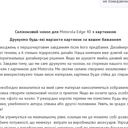
не покидаючи 
Силіконовий чохол для
Motorola Edge 40
з картинкою
Друкуємо будь-які варіанти картинок за вашим бажанням
коджень є першочерговим завданням після його придбання. Дизайнерськ
ї техніки, а й стильно підкреслять дизайн. Наша компанія вже довгий ча
йоригінальніші дизайнерські рішення. Якщо ви шукаєте якийсь цікавий ак
. Завдяки тому, що ми самі друкуємо на чохлах, на сторінках нашого п
чохли з картинкою для Motorola. Ми своїми силами створимо ексклюзивні ч
ня використовуємо тільки якісні матеріали, картинка буде стійка до стир
 необхідно визначитися на який саме матеріал наноситиметься зображе
жна створити силіконовий чохол із принтом. Якщо ви хочете щось особ
ою «фото на чохлі». У рекордно короткі терміни ми помістимо будь-яку
их, улюбленого актора, співака або другої половинки. Уявіть, як зрадіє
к!
бів утримується на мінімальному рівні, оскільки ми це можемо собі дозв
ничі потужності, що мінімізує витрати на виробництво аксесуарів. Упро
і зв'язки з виробниками якісної сировини, щоб ви отримували бездога