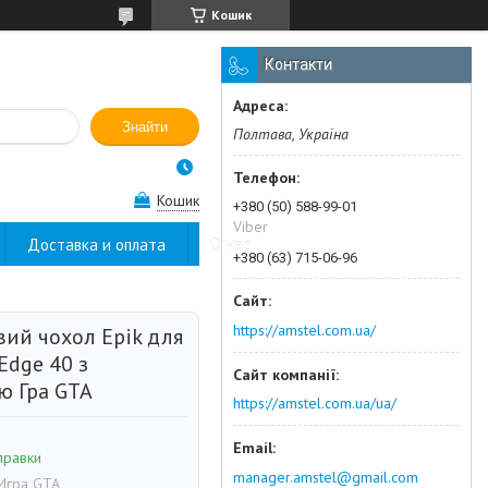
Кошик
Контакти
Знайти
Полтава, Україна
Кошик
+380 (50) 588-99-01
Viber
Доставка и оплата
О нас
+380 (63) 715-06-96
https://amstel.com.ua/
вий чохол Epik для
Edge 40 з
ю Гра GTA
https://amstel.com.ua/ua/
правки
manager.amstel@gmail.com
Игра GTA