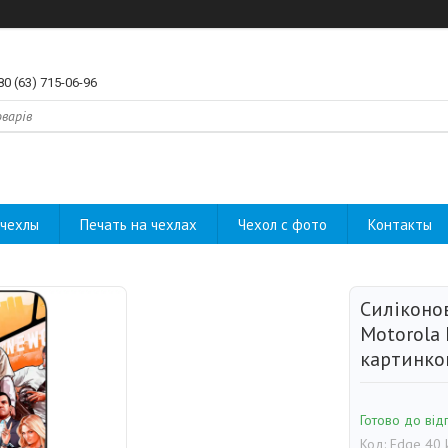
80 (63) 715-06-96
чехлы
Печать на чехлах
Чехол с фото
Контакты
Силіконо
Motorola 
картинко
Готово до від
Код:
Edge 40 