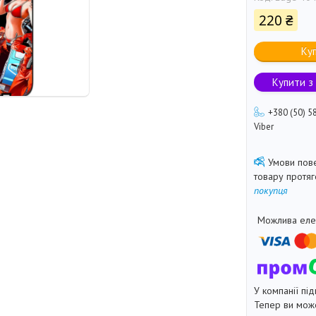
220 ₴
Ку
Купити з
+380 (50) 5
Viber
товару протя
покупця
У компанії під
Тепер ви може