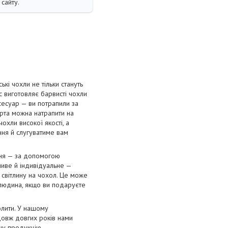
сайту.
і чохли не тільки стануть
с виготовляє барвисті чохли
сесуар — ви потрапили за
орта можна натрапити на
охли високої якості, а
ання й слугуватиме вам
ння — за допомогою
ливе й індивідуальне —
 світлину на чохол. Це може
 людина, якщо ви подаруєте
олити. У нашому
довж довгих років нами
нну продукцію.