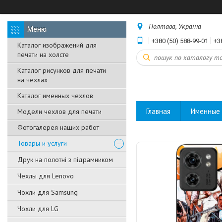
Полтава, Україна
+380 (50) 588-99-01
+3
Каталог изображений для
печати на холсте
Каталог рисунков для печати
на чехлах
Каталог именных чехлов
Главная
Именные 
Модели чехлов для печати
Фотогалерея наших работ
Товары и услуги
Друк на полотні з підрамником
Чехлы для Lenovo
Чохли для Samsung
Чохли для LG