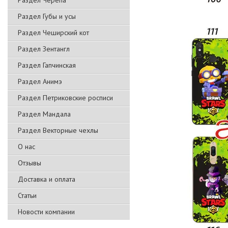
Раздел Черепа
Раздел Губы и усы
Раздел Чеширский кот
Раздел Зентангл
Раздел Гапчинская
Раздел Анимэ
Раздел Петриковские росписи
Раздел Мандала
Раздел Векторные чехлы
О нас
Отзывы
Доставка и оплата
Статьи
Новости компании