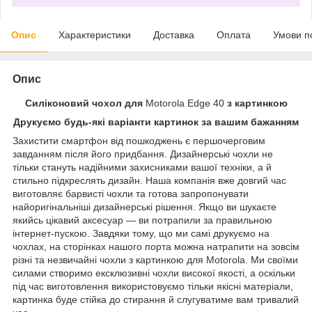
Опис
Характеристики
Доставка
Оплата
Умови п
Опис
Силіконовий чохол для
Motorola Edge 40
з картинкою
Друкуємо будь-які варіанти картинок за вашим бажанням
Захистити смартфон від пошкоджень є першочерговим
завданням після його придбання. Дизайнерські чохли не
тільки стануть надійними захисниками вашої техніки, а й
стильно підкреслять дизайн. Наша компанія вже довгий час
виготовляє барвисті чохли та готова запропонувати
найоригінальніші дизайнерські рішення. Якщо ви шукаєте
якийсь цікавий аксесуар — ви потрапили за правильною
інтернет-пускою. Завдяки тому, що ми самі друкуємо на
чохлах, на сторінках нашого порта можна натрапити на зовсім
різні та незвичайні чохли з картинкою для Motorola. Ми своїми
силами створимо ексклюзивні чохли високої якості, а оскільки
під час виготовлення використовуємо тільки якісні матеріали,
картинка буде стійка до стирання й слугуватиме вам тривалий