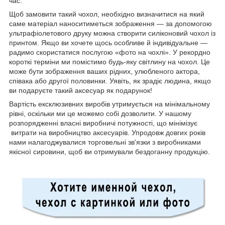
час.
Щоб замовити такий чохол, необхідно визначитися на який
саме матеріал наноситиметься зображення — за допомогою
ультрафіолетового друку можна створити силіконовий чохол із
принтом. Якщо ви хочете щось особливе й індивідуальне —
радимо скористатися послугою «фото на чохлі». У рекордно
короткі терміни ми помістимо будь-яку світлину на чохол. Це
може бути зображення ваших рідних, улюбленого актора,
співака або другої половинки. Уявіть, як зрадіє людина, якщо
ви подаруєте такий аксесуар як подарунок!
Вартість ексклюзивних виробів утримується на мінімальному
рівні, оскільки ми це можемо собі дозволити. У нашому
розпорядженні власні виробничі потужності, що мінімізує
витрати на виробництво аксесуарів. Упродовж довгих років
нами налагоджувалися торговельні зв'язки з виробниками
якісної сировини, щоб ви отримували бездоганну продукцію.