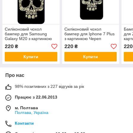
Силіконовий чохол
Силіконовий чохол
Бамп
бампер для Samsung
бампер для Iphone 7 Plus
для 
Galaxy M20 з картинкою
з картинкою Череп
карт
Череп
220
220
220
₴
₴
Купити
Купити
Про нас
98% позитивних з 227 відгуків за рік
Працює з 22.06.2013
м. Полтава
Полтава, Україна
Контакти