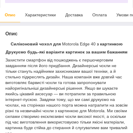
Опис
Характеристики
Доставка
Оплата
Умови п
Опис
Силіконовий чохол для
Motorola Edge 40
з картинкою
Друкуємо будь-які варіанти картинок за вашим бажанням
Захистити смартфон від пошкоджень є першочерговим
завданням після його придбання. Дизайнерські чохли не
тільки стануть надійними захисниками вашої техніки, а й
стильно підкреслять дизайн. Наша компанія вже довгий час
виготовляє барвисті чохли та готова запропонувати
найоригінальніші дизайнерські рішення. Якщо ви шукаєте
якийсь цікавий аксесуар — ви потрапили за правильною
інтернет-пускою. Завдяки тому, що ми самі друкуємо на
чохлах, на сторінках нашого порта можна натрапити на зовсім
різні та незвичайні чохли з картинкою для Motorola. Ми своїми
силами створимо ексклюзивні чохли високої якості, а оскільки
під час виготовлення використовуємо тільки якісні матеріали,
картинка буде стійка до стирання й слугуватиме вам тривалий