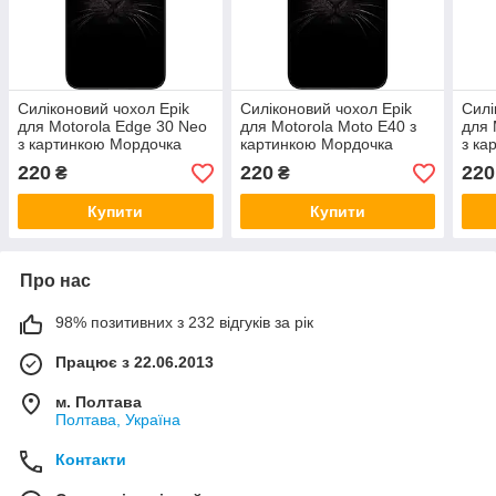
Силіконовий чохол Epik
Силіконовий чохол Epik
Силі
для Motorola Edge 30 Neo
для Motorola Moto E40 з
для 
з картинкою Мордочка
картинкою Мордочка
з ка
220
220
220
₴
₴
Купити
Купити
Про нас
98% позитивних з 232 відгуків за рік
Працює з 22.06.2013
м. Полтава
Полтава, Україна
Контакти