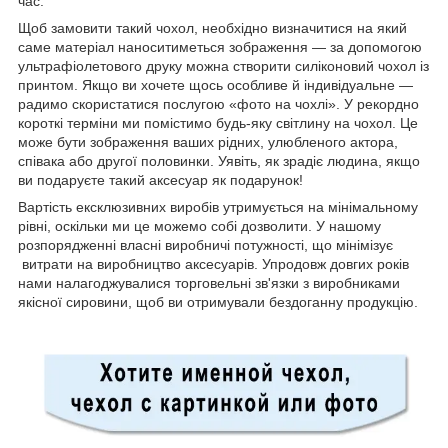
час.
Щоб замовити такий чохол, необхідно визначитися на який
саме матеріал наноситиметься зображення — за допомогою
ультрафіолетового друку можна створити силіконовий чохол із
принтом. Якщо ви хочете щось особливе й індивідуальне —
радимо скористатися послугою «фото на чохлі». У рекордно
короткі терміни ми помістимо будь-яку світлину на чохол. Це
може бути зображення ваших рідних, улюбленого актора,
співака або другої половинки. Уявіть, як зрадіє людина, якщо
ви подаруєте такий аксесуар як подарунок!
Вартість ексклюзивних виробів утримується на мінімальному
рівні, оскільки ми це можемо собі дозволити. У нашому
розпорядженні власні виробничі потужності, що мінімізує
витрати на виробництво аксесуарів. Упродовж довгих років
нами налагоджувалися торговельні зв'язки з виробниками
якісної сировини, щоб ви отримували бездоганну продукцію.