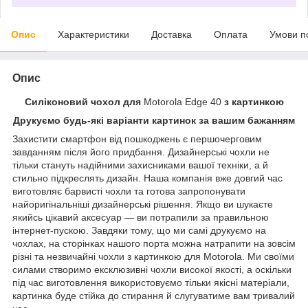
Опис
Характеристики
Доставка
Оплата
Умови п
Опис
Силіконовий чохол для
Motorola Edge 40
з картинкою
Друкуємо будь-які варіанти картинок за вашим бажанням
Захистити смартфон від пошкоджень є першочерговим
завданням після його придбання. Дизайнерські чохли не
тільки стануть надійними захисниками вашої техніки, а й
стильно підкреслять дизайн. Наша компанія вже довгий час
виготовляє барвисті чохли та готова запропонувати
найоригінальніші дизайнерські рішення. Якщо ви шукаєте
якийсь цікавий аксесуар — ви потрапили за правильною
інтернет-пускою. Завдяки тому, що ми самі друкуємо на
чохлах, на сторінках нашого порта можна натрапити на зовсім
різні та незвичайні чохли з картинкою для Motorola. Ми своїми
силами створимо ексклюзивні чохли високої якості, а оскільки
під час виготовлення використовуємо тільки якісні матеріали,
картинка буде стійка до стирання й слугуватиме вам тривалий