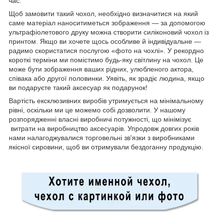
час.
Щоб замовити такий чохол, необхідно визначитися на який
саме матеріал наноситиметься зображення — за допомогою
ультрафіолетового друку можна створити силіконовий чохол із
принтом. Якщо ви хочете щось особливе й індивідуальне —
радимо скористатися послугою «фото на чохлі». У рекордно
короткі терміни ми помістимо будь-яку світлину на чохол. Це
може бути зображення ваших рідних, улюбленого актора,
співака або другої половинки. Уявіть, як зрадіє людина, якщо
ви подаруєте такий аксесуар як подарунок!
Вартість ексклюзивних виробів утримується на мінімальному
рівні, оскільки ми це можемо собі дозволити. У нашому
розпорядженні власні виробничі потужності, що мінімізує
витрати на виробництво аксесуарів. Упродовж довгих років
нами налагоджувалися торговельні зв'язки з виробниками
якісної сировини, щоб ви отримували бездоганну продукцію.