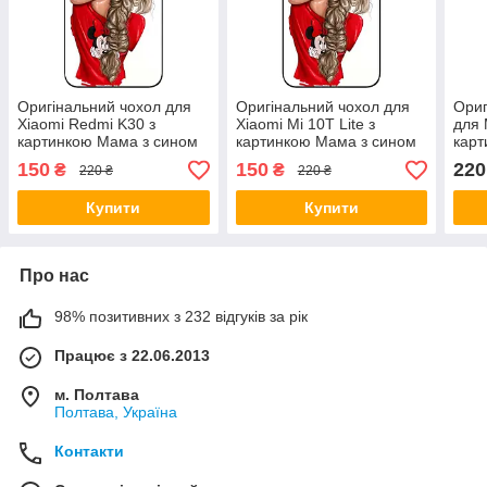
Оригінальний чохол для
Оригінальний чохол для
Ориг
Xiaomi Redmi K30 з
Xiaomi Mi 10T Lite з
для 
картинкою Мама з сином
картинкою Мама з сином
карт
150
150
220
₴
₴
220 ₴
220 ₴
Купити
Купити
Про нас
98% позитивних з 232 відгуків за рік
Працює з 22.06.2013
м. Полтава
Полтава, Україна
Контакти