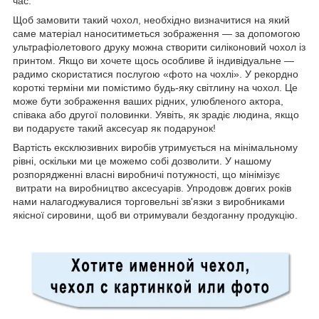
час.
Щоб замовити такий чохол, необхідно визначитися на який
саме матеріал наноситиметься зображення — за допомогою
ультрафіолетового друку можна створити силіконовий чохол із
принтом. Якщо ви хочете щось особливе й індивідуальне —
радимо скористатися послугою «фото на чохлі». У рекордно
короткі терміни ми помістимо будь-яку світлину на чохол. Це
може бути зображення ваших рідних, улюбленого актора,
співака або другої половинки. Уявіть, як зрадіє людина, якщо
ви подаруєте такий аксесуар як подарунок!
Вартість ексклюзивних виробів утримується на мінімальному
рівні, оскільки ми це можемо собі дозволити. У нашому
розпорядженні власні виробничі потужності, що мінімізує
витрати на виробництво аксесуарів. Упродовж довгих років
нами налагоджувалися торговельні зв'язки з виробниками
якісної сировини, щоб ви отримували бездоганну продукцію.