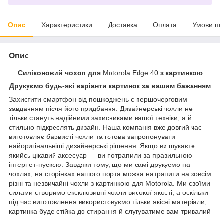
Опис
Характеристики
Доставка
Оплата
Умови п
Опис
Силіконовий чохол для
Motorola Edge 40
з картинкою
Друкуємо будь-які варіанти картинок за вашим бажанням
Захистити смартфон від пошкоджень є першочерговим
завданням після його придбання. Дизайнерські чохли не
тільки стануть надійними захисниками вашої техніки, а й
стильно підкреслять дизайн. Наша компанія вже довгий час
виготовляє барвисті чохли та готова запропонувати
найоригінальніші дизайнерські рішення. Якщо ви шукаєте
якийсь цікавий аксесуар — ви потрапили за правильною
інтернет-пускою. Завдяки тому, що ми самі друкуємо на
чохлах, на сторінках нашого порта можна натрапити на зовсім
різні та незвичайні чохли з картинкою для Motorola. Ми своїми
силами створимо ексклюзивні чохли високої якості, а оскільки
під час виготовлення використовуємо тільки якісні матеріали,
картинка буде стійка до стирання й слугуватиме вам тривалий