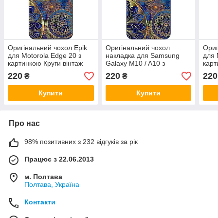
Оригінальний чохол Epik
Оригінальний чохол
Ориг
для Motorola Edge 20 з
накладка для Samsung
для 
картинкою Круги вінтаж
Galaxy M10 / A10 з
карт
картинкою Кола вінтаж
220
220
220
₴
₴
Купити
Купити
Про нас
98% позитивних з 232 відгуків за рік
Працює з 22.06.2013
м. Полтава
Полтава, Україна
Контакти