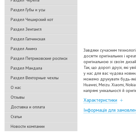
Раздел Черепа
Раздел Губы и усы
Раздел Чеширский кот
Раздел Зентангл
Раздел Гапчинская
Раздел Анимэ
Завдяки сучасним технологі
досягти оригінальних і кре
Раздел Петриковские росписи
оригінальною зі своїм диза
Так, що дорогі друзі, які у
Раздел Мандала
у нас для вас чудова нови
Раздел Векторные чехлы
можемо друкувати будь-які 
Huawei, Meizu. Xiaomi, Nok
О нас
напрямі унікальності й оригі
Отзывы
Характеристики
Доставка и оплата
Інформація для замовле
Статьи
Новости компании