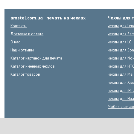
amstel.com.ua - печать на чехлах
Чехлы для 
Контакты
чехлы для Len
Доставка и оплата
чехлы для Sa
О нас
чехлы для LG
Наши отзывы
чехлы для Son
Каталог картинок для печати
чехлы для Nok
Каталог именных чехлов
чехлы для HT
Каталог товаров
чехлы для Mei
чехлы для Xia
чехлы для iPh
чехлы для Hua
Мобильные ак