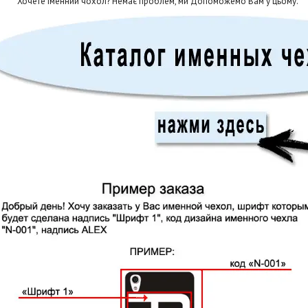
Хочете іменний чохол? Немає проблем, ми Допоможемо Вам у цьому.