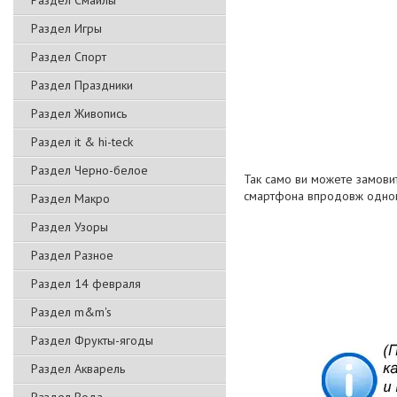
Раздел Смайлы
Раздел Игры
Раздел Спорт
Раздел Праздники
Раздел Живопись
Раздел it & hi-teck
Раздел Черно-белое
Так само ви можете замовит
смартфона впродовж одног
Раздел Макро
Раздел Узоры
Раздел Разное
Раздел 14 февраля
Раздел m&m's
Раздел Фрукты-ягоды
Раздел Акварель