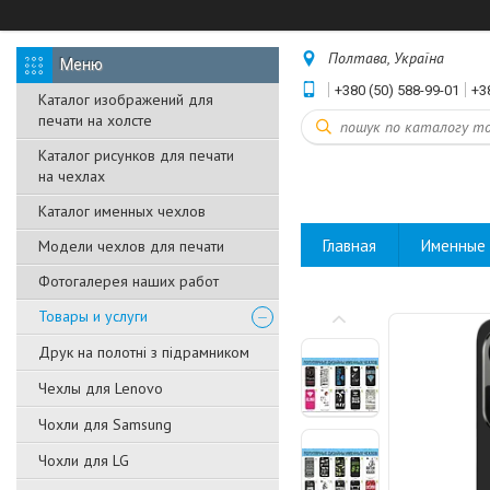
Полтава, Україна
+380 (50) 588-99-01
+3
Каталог изображений для
печати на холсте
Каталог рисунков для печати
на чехлах
Каталог именных чехлов
Главная
Именные 
Модели чехлов для печати
Фотогалерея наших работ
Товары и услуги
Друк на полотні з підрамником
Чехлы для Lenovo
Чохли для Samsung
Чохли для LG