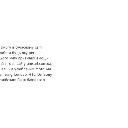
змогу в сучасному світі
робити будь-яку річ
цього купу приємних емоцій.
йні гості сайту amstel.com.ua,
бо вашим улюбленим фото, ми
sung, Lenovo, HTC, LG, Sony,
здійснити Ваші бажання в