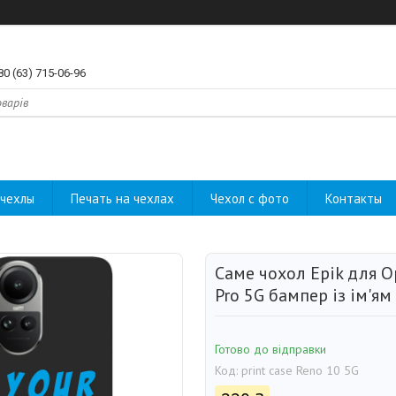
80 (63) 715-06-96
чехлы
Печать на чехлах
Чехол с фото
Контакты
Саме чохол Epik для O
Pro 5G бампер із ім'ям
Готово до відправки
Код:
print case Reno 10 5G