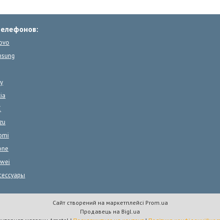
телефонов:
ovo
msung
y
ia
C
zu
omi
one
wei
сессуары
Сайт створений на маркетплейсі
Prom.ua
Продавець на Bigl.ua