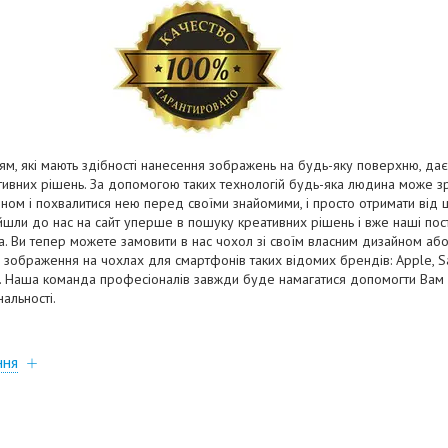
ям, які мають здібності нанесення зображень на будь-яку поверхню, дає 
ативних рішень. За допомогою таких технологій будь-яка людина може з
йном і похвалитися нею перед своїми знайомими, і просто отримати від 
війшли до нас на сайт уперше в пошуку креативних рішень і вже наші пості
на. Ви тепер можете замовити в нас чохол зі своїм власним дизайном а
зображення на чохлах для смартфонів таких відомих брендів: Apple, Sam
ia. Наша команда професіоналів завжди буде намагатися допомогти Вам 
нальності.
ння