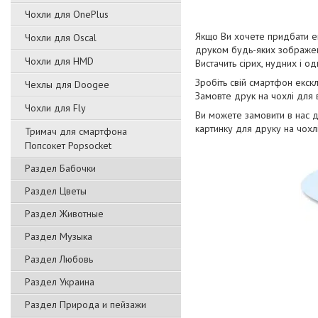
Чохли для OnePlus
Якщо Ви хочете придбати ек
Чохли для Oscal
друком будь-яких зображен
Чохли для HMD
Вистачить сірих, нудних і о
Зробіть свій смартфон екск
Чехлы для Doogee
Замовте друк на чохлі для
Чохли для Fly
Ви можете замовити в нас 
картинку для друку на чохлі
Тримач для смартфона
Попсокет Popsocket
Раздел Бабочки
Раздел Цветы
Раздел Животные
Раздел Музыка
Раздел Любовь
Раздел Украина
Раздел Природа и пейзажи