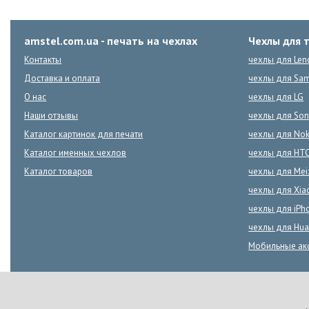
amstel.com.ua - печать на чехлах
Чехлы для 
Контакты
чехлы для Len
Доставка и оплата
чехлы для Sa
О нас
чехлы для LG
Наши отзывы
чехлы для Son
Каталог картинок для печати
чехлы для Nok
Каталог именных чехлов
чехлы для HT
Каталог товаров
чехлы для Mei
чехлы для Xia
чехлы для iPh
чехлы для Hua
Мобильные ак