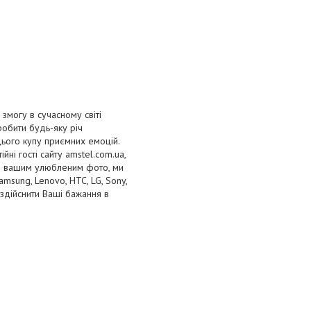
змогу в сучасному світі
робити будь-яку річ
цього купу приємних емоцій.
йні гості сайту amstel.com.ua,
бо вашим улюбленим фото, ми
sung, Lenovo, HTC, LG, Sony,
здійснити Ваші бажання в