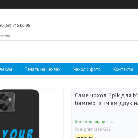
80 (63) 715-06-96
чехлы
Печать на чехлах
Чехол с фото
Контакты
Саме чохол Epik для M
бампер із ім'ям друк н
Готово до відправки
Код:
print case G32