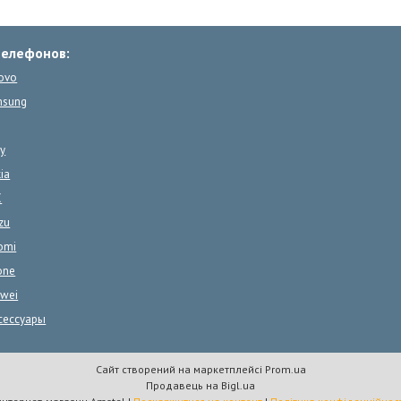
телефонов:
ovo
msung
y
ia
C
zu
omi
one
wei
сессуары
Сайт створений на маркетплейсі
Prom.ua
Продавець на Bigl.ua