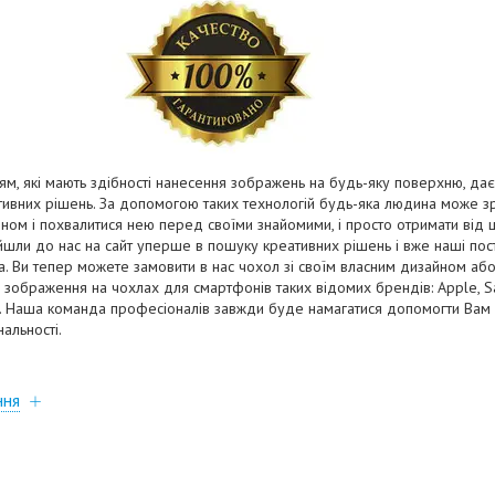
ям, які мають здібності нанесення зображень на будь-яку поверхню, дає 
ативних рішень. За допомогою таких технологій будь-яка людина може з
йном і похвалитися нею перед своїми знайомими, і просто отримати від 
війшли до нас на сайт уперше в пошуку креативних рішень і вже наші пості
на. Ви тепер можете замовити в нас чохол зі своїм власним дизайном а
зображення на чохлах для смартфонів таких відомих брендів: Apple, Sam
ia. Наша команда професіоналів завжди буде намагатися допомогти Вам 
нальності.
ння