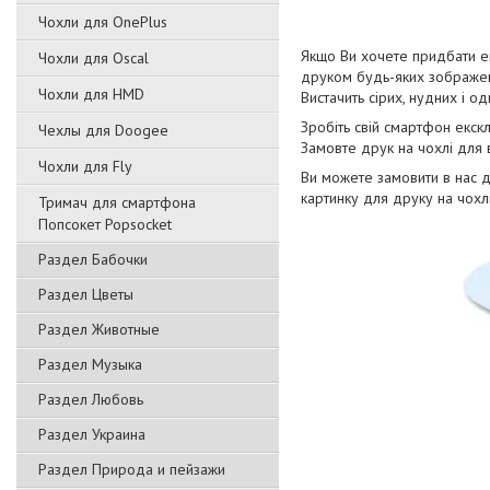
Чохли для OnePlus
Якщо Ви хочете придбати ек
Чохли для Oscal
друком будь-яких зображен
Чохли для HMD
Вистачить сірих, нудних і о
Зробіть свій смартфон екск
Чехлы для Doogee
Замовте друк на чохлі для
Чохли для Fly
Ви можете замовити в нас 
картинку для друку на чохлі
Тримач для смартфона
Попсокет Popsocket
Раздел Бабочки
Раздел Цветы
Раздел Животные
Раздел Музыка
Раздел Любовь
Раздел Украина
Раздел Природа и пейзажи