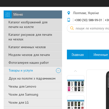
Полтава, Україна
+380 (50) 588-99-01
+3
Каталог изображений для
печати на холсте
Каталог рисунков для печати
на чехлах
Каталог именных чехлов
Главная
Именные 
Модели чехлов для печати
Фотогалерея наших работ
Товары и услуги
Друк на полотні з підрамником
Чехлы для Lenovo
Чохли для Samsung
Чохли для LG