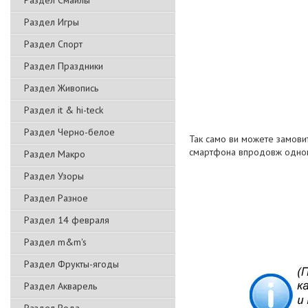
Раздел Смайлы
Раздел Игры
Раздел Спорт
Раздел Праздники
Раздел Живопись
Раздел it & hi-teck
Раздел Черно-белое
Так само ви можете замовит
смартфона впродовж одног
Раздел Макро
Раздел Узоры
Раздел Разное
Раздел 14 февраля
Раздел m&m's
Раздел Фрукты-ягоды
Раздел Акварель