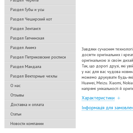
Раздел Черепа
Раздел Губы и усы
Раздел Чеширский кот
Раздел Зентангл
Раздел Гапчинская
Раздел Анимэ
Завдяки сучасним технологі
досягти оригінальних і кре
Раздел Петриковские росписи
оригінальною зі своїм диза
Так, що дорогі друзі, які у
Раздел Мандала
у нас для вас чудова нови
Раздел Векторные чехлы
можемо друкувати будь-які 
Huawei, Meizu. Xiaomi, Nok
О нас
напрямі унікальності й оригі
Отзывы
Характеристики
Доставка и оплата
Інформація для замовле
Статьи
Новости компании