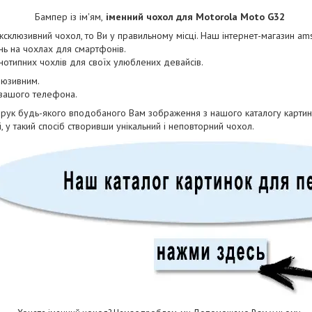
Бампер із ім'ям,
іменний чохол для Motorola Moto G32
склюзивний чохол, то Ви у правильному місці. Наш інтернет-магазин am
ь на чохлах для смартфонів.
днотипних чохлів для своїх улюблених девайсів.
люзивним.
 вашого телефона.
друк будь-якого вподобаного Вам зображення з нашого каталогу картин
, у такий спосіб створивши унікальний і неповторний чохол.