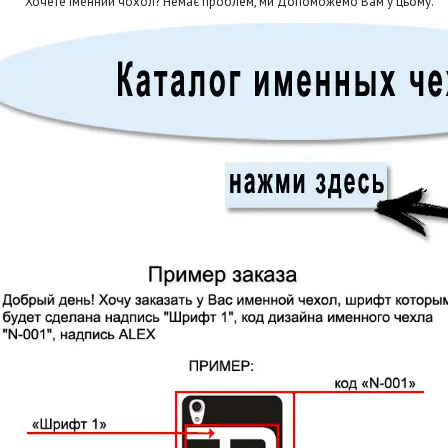
Хочете іменний чохол? Немає проблем, ми Допоможемо Вам у цьому.