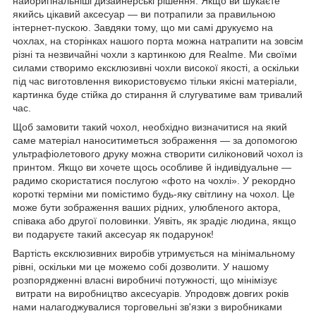
найоригінальніші дизайнерські рішення. Якщо ви шукаєте
якийсь цікавий аксесуар — ви потрапили за правильною
інтернет-пускою. Завдяки тому, що ми самі друкуємо на
чохлах, на сторінках нашого порта можна натрапити на зовсім
різні та незвичайні чохли з картинкою для Realme. Ми своїми
силами створимо ексклюзивні чохли високої якості, а оскільки
під час виготовлення використовуємо тільки якісні матеріали,
картинка буде стійка до стирання й слугуватиме вам тривалий
час.
Щоб замовити такий чохол, необхідно визначитися на який
саме матеріал наноситиметься зображення — за допомогою
ультрафіолетового друку можна створити силіконовий чохол із
принтом. Якщо ви хочете щось особливе й індивідуальне —
радимо скористатися послугою «фото на чохлі». У рекордно
короткі терміни ми помістимо будь-яку світлину на чохол. Це
може бути зображення ваших рідних, улюбленого актора,
співака або другої половинки. Уявіть, як зрадіє людина, якщо
ви подаруєте такий аксесуар як подарунок!
Вартість ексклюзивних виробів утримується на мінімальному
рівні, оскільки ми це можемо собі дозволити. У нашому
розпорядженні власні виробничі потужності, що мінімізує
витрати на виробництво аксесуарів. Упродовж довгих років
нами налагоджувалися торговельні зв'язки з виробниками