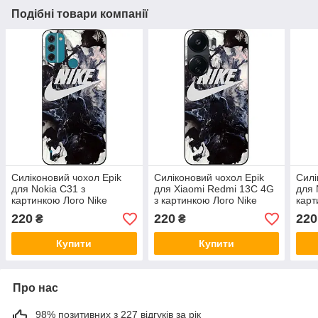
Подібні товари компанії
Силіконовий чохол Epik
Силіконовий чохол Epik
Силі
для Nokia C31 з
для Xiaomi Redmi 13C 4G
для 
картинкою Лого Nike
з картинкою Лого Nike
карт
220
220
220
₴
₴
Купити
Купити
Про нас
98% позитивних з 227 відгуків за рік