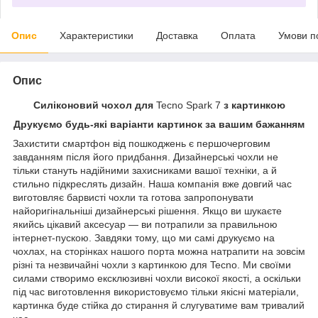
Опис
Характеристики
Доставка
Оплата
Умови п
Опис
Силіконовий чохол для
Tecno Spark 7
з картинкою
Друкуємо будь-які варіанти картинок за вашим бажанням
Захистити смартфон від пошкоджень є першочерговим
завданням після його придбання. Дизайнерські чохли не
тільки стануть надійними захисниками вашої техніки, а й
стильно підкреслять дизайн. Наша компанія вже довгий час
виготовляє барвисті чохли та готова запропонувати
найоригінальніші дизайнерські рішення. Якщо ви шукаєте
якийсь цікавий аксесуар — ви потрапили за правильною
інтернет-пускою. Завдяки тому, що ми самі друкуємо на
чохлах, на сторінках нашого порта можна натрапити на зовсім
різні та незвичайні чохли з картинкою для Tecno. Ми своїми
силами створимо ексклюзивні чохли високої якості, а оскільки
під час виготовлення використовуємо тільки якісні матеріали,
картинка буде стійка до стирання й слугуватиме вам тривалий