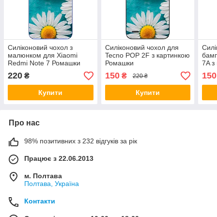
Силіконовий чохол з
Силіконовий чохол для
Силі
малюнком для Xiaomi
Tecno POP 2F з картинкою
бамп
Redmi Note 7 Ромашки
Ромашки
7A з
220
150
150
₴
₴
220 ₴
Купити
Купити
Про нас
98% позитивних з 232 відгуків за рік
Працює з 22.06.2013
м. Полтава
Полтава, Україна
Контакти