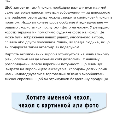
час.
Щоб замовити такий чохол, необхідно визначитися на який
саме матеріал наноситиметься зображення — за допомогою
ультрафіолетового друку можна створити силіконовий чохол із
принтом. Якщо ви хочете щось особливе й індивідуальне —
радимо скористатися послугою «фото на чохлі». У рекордно
короткі терміни ми помістимо будь-яке фото на чохол. Це
може бути зображення ваших рідних, улюбленого актора,
співака або другої половинки. Уявіть, як зрадіє людина, якщо
ви подаруєте такий аксесуар як подарунок!
Вартість ексклюзивних виробів утримується на мінімальному
рівні, оскільки ми це можемо собі дозволити. У нашому
розпорядженні власні виробничі потужності, що мінімізує
витрати на виробництво аксесуарів. Упродовж довгих років
нами налагоджувалися торговельні зв'язки з виробниками
якісної сировини, щоб ви отримували бездоганну продукцію.