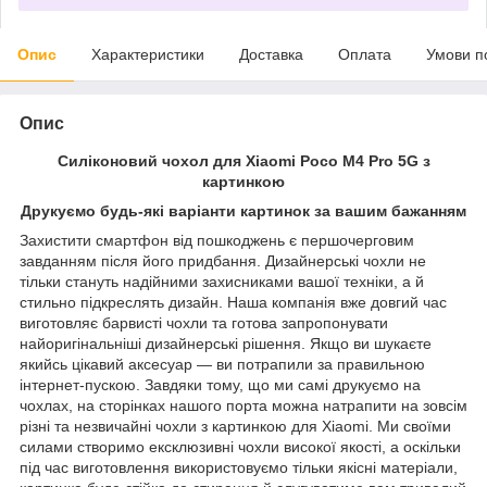
Опис
Характеристики
Доставка
Оплата
Умови п
Опис
Силіконовий чохол для Xiaomi Poco M4 Pro 5G з
картинкою
Друкуємо будь-які варіанти картинок за вашим бажанням
Захистити смартфон від пошкоджень є першочерговим
завданням після його придбання. Дизайнерські чохли не
тільки стануть надійними захисниками вашої техніки, а й
стильно підкреслять дизайн. Наша компанія вже довгий час
виготовляє барвисті чохли та готова запропонувати
найоригінальніші дизайнерські рішення. Якщо ви шукаєте
якийсь цікавий аксесуар — ви потрапили за правильною
інтернет-пускою. Завдяки тому, що ми самі друкуємо на
чохлах, на сторінках нашого порта можна натрапити на зовсім
різні та незвичайні чохли з картинкою для Xiaomi. Ми своїми
силами створимо ексклюзивні чохли високої якості, а оскільки
під час виготовлення використовуємо тільки якісні матеріали,