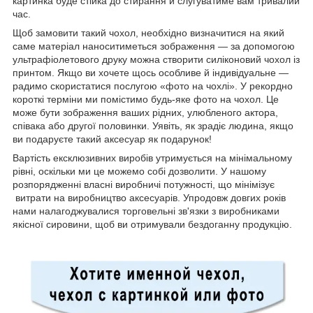
картинка буде стійка до стирання й слугуватиме вам тривалий
час.
Щоб замовити такий чохол, необхідно визначитися на який
саме матеріал наноситиметься зображення — за допомогою
ультрафіолетового друку можна створити силіконовий чохол із
принтом. Якщо ви хочете щось особливе й індивідуальне —
радимо скористатися послугою «фото на чохлі». У рекордно
короткі терміни ми помістимо будь-яке фото на чохол. Це
може бути зображення ваших рідних, улюбленого актора,
співака або другої половинки. Уявіть, як зрадіє людина, якщо
ви подаруєте такий аксесуар як подарунок!
Вартість ексклюзивних виробів утримується на мінімальному
рівні, оскільки ми це можемо собі дозволити. У нашому
розпорядженні власні виробничі потужності, що мінімізує
витрати на виробництво аксесуарів. Упродовж довгих років
нами налагоджувалися торговельні зв'язки з виробниками
якісної сировини, щоб ви отримували бездоганну продукцію.