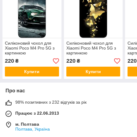
Силіконовий чохол для
Силіконовий чохол для
Силі
Xiaomi Poco M4 Pro 5G з
Xiaomi Poco M4 Pro 5G з
Xiao
картинкою
картинкою
карт
кап
220
220
220
₴
₴
Купити
Купити
Про нас
98% позитивних з 232 відгуків за рік
Працює з 22.06.2013
м. Полтава
Полтава, Україна