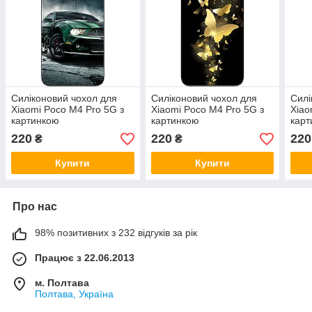
Силіконовий чохол для
Силіконовий чохол для
Силі
Xiaomi Poco M4 Pro 5G з
Xiaomi Poco M4 Pro 5G з
Xiao
картинкою
картинкою
карт
кап
220
220
220
₴
₴
Купити
Купити
Про нас
98% позитивних з 232 відгуків за рік
Працює з 22.06.2013
м. Полтава
Полтава, Україна