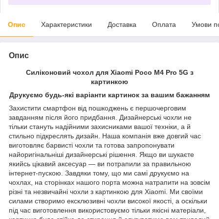
Опис
Характеристики
Доставка
Оплата
Умови п
Опис
Силіконовий чохол для Xiaomi Poco M4 Pro 5G з
картинкою
Друкуємо будь-які варіанти картинок за вашим бажанням
Захистити смартфон від пошкоджень є першочерговим
завданням після його придбання. Дизайнерські чохли не
тільки стануть надійними захисниками вашої техніки, а й
стильно підкреслять дизайн. Наша компанія вже довгий час
виготовляє барвисті чохли та готова запропонувати
найоригінальніші дизайнерські рішення. Якщо ви шукаєте
якийсь цікавий аксесуар — ви потрапили за правильною
інтернет-пускою. Завдяки тому, що ми самі друкуємо на
чохлах, на сторінках нашого порта можна натрапити на зовсім
різні та незвичайні чохли з картинкою для Xiaomi. Ми своїми
силами створимо ексклюзивні чохли високої якості, а оскільки
під час виготовлення використовуємо тільки якісні матеріали,