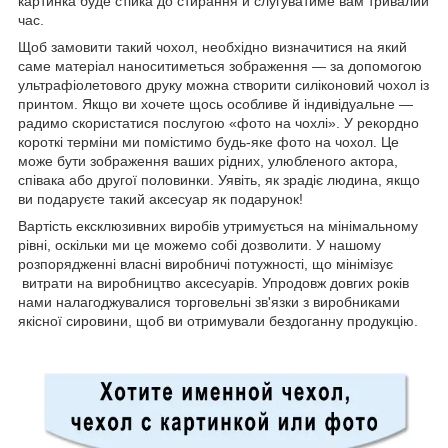
картинка буде стійка до стирання й слугуватиме вам тривалий
час.
Щоб замовити такий чохол, необхідно визначитися на який
саме матеріал наноситиметься зображення — за допомогою
ультрафіолетового друку можна створити силіконовий чохол із
принтом. Якщо ви хочете щось особливе й індивідуальне —
радимо скористатися послугою «фото на чохлі». У рекордно
короткі терміни ми помістимо будь-яке фото на чохол. Це
може бути зображення ваших рідних, улюбленого актора,
співака або другої половинки. Уявіть, як зрадіє людина, якщо
ви подаруєте такий аксесуар як подарунок!
Вартість ексклюзивних виробів утримується на мінімальному
рівні, оскільки ми це можемо собі дозволити. У нашому
розпорядженні власні виробничі потужності, що мінімізує
витрати на виробництво аксесуарів. Упродовж довгих років
нами налагоджувалися торговельні зв'язки з виробниками
якісної сировини, щоб ви отримували бездоганну продукцію.