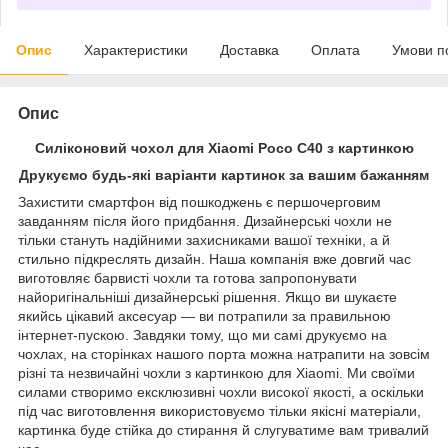
Опис
Характеристики
Доставка
Оплата
Умови п
Опис
Силіконовий чохол для Xiaomi Poco C40 з картинкою
Друкуємо будь-які варіанти картинок за вашим бажанням
Захистити смартфон від пошкоджень є першочерговим
завданням після його придбання. Дизайнерські чохли не
тільки стануть надійними захисниками вашої техніки, а й
стильно підкреслять дизайн. Наша компанія вже довгий час
виготовляє барвисті чохли та готова запропонувати
найоригінальніші дизайнерські рішення. Якщо ви шукаєте
якийсь цікавий аксесуар — ви потрапили за правильною
інтернет-пускою. Завдяки тому, що ми самі друкуємо на
чохлах, на сторінках нашого порта можна натрапити на зовсім
різні та незвичайні чохли з картинкою для Xiaomi. Ми своїми
силами створимо ексклюзивні чохли високої якості, а оскільки
під час виготовлення використовуємо тільки якісні матеріали,
картинка буде стійка до стирання й слугуватиме вам тривалий