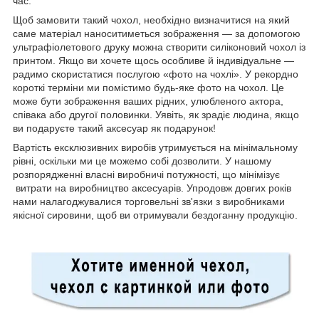
час.
Щоб замовити такий чохол, необхідно визначитися на який
саме матеріал наноситиметься зображення — за допомогою
ультрафіолетового друку можна створити силіконовий чохол із
принтом. Якщо ви хочете щось особливе й індивідуальне —
радимо скористатися послугою «фото на чохлі». У рекордно
короткі терміни ми помістимо будь-яке фото на чохол. Це
може бути зображення ваших рідних, улюбленого актора,
співака або другої половинки. Уявіть, як зрадіє людина, якщо
ви подаруєте такий аксесуар як подарунок!
Вартість ексклюзивних виробів утримується на мінімальному
рівні, оскільки ми це можемо собі дозволити. У нашому
розпорядженні власні виробничі потужності, що мінімізує
витрати на виробництво аксесуарів. Упродовж довгих років
нами налагоджувалися торговельні зв'язки з виробниками
якісної сировини, щоб ви отримували бездоганну продукцію.