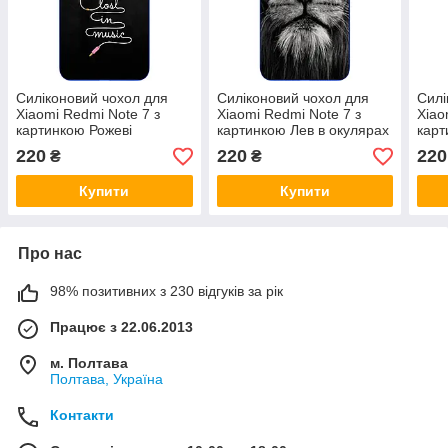
Силіконовий чохол для
Силіконовий чохол для
Силі
Xiaomi Redmi Note 7 з
Xiaomi Redmi Note 7 з
Xiao
картинкою Рожеві
картинкою Лев в окулярах
карт
навушники
нав
220
220
220
₴
₴
Купити
Купити
Про нас
98% позитивних з 230 відгуків за рік
Працює з 22.06.2013
м. Полтава
Полтава, Україна
Контакти