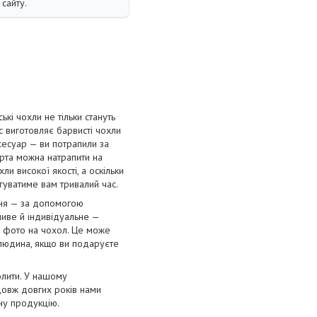
сайту.
і чохли не тільки стануть
с виготовляє барвисті чохли
сесуар — ви потрапили за
орта можна натрапити на
и високої якості, а оскільки
угуватиме вам тривалий час.
ння — за допомогою
ливе й індивідуальне —
е фото на чохол. Це може
 людина, якщо ви подаруєте
олити. У нашому
довж довгих років нами
нну продукцію.