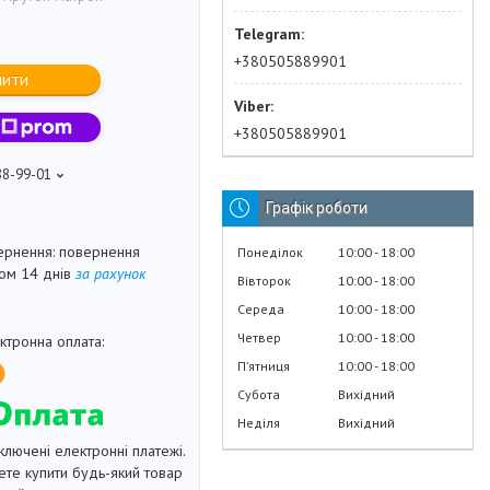
+380505889901
пити
+380505889901
88-99-01
Графік роботи
повернення
Понеділок
10:00
18:00
гом 14 днів
за рахунок
Вівторок
10:00
18:00
Середа
10:00
18:00
Четвер
10:00
18:00
Пʼятниця
10:00
18:00
Субота
Вихідний
Неділя
Вихідний
ключені електронні платежі.
те купити будь-який товар