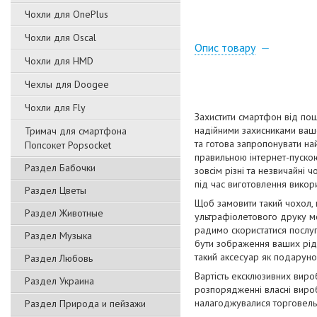
Чохли для OnePlus
Чохли для Oscal
Опис товару
Чохли для HMD
Чехлы для Doogee
Чохли для Fly
Захистити смартфон від пош
надійними захисниками вашо
Тримач для смартфона
та готова запропонувати на
Попсокет Popsocket
правильною інтернет-пускою
Раздел Бабочки
зовсім різні та незвичайні 
під час виготовлення викори
Раздел Цветы
Щоб замовити такий чохол,
Раздел Животные
ультрафіолетового друку мо
радимо скористатися послуг
Раздел Музыка
бути зображення ваших рідн
такий аксесуар як подаруно
Раздел Любовь
Вартість ексклюзивних виро
Раздел Украина
розпорядженні власні вироб
налагоджувалися торговельн
Раздел Природа и пейзажи