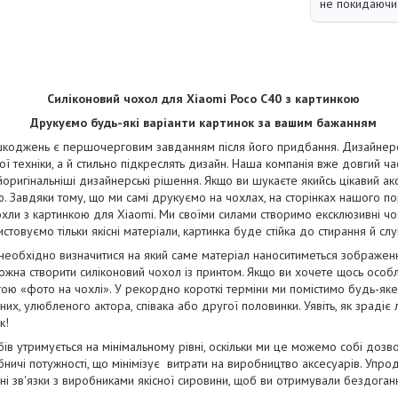
не покидаючи 
Силіконовий чохол для Xiaomi Poco C40 з картинкою
Друкуємо будь-які варіанти картинок за вашим бажанням
коджень є першочерговим завданням після його придбання. Дизайнерськ
ї техніки, а й стильно підкреслять дизайн. Наша компанія вже довгий ча
йоригінальніші дизайнерські рішення. Якщо ви шукаєте якийсь цікавий ак
. Завдяки тому, що ми самі друкуємо на чохлах, на сторінках нашого п
чохли з картинкою для Xiaomi. Ми своїми силами створимо ексклюзивні чохл
стовуємо тільки якісні матеріали, картинка буде стійка до стирання й сл
 необхідно визначитися на який саме матеріал наноситиметься зображе
жна створити силіконовий чохол із принтом. Якщо ви хочете щось особ
ою «фото на чохлі». У рекордно короткі терміни ми помістимо будь-як
их, улюбленого актора, співака або другої половинки. Уявіть, як зрадіє
к!
бів утримується на мінімальному рівні, оскільки ми це можемо собі дозв
ничі потужності, що мінімізує витрати на виробництво аксесуарів. Упро
і зв'язки з виробниками якісної сировини, щоб ви отримували бездога