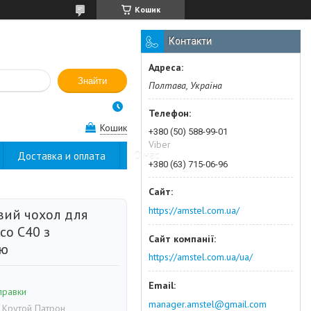
Кошик
Контакти
Знайти
Полтава, Україна
Кошик
+380 (50) 588-99-01
Viber
Доставка и оплата
О нас
+380 (63) 715-06-96
https://amstel.com.ua/
вий чохол для
co C40 з
ою
https://amstel.com.ua/ua/
правки
manager.amstel@gmail.com
 Крутой Патрон