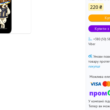
220 ₴
Ку
Купити з
+380 (50) 5
Viber
товару протя
покупця
У компанії під
Тепер ви може