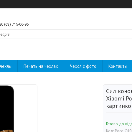
80 (63) 715-06-96
чехлы
Печать на чехлах
Чехол с фото
Контакты
Силіконо
Xiaomi Po
картинк
Готово до від
Код:
Poco C40