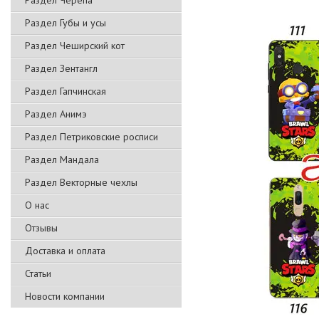
Раздел Черепа
Раздел Губы и усы
Раздел Чеширский кот
Раздел Зентангл
Раздел Гапчинская
Раздел Анимэ
Раздел Петриковские росписи
Раздел Мандала
Раздел Векторные чехлы
О нас
Отзывы
Доставка и оплата
Статьи
Новости компании